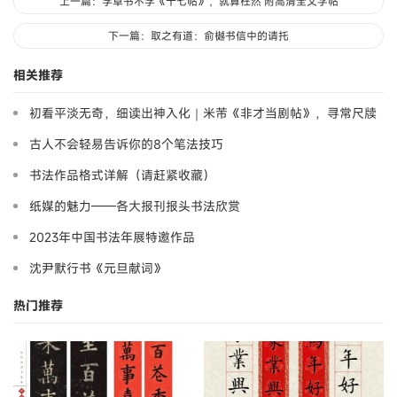
上一篇：学草书不学《十七帖》，就算枉然 附高清全文字帖
下一篇：取之有道：俞樾书信中的请托
相关推荐
初看平淡无奇，细读出神入化｜米芾《非才当剧帖》，寻常尺牍
藏大道
古人不会轻易告诉你的8个笔法技巧
书法作品格式详解（请赶紧收藏）
纸媒的魅力——各大报刊报头书法欣赏
2023年中国书法年展特邀作品
沈尹默行书《元旦献词》
热门推荐