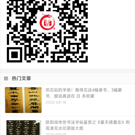
热门文章
邓石如的字绝！难得见这4幅隶书、3幅篆
书，据说真迹在 日 本收藏
2020-08-18
欧阳询传世书法字帖鉴赏之《翟天德墓志》附
高清无水印原版大图
2020-08-19