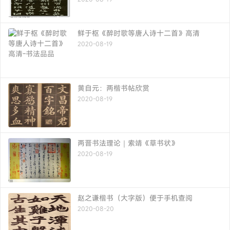
鲜于枢《醉时歌等唐人诗十二首》高清
2020-08-19
黄自元：两楷书帖欣赏
2020-08-19
两晋书法理论｜索靖《草书状》
2020-08-19
赵之谦楷书（大字版）便于手机查阅
2020-08-20