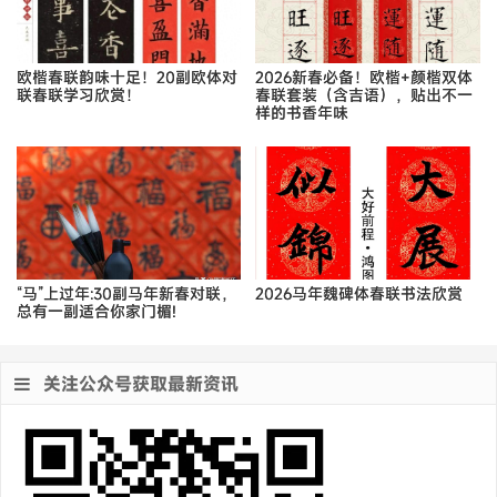
欧楷春联韵味十足！20副欧体对
2026新春必备！欧楷+颜楷双体
联春联学习欣赏！
春联套装（含吉语），贴出不一
样的书香年味
“马”上过年:30副马年新春对联，
2026马年魏碑体春联书法欣赏
总有一副适合你家门楣!
关注公众号获取最新资讯