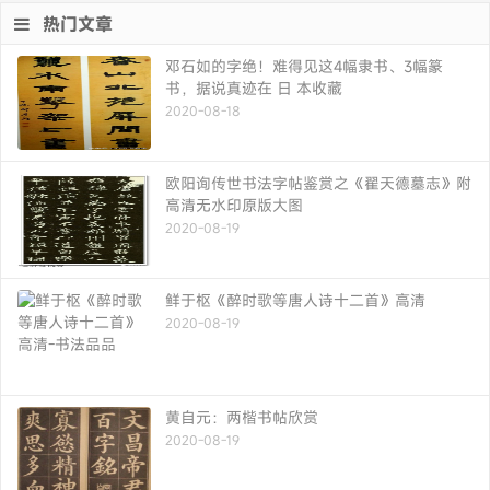
热门文章
邓石如的字绝！难得见这4幅隶书、3幅篆
书，据说真迹在 日 本收藏
2020-08-18
欧阳询传世书法字帖鉴赏之《翟天德墓志》附
高清无水印原版大图
2020-08-19
鲜于枢《醉时歌等唐人诗十二首》高清
2020-08-19
黄自元：两楷书帖欣赏
2020-08-19