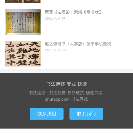
两晋书法理论｜索靖《草书状》
2020-08-19
赵之谦楷书（大字版）便于手机查阅
2020-08-20
书法博客 专业 快捷
书法品品--书法欣赏-作品欣赏-硬笔书法-
shufapp.com-书法网站
联系我们
联系我们