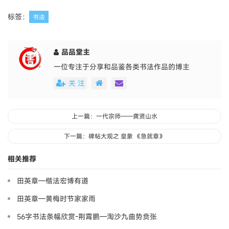
标签：
书法
品品堂主
一位专注于分享和品鉴各类书法作品的博主
关 注
上一篇：一代宗师——龚贤山水
下一篇：碑帖大观之 皇象 《急就章》
相关推荐
田英章—楷法宏博有道
田英章—黄梅时节家家雨
56字书法条幅欣赏-荆霄鹏—淘沙九曲势贲张