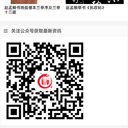
赵孟頫书独孤僧本兰亭序及兰亭
赵孟頫草书《执政帖》
十三跋
关注公众号获取最新资讯