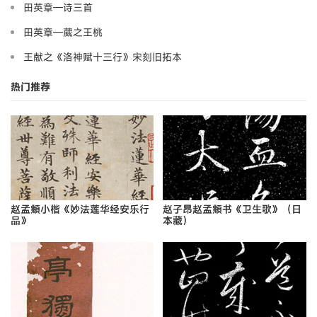
田英章—诗三首
田英章—葳之王桃
王献之《洛神赋十三行》宋刻旧拓本
热门推荐
赵孟頫小楷《妙法莲华经安乐行
赵子昂赵孟頫书《卫生歌》（日
品》
本藏）