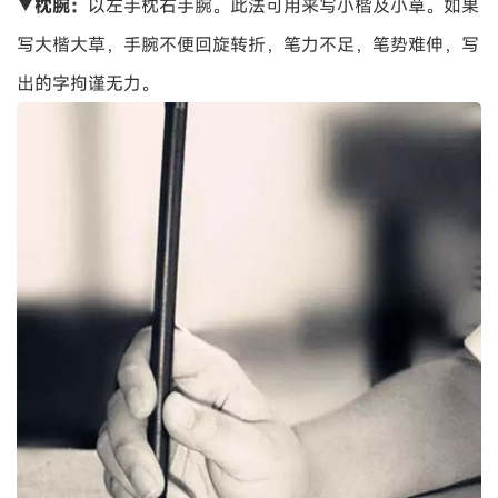
▼枕腕：
以左手枕右手腕。此法可用来写小楷及小草。如果
写大楷大草，手腕不便回旋转折，笔力不足，笔势难伸，写
出的字拘谨无力。