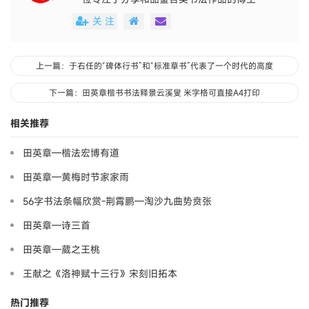
关 注
上一篇：于右任的“碑体行书”和“标准草书”代表了一个时代的高度
下一篇：田英章楷书书法释景云溪叟 米字格可直接A4打印
相关推荐
田英章—楷法宏博有道
田英章—黄梅时节家家雨
56字书法条幅欣赏-荆霄鹏—淘沙九曲势贲张
田英章—诗三首
田英章—葳之王桃
王献之《洛神赋十三行》宋刻旧拓本
热门推荐