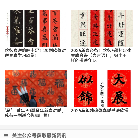
欧楷春联韵味十足！20副欧体对
2026新春必备！欧楷+颜楷双体
联春联学习欣赏！
春联套装（含吉语），贴出不一
样的书香年味
“马”上过年:30副马年新春对联，
2026马年魏碑体春联书法欣赏
总有一副适合你家门楣!
关注公众号获取最新资讯