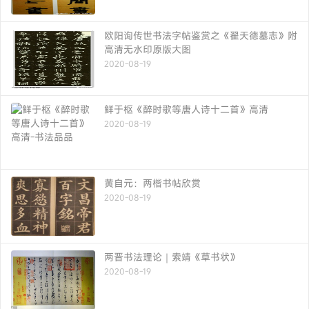
欧阳询传世书法字帖鉴赏之《翟天德墓志》附
高清无水印原版大图
2020-08-19
鲜于枢《醉时歌等唐人诗十二首》高清
2020-08-19
黄自元：两楷书帖欣赏
2020-08-19
两晋书法理论｜索靖《草书状》
2020-08-19