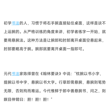
初学
书法
的人，习惯于将右手腕直接贴住桌面，这样是谈不
上运腕的。从严格训练的角度来讲，初学者练字一开始，就
要用悬腕法。这种方法是让腕部和肘部离开桌面空悬起来，
肘部要略高于腕。腕部就要离开桌面一指即可。
元代
书法
家陈绎曾在《翰林要诀》中说：“枕腕以书小字，
提腕以书中字，悬腕以书大字。行草即需悬腕，悬腕则笔势
无限，否则拘而难运。今代惟鲜于郎中善悬腕书，问之，则
瞑目伸臂曰：胆！胆！胆！“