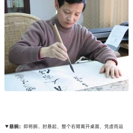
▼
悬腕：
即将腕、肘悬起，整个右臂离开桌面，凭虚而运