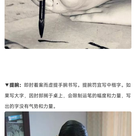
▼
提腕：
即肘着案而虚提手腕书写。提腕罚宜写中楷字。如
果写大字，因肘部搁于桌上，会限制运笔的幅度和力量，写
出的字没有气势和力量。