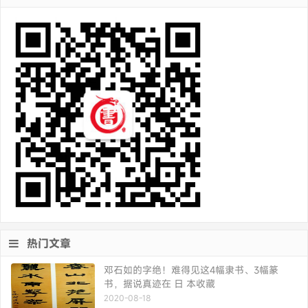
热门文章
邓石如的字绝！难得见这4幅隶书、3幅篆
书，据说真迹在 日 本收藏
2020-08-18