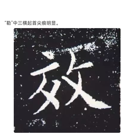
“勒”中三横起首尖痕明显。