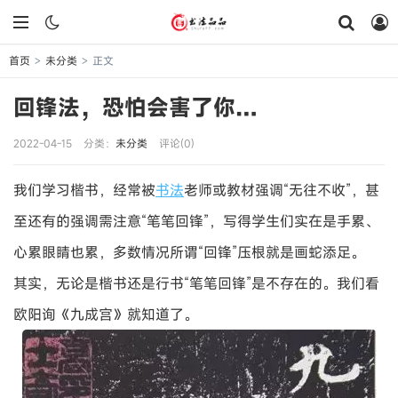
首页
未分类
正文
>
>
回锋法，恐怕会害了你…
2022-04-15
分类：
未分类
评论(0)
我们学习楷书，经常被
书法
老师或教材强调“无往不收”，甚
至还有的强调需注意“笔笔回锋”，写得学生们实在是手累、
心累眼睛也累，多数情况所谓“回锋”压根就是画蛇添足。
其实，无论是楷书还是行书“笔笔回锋”是不存在的。我们看
欧阳询《九成宫》就知道了。