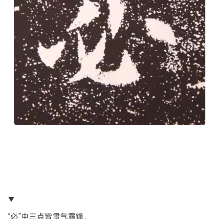
▼
“必”中三点皆贯气露锋，