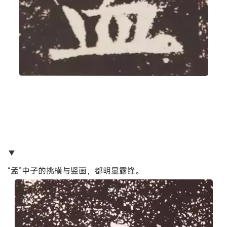
▼
“孟”中子的挑横与竖画，都明显露锋。