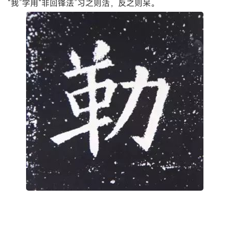
“我”字用“非回锋法”习之则活，反之则呆。