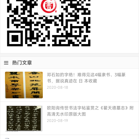
热门文章
邓石如的字绝！难得见这4幅隶书、3幅篆
书，据说真迹在 日 本收藏
2020-08-18
欧阳询传世书法字帖鉴赏之《翟天德墓志》附
高清无水印原版大图
2020-08-19