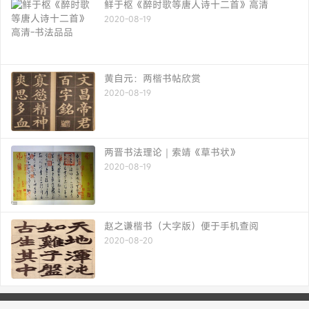
鲜于枢《醉时歌等唐人诗十二首》高清
2020-08-19
黄自元：两楷书帖欣赏
2020-08-19
两晋书法理论｜索靖《草书状》
2020-08-19
赵之谦楷书（大字版）便于手机查阅
2020-08-20