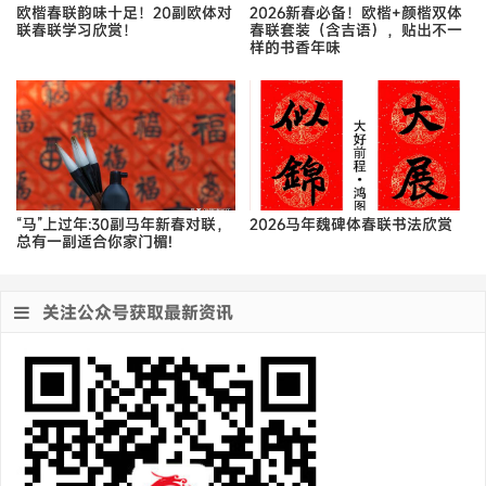
欧楷春联韵味十足！20副欧体对
2026新春必备！欧楷+颜楷双体
联春联学习欣赏！
春联套装（含吉语），贴出不一
样的书香年味
“马”上过年:30副马年新春对联，
2026马年魏碑体春联书法欣赏
总有一副适合你家门楣!
关注公众号获取最新资讯