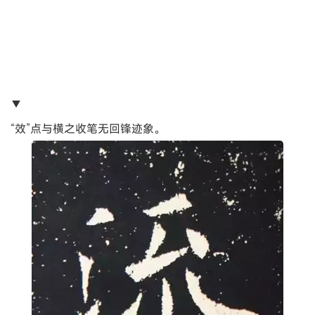
▼
“效”点与横之收笔无回锋迹象。