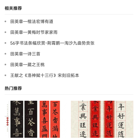
相关推荐
田英章—楷法宏博有道
田英章—黄梅时节家家雨
56字书法条幅欣赏-荆霄鹏—淘沙九曲势贲张
田英章—诗三首
田英章—葳之王桃
王献之《洛神赋十三行》宋刻旧拓本
热门推荐