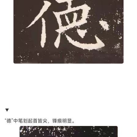
▼
“德”中笔划起首皆尖，锋痕明显。