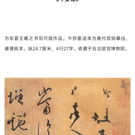
为东晋王羲之书写尺牍作品。今存墨迹本为唐代双钩摹搨，
硬黄纸本。纵24.7厘米，4行27字。收藏于台北故宫博物院。