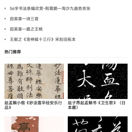
56字书法条幅欣赏-荆霄鹏—淘沙九曲势贲张
田英章—诗三首
田英章—葳之王桃
王献之《洛神赋十三行》宋刻旧拓本
热门推荐
赵孟頫小楷《妙法莲华经安乐行
赵子昂赵孟頫书《卫生歌》（日
品》
本藏）