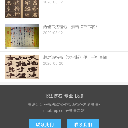
2020-08-19
两晋书法理论｜索靖《草书状》
2020-08-19
赵之谦楷书（大字版）便于手机查阅
2020-08-20
书法博客 专业 快捷
书法品品--书法欣赏-作品欣赏-硬笔书法-
shufapp.com-书法网站
联系我们
联系我们