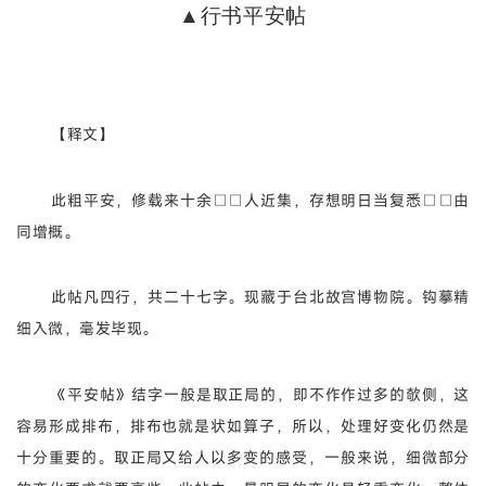
▲行书平安帖
【释文】
此粗平安，修载来十余□□人近集，存想明日当复悉□□由
同增概。
此帖凡四行，共二十七字。现藏于台北故宫博物院。钩摹精
细入微，毫发毕现。
《平安帖》结字一般是取正局的，即不作作过多的欹侧，这
容易形成排布，排布也就是状如算子，所以，处理好变化仍然是
十分重要的。取正局又给人以多变的感受，一般来说，细微部分