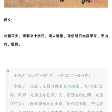
释文：
此粗平安，修载来十余日，诸人近集，存想明日当复悉来，无由
同，增慨。
王羲之（303年—361年，一作321年—379年），
字逸少，汉族，东晋时期著名
书法
家，有“书圣”之
称。琅琊（今属山东临沂）人，后迁会稽山阴（今浙
江绍兴），晚年隐居剡县金庭。历任秘书郞、宁远将