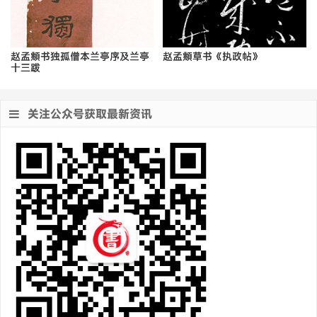
赵孟頫书独孤僧本兰亭序及兰亭
赵孟頫草书《执政帖》
十三跋
关注公众号获取最新资讯