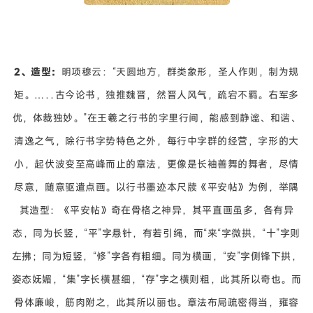
2、造型：
明项穆云：
“天圆地方，群类象形，圣人作则，制为规
矩。…‥古今论书，独推魏晋，然晋人风气，疏宕不羁。右军多
优，体裁独妙。”
在王羲之行书的字里行间，能感到静谧、和谐、
清逸之气，除行书字势特色之外，每行中字群的经营，字形的大
小，起伏波变至高峰而止的章法，更像是长袖善舞的舞者，尽情
尽意，随意驱遣点画。以行书墨迹本尺牍《平安帖》为例，举隅
其造型：《平安帖》奇在骨格之神异，其平直画虽多，各有异
态，同为长竖，“平”字悬针，有若引绳，而“来“字微拱，“十”字则
左拂；同为短竖，“修”字各有粗细。同为横画，“安”字侧锋下拱，
姿态妩媚，“集”字长横甚细，“存”字之横则粗，此其所以奇也。而
骨体廉峻，筋肉附之，此其所以丽也。章法布局疏密得当，雍容