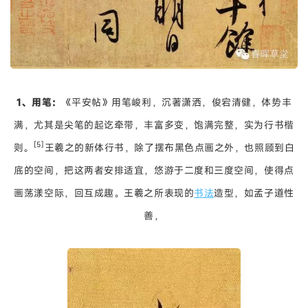
1、用笔：
《平安帖》用笔峻利，沉著潇洒，俊宕清健，体势丰
满，尤其是尖笔的起讫牵带，丰富多变，饱满完整，实为行书楷
[5]
则。
王羲之的新体行书，除了摆布黑色点画之外，也照顾到白
底的空间，把这两者安排适宜，悠游于二度和三度空间，使得点
画荡漾空际，回互成趣。王羲之所表现的
书法
造型，如孟子道性
善，