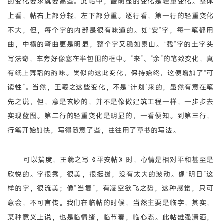
的变化要求就要高些。此帖中，最明显的变化是轻重变化。整体
上看，帖右上部分轻，左下部分重。逐行看，第一行的轻重变化
不大，但，每个字的内部是很有味道的。如“安”字，每一笔都用
曲，中横的弯曲更是明显，整个字又稳如泰山。“载”字的土字头
写法奇，车旁好像塞在半包围的框中。“来”、“余”的笔致变化，真
有纸上舞蹈的韵味。类似的这此变化，保持始终，这便增加了“可
读性”。当然，王羲之这些变化，不是“计划”来的，虽然有意在笔
先之说，但，意是玄妙的，并不是像做建筑工程一样，一步步去
实现蓝图。第二行的轻重变化是明显的，一看便知。到第三行，
行笔开始加快，写得随意了些，往往用了草书的写法。
可以揣度，王羲之写《平安帖》时，心情是相对平和甚至是
欣悦的。字很秀，很美，很挺拔，没有太大的波动。像“明日”这
样的字，很流美；像“当复”，有凌空欲飞之势，这种感觉，只可
意会，不可言传。我们在临帖的时候，当然主要是临字，其实，
某种意义上说，也是临情绪，临节奏，临心态。此帖雄强潇洒，