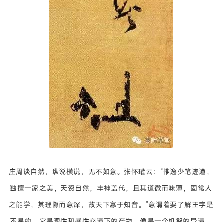
庄周谈自然，纵说横说，无不如意。张怀瓘云：
“惟逸少笔迹遒，
独擅一家之美，天资自然，丰神盖代，且其道微而味薄，固常人
之能学，其理隐而意深，故天下寡于知音。”
意谓着要了解王字是
不易的，它是理性和感性交溶下的产物，像是一个机智的导演，