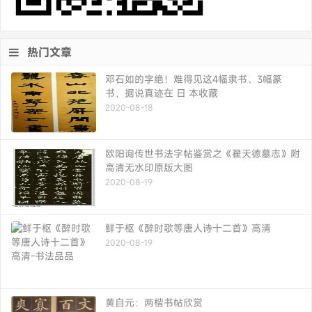
热门文章
邓石如的字绝！难得见这4幅隶书、3幅篆
书，据说真迹在 日 本收藏
2020-08-18
欧阳询传世书法字帖鉴赏之《翟天德墓志》附
高清无水印原版大图
2020-08-19
鲜于枢《醉时歌等唐人诗十二首》高清
2020-08-19
黄自元：两楷书帖欣赏