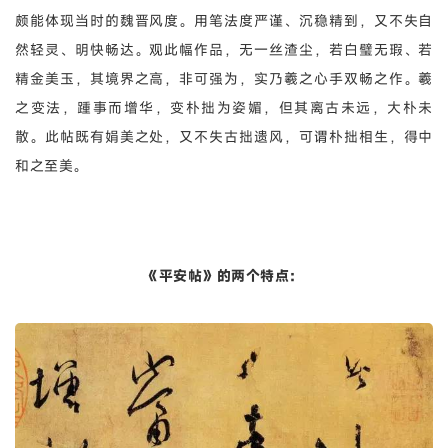
颇能体现当时的魏晋风度。用笔法度严谨、沉稳精到，又不失自
然轻灵、明快畅达。观此幅作品，无一丝渣尘，若白璧无瑕、若
精金美玉，其境界之高，非可强为，实乃羲之心手双畅之作。羲
之变法，踵事而增华，变朴拙为姿媚，但其离古未远，大朴未
散。此帖既有娟美之处，又不失古拙遗风，可谓朴拙相生，得中
和之至美。
《平安帖》的两个特点：