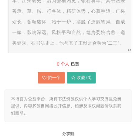
军、江州刺史，后为会稽内史，领右将军。其书法兼
善隶、草、楷、行各体，精研体势，心摹手追，广采
众长，备精诸体，冶于一炉，摆脱了汉魏笔风，自成
一家，影响深远。风格平和自然，笔势委婉含蓄，遒
美健秀。在书法史上，他与其子王献之合称为“二王”。
0
个人
已赞
赞一个
收藏 (
0
)
本博客为公益平台，所有书法资源仅供个人学习交流且免费
提供，内容多源自网络公开信息，如涉及版权问题请联系我
们删除。
分享到