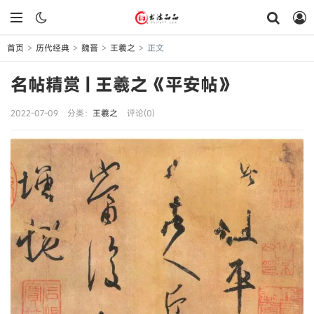
首页
历代经典
魏晋
王羲之
正文
>
>
>
>
名帖精赏 | 王羲之《平安帖》
2022-07-09
分类：
王羲之
评论(0)