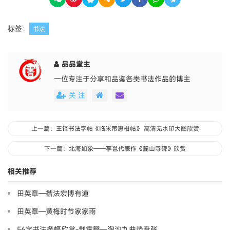
标签：
书法
品品堂主
一位专注于分享和品鉴各类书法作品的博主
关 注
上一篇：王铎书法字帖《临米芾惠柑帖》 高清无水印大图欣赏
下一篇：北海如象——李邕代表作《麓山寺碑》欣赏
相关推荐
田英章—楷法宏博有道
田英章—黄梅时节家家雨
56字书法条幅欣赏-荆霄鹏—淘沙九曲势贲张