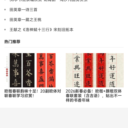
田英章—诗三首
田英章—葳之王桃
王献之《洛神赋十三行》宋刻旧拓本
热门推荐
欧楷春联韵味十足！20副欧体对
2026新春必备！欧楷+颜楷双体
联春联学习欣赏！
春联套装（含吉语），贴出不一
样的书香年味