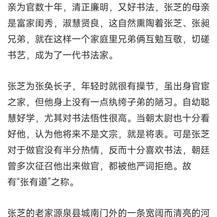
亲为官数十年，清正廉明，又好书法，张芝的母亲
是富家闺秀，淑慧贤良，这自然熏陶着张芝、张昶
兄弟，就在这样一个家庭里兄弟俩互勉互敬，切磋
书艺，成为了一代书法家。
张芝为张奂长子，年轻时就很有操节，虽出身官宦
之家，但他身上没有一点纨绔子弟的陋习。自幼聪
慧好学，尤其对书法悟性很高。当朝太尉也十分看
好他，认为他将来不是文宗，就是将表。可是张芝
对于做官没有半分热情，反而十分喜欢书法，朝廷
曾多次征召他出来做官，都被他严词拒绝。故
有“张有道”之称。
张芝的老家源泉县城南门外的一条宽阔而清亮的河