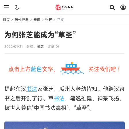
首页
历代经典
秦汉
张芝
正文
>
>
>
>
为何张芝能成为“草圣”
2022-01-31
分类：
张芝
评论(0)
提起东汉
书法
家张芝，瓜州人老幼皆知。他继汉隶
书之后开创了行、草
书法
，笔逸雄健，神采飞扬，
被世人尊称“中国书法鼻祖”、“草圣”。