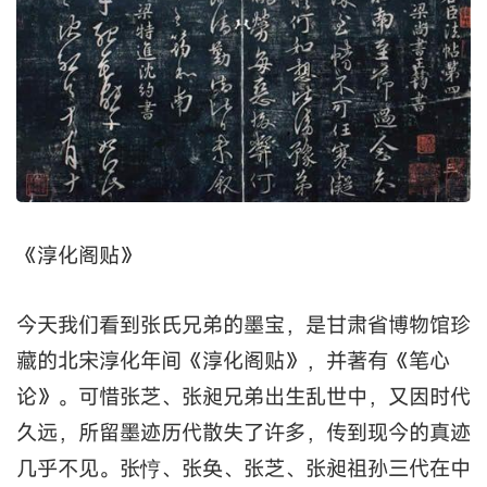
《淳化阁贴》
今天我们看到张氏兄弟的墨宝，是甘肃省博物馆珍
藏的北宋淳化年间《淳化阁贴》，并著有《笔心
论》。可惜张芝、张昶兄弟出生乱世中，又因时代
久远，所留墨迹历代散失了许多，传到现今的真迹
几乎不见。张悙、张奂、张芝、张昶祖孙三代在中