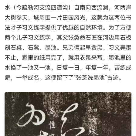
水（今疏勒河支流四道沟）自南向西流淌，河两岸
大树参天，城周围一片田园风光，这就为这两位书
法才子习文练字提供了优越的自然环境。为了方便
两个儿子习文练字，其父张奂命石匠在河边用石板
刻石桌、石凳、墨池。兄弟俩起早贪黑，习文弄墨
不止，家里的纸用完了，就用衣帛来写，墨池里的
水换了一池又一池，日复一日，年复一年，苦练成
癖，一举成名。这便留下了“张芝洗墨池”古迹。