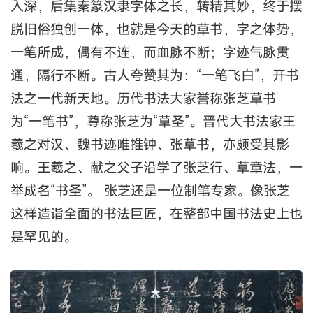
入深，后集秦篆汉隶字体之长，转精其妙，终于摆
脱旧俗独创一体，也就是今天的草书，字之体势，
一笔所成，偶有不连，而血脉不断；字迹气脉贯
通，隔行不断。古人夸赞其为：“一笔飞白”，开书
法之一代新天地。历代书法大家誉称张芝草书
为“一笔书”，尊称张芝为“草圣”。晋代大书法家王
羲之对汉、魏书迹唯推钟、张草书，亦颇受其影
响。王羲之、献之父子沿学了张芝行、草章法，一
举成名“书圣”。 张芝还是一位制笔专家。像张芝
这样造诣全面的书法巨匠，在整部中国书法史上也
是罕见的。