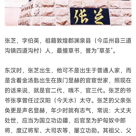
张芝，字伯英，祖籍敦煌郡渊泉县（今瓜州县三道
沟镇四道沟村）人，最擅草书，誉为“草圣”。
东汉时，张芝出生，他可不是出生于普通人家，而
是含着金汤匙出生在族门显赫的官宦世家，照现在
的话来说，就是官二代，哦不，官三代。张芝的爷
爷张享曾任过汉阳（今天水）太守。张芝的父亲张
奂更是声名显赫，年少时就有志气，常说：大丈夫
处世，应当为国立功边疆，后官至为护匈奴中郎
将，度辽将军、大司农等，屡立功勋。其祖父、父