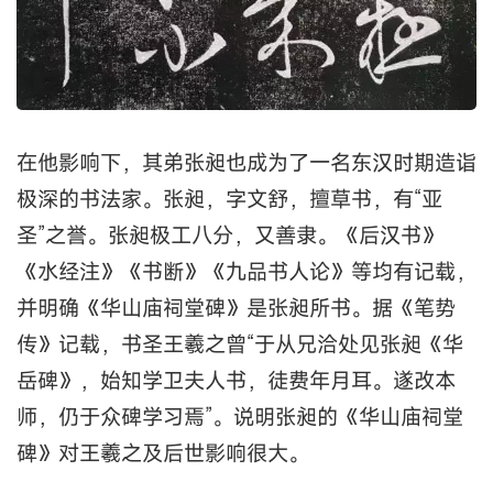
在他影响下，其弟张昶也成为了一名东汉时期造诣
极深的书法家。张昶，字文舒，擅草书，有“亚
圣”之誉。张昶极工八分，又善隶。《后汉书》
《水经注》《书断》《九品书人论》等均有记载，
并明确《华山庙祠堂碑》是张昶所书。据《笔势
传》记载，书圣王羲之曾“于从兄洽处见张昶《华
岳碑》，始知学卫夫人书，徒费年月耳。遂改本
师，仍于众碑学习焉”。说明张昶的《华山庙祠堂
碑》对王羲之及后世影响很大。