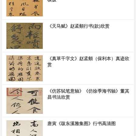
《天马赋》赵孟頫行书(款)欣赏
《真草千字文》赵孟頫（保利本）真迹欣
赏
《仿苏轼笔意轴》《仿徐季海书轴》董其
昌书法欣赏
唐寅《跋东溪雅集图》行书高清图