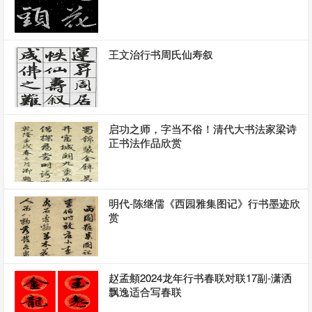
王文治行书周氏仙寿叙
启功之师，字当不俗！清代大书法家梁诗
正书法作品欣赏
明代-陈继儒《西园雅集图记》行书墨迹欣
赏
赵孟頫2024龙年行书春联对联17副-潇洒
飘逸适合写春联