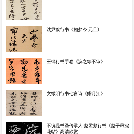
沈尹默行书《如梦令·元旦》
王铎行书手卷《涣之等不审》
文徵明行书七言诗《赠月江》
不愧是书圣传承人-赵孟頫行书《赵子昂浣
花帖》高清欣赏