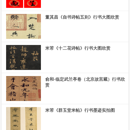
董其昌《自书诗帖五则》行书大图欣赏
米芾《十二花诗帖》行书大图欣赏
俞和-临定武兰亭卷（北京故宫藏）行书欣
赏
米芾《群玉堂米帖》行书墨迹实拍图