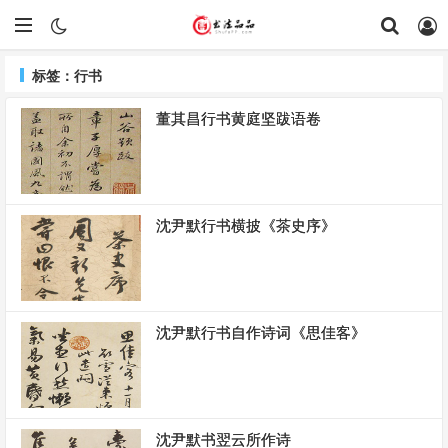
标签：行书
董其昌行书黄庭坚跋语卷
沈尹默行书横披《茶史序》
沈尹默行书自作诗词《思佳客》
沈尹默书翌云所作诗