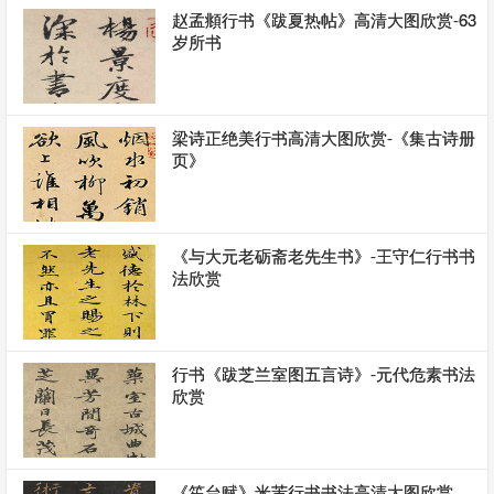
赵孟頫行书《跋夏热帖》高清大图欣赏-63
岁所书
梁诗正绝美行书高清大图欣赏-《集古诗册
页》
《与大元老砺斋老先生书》-王守仁行书书
法欣赏
行书《跋芝兰室图五言诗》-元代危素书法
欣赏
《笙台赋》米芾行书书法高清大图欣赏