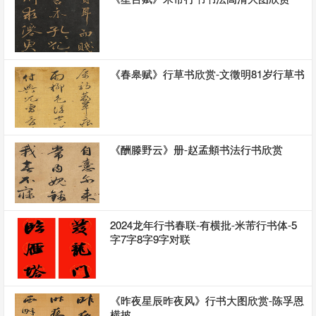
《春皋赋》行草书欣赏-文徵明81岁行草书
《酬滕野云》册-赵孟頫书法行书欣赏
2024龙年行书春联-有横批-米芾行书体-5
字7字8字9字对联
《昨夜星辰昨夜风》行书大图欣赏-陈孚恩
横披