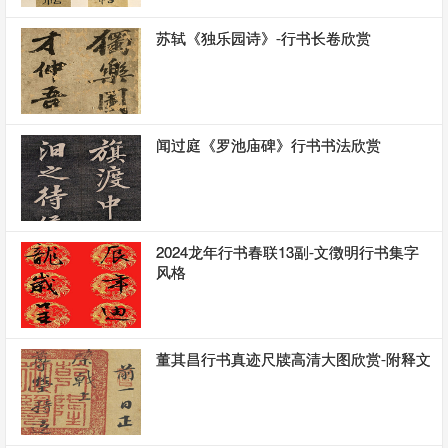
苏轼《独乐园诗》-行书长卷欣赏
闻过庭《罗池庙碑》行书书法欣赏
2024龙年行书春联13副-文徴明行书集字
风格
董其昌行书真迹尺牍高清大图欣赏-附释文