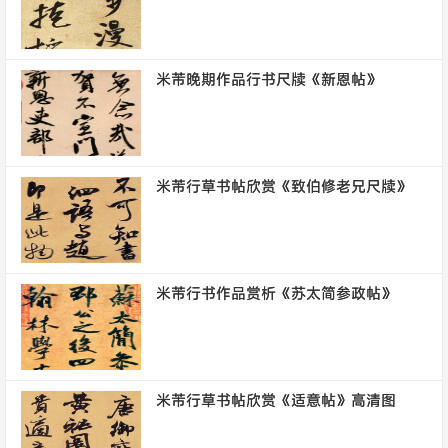
米芾晚期作品行书尺牍《新恩帖》
米芾行草书帖欣赏《致伯修老兄尺牍》
米芾行书作品赏析《苏太简参政帖》
米芾行草书帖欣赏《适意帖》高清图