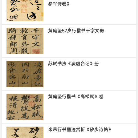
参军诗卷》
黄庭坚57岁行楷书千字文册
苏轼书法《凌虚台记》册
黄庭坚行楷书《高松赋》卷
米芾行书墨迹赏析《砂步诗帖》