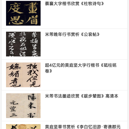
蔡襄大字楷书欣赏《杜牧诗句》
米芾晚年行书赏析《公衮帖》
超4亿元的黄庭坚大字行楷书《砥柱铭
卷》
米芾书法墨迹欣赏《跋步辇图》高清本
黄庭坚草书赏析《李白忆旧游·寄谯郡元