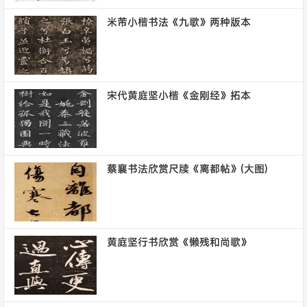
米芾小楷书法《九歌》两种版本
宋代黄庭坚小楷《金刚经》拓本
蔡襄书法欣赏尺牍《离都帖》(大图)
黄庭坚行书欣赏《懒残和尚歌》