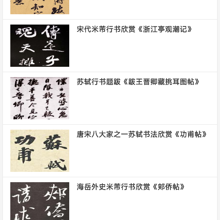
宋代米芾行书欣赏《浙江亭观潮记》
苏轼行书题跋《跋王晋卿藏挑耳图帖》
唐宋八大家之一苏轼书法欣赏《功甫帖》
海岳外史米芾行书欣赏《郏侨帖》