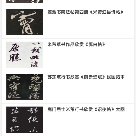
莲池书院法帖第四册《米芾虹县诗帖》
米芾草书作品欣赏《臈白帖》
苏东坡行书欣赏《前赤壁赋》民国拓本
鹿门居士米芾行书欣赏《诏使帖》大图