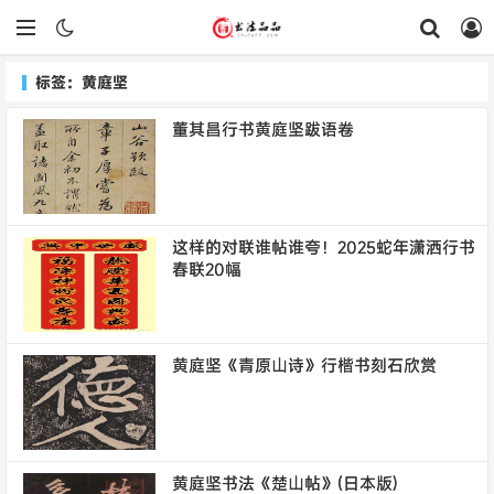
标签：黄庭坚
董其昌行书黄庭坚跋语卷
这样的对联谁帖谁夸！2025蛇年潇洒行书
春联20幅
黄庭坚《青原山诗》行楷书刻石欣赏
黄庭坚书法《楚山帖》(日本版)