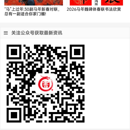
“马”上过年:30副马年新春对联，
2026马年魏碑体春联书法欣赏
总有一副适合你家门楣!
关注公众号获取最新资讯