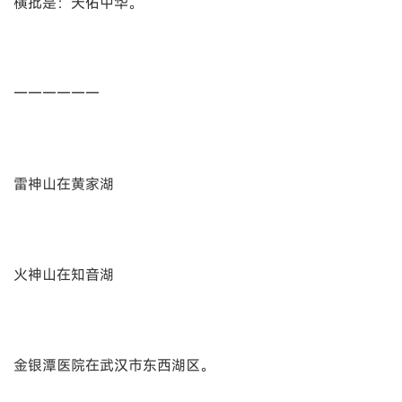
横批是：天佑中华。
一一一一一一
雷神山在黄家湖
火神山在知音湖
金银潭医院在武汉市东西湖区。