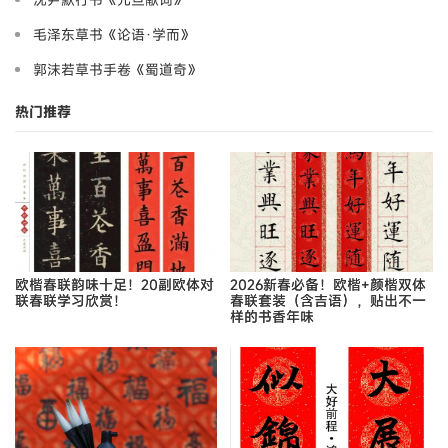
毛泽东草书《论语·学而》
郭沫若草书手卷《蜀道奇》
热门推荐
欧楷春联韵味十足！20副欧体对
2026新春必备！欧楷+颜楷双体
联春联学习欣赏！
春联套装（含吉语），贴出不一
样的书香年味