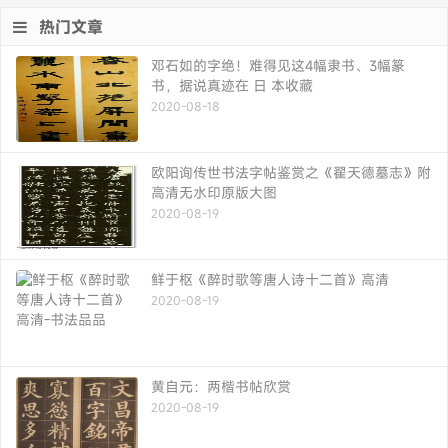
热门文章
邓石如的字绝！难得见这4幅隶书、3幅篆
书，据说真迹在 日 本收藏
2020-08-18
欧阳询传世书法字帖鉴赏之《翟天德墓志》附
高清无水印原版大图
2020-08-19
鲜于枢《醉时歌等唐人诗十二首》高清
2020-08-19
黄自元：两楷书帖欣赏
2020-08-19