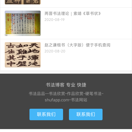
两晋书法理论｜索靖《草书状》
2020-08-19
赵之谦楷书（大字版）便于手机查阅
2020-08-20
书法博客 专业 快捷
书法品品--书法欣赏-作品欣赏-硬笔书法-
shufapp.com-书法网站
联系我们
联系我们