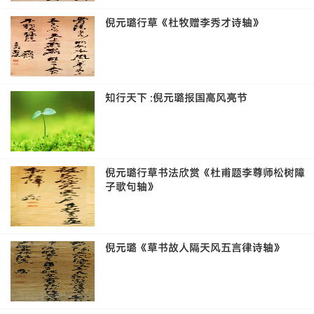
倪元璐行草《杜牧赠李秀才诗轴》
知行天下 :倪元璐报国高风亮节
倪元璐行草书法欣赏《杜甫题李尊师松树障
子歌句轴》
倪元璐《草书故人隔天风五言律诗轴》