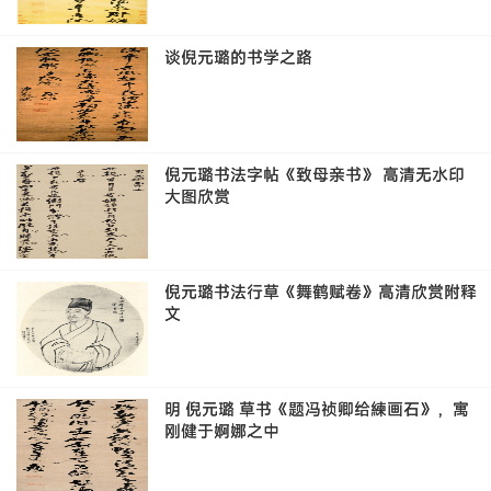
谈倪元璐的书学之路
倪元璐书法字帖《致母亲书》 高清无水印
大图欣赏
倪元璐书法行草《舞鹤赋卷》高清欣赏附释
文
明 倪元璐 草书《题冯祯卿给練画石》，寓
刚健于婀娜之中