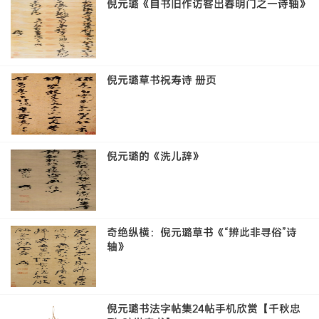
倪元璐《自书旧作访客出春明门之一诗轴》
倪元璐草书祝寿诗 册页
倪元璐的《洗儿辞》
奇绝纵横：倪元璐草书《“辨此非寻俗”诗
轴》
倪元璐书法字帖集24帖手机欣赏【千秋忠