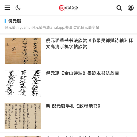
倪元璐
倪元璐,niyuanlu,倪元璐书法,shufapp,书法欣赏,倪元璐字帖
倪元璐草书书法欣赏《节录吴都赋诗轴》释
文高清手机字帖欣赏
倪元璐《金山诗轴》墨迹本书法欣赏
明 倪元璐手札《致母亲书》