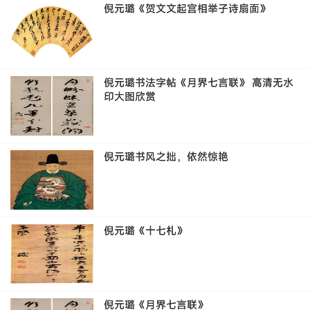
倪元璐《贺文文起宫相举子诗扇面》
倪元璐书法字帖《月界七言联》 高清无水
印大图欣赏
倪元璐书风之拙，依然惊艳
倪元璐《十七札》
倪元璐《月界七言联》