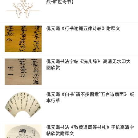
烈-旷世奇书】
倪元璐《行书谢翱五律诗轴》附释文
倪元璐书法字帖《洗儿辞》 高清无水印大
图欣赏
倪元璐《自书“请不多留意”五言诗扇面》 纸
本行草
倪元璐书法《致黄道周等书札》手机高清字
帖欣赏附释文