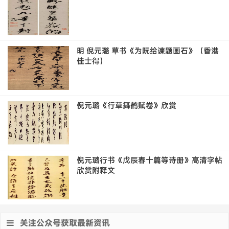
明 倪元璐 草书《为阮给谏题画石》（香港
佳士得）
倪元璐《行草舞鹤赋卷》欣赏
倪元璐行书《戊辰春十篇等诗册》高清字帖
欣赏附释文
关注公众号获取最新资讯