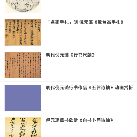
「名家手札」明 倪元璐《致台翁手札》
明代倪元璐《行书尺牍》
明代倪元璐行书作品《五律诗轴》动画赏析
倪元璐草书欣赏《自书卜居诗轴》