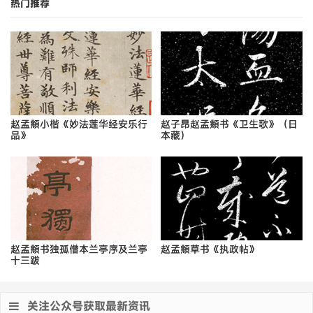
热门推荐
赵孟頫小楷《妙法莲华经安乐行
赵子昂赵孟頫书《卫生歌》（日
品》
本藏）
赵孟頫书独孤僧本兰亭序及兰亭
赵孟頫草书《执政帖》
十三跋
关注公众号获取最新资讯