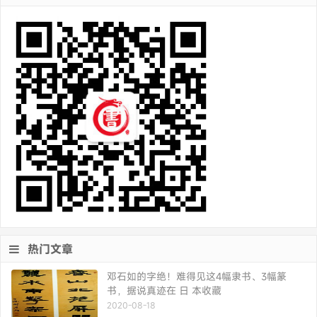
热门文章
邓石如的字绝！难得见这4幅隶书、3幅篆
书，据说真迹在 日 本收藏
2020-08-18