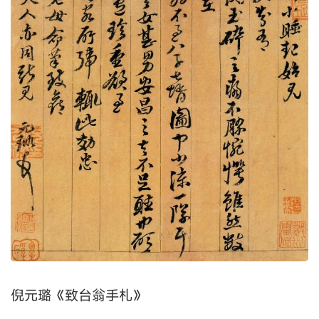
倪元璐《致台翁手札》