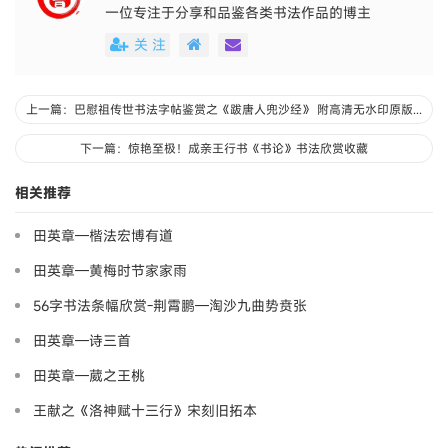
一位专注于分享和品鉴各类书法作品的博主
关 注
上一篇：巴慰祖传世书法字帖鉴赏之《跋唐人兜沙经》 附高清无水印原版大图
下一篇：惊艳至极！成亲王行书《书论》书法欣赏收藏
相关推荐
田英章—楷法宏博有道
田英章—黄梅时节家家雨
56字书法条幅欣赏-荆霄鹏—淘沙九曲势贲张
田英章—诗三首
田英章—葳之王桃
王献之《洛神赋十三行》宋刻旧拓本