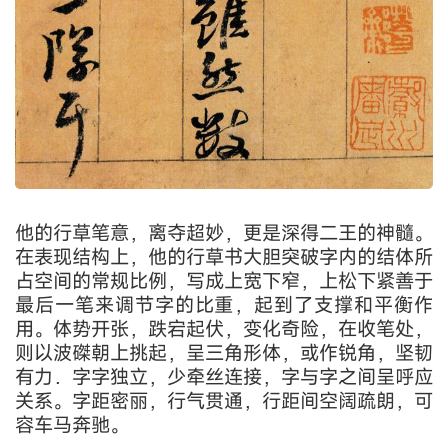
他的行草笔意，离夺超妙，更是深得二王的神髓。
在表现结构上，他的行草书大胆突破字内的结体所
占空间的常规比例，写成上宽下窄，上松下紧善于
最后一笔来调节字的比重，起到了支撑和平衡作
用。体势开张，跌宕起伏，变化奇险，在收笔处，
则以波磔朝上挑起，呈三角形体，或作锐角，坚韧
有力．字字独立，少牵丝连接，字与字之间呈呼应
关系。字距密丽，行气贯通，行距间空阔疏朗，可
容车马奔驰。