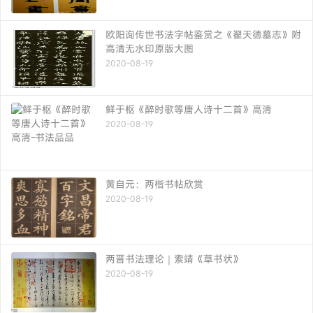
欧阳询传世书法字帖鉴赏之《翟天德墓志》附
高清无水印原版大图
2020-08-19
鲜于枢《醉时歌等唐人诗十二首》高清
2020-08-19
黄自元：两楷书帖欣赏
2020-08-19
两晋书法理论｜索靖《草书状》
2020-08-19