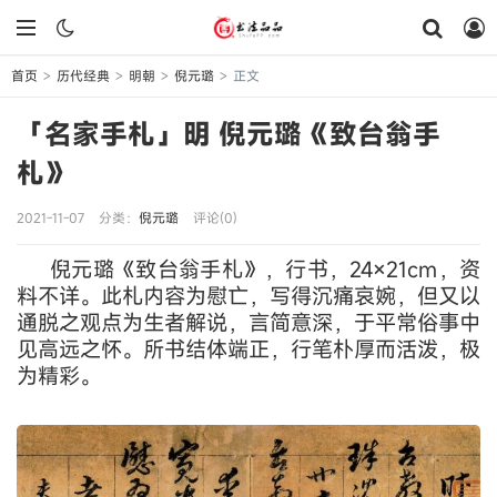
首页
历代经典
明朝
倪元璐
正文
>
>
>
>
「名家手札」明 倪元璐《致台翁手
札》
2021-11-07
分类：
倪元璐
评论(0)
倪元璐《致台翁手札》，行书，24×21cm，资
料不详。此札内容为慰亡，写得沉痛哀婉，但又以
通脱之观点为生者解说，言简意深，于平常俗事中
见高远之怀。所书结体端正，行笔朴厚而活泼，极
为精彩。