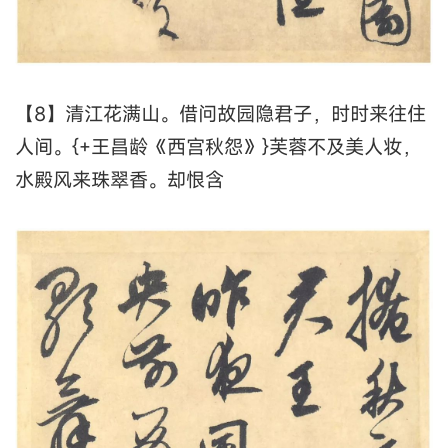
【8】清江花满山。借问故园隐君子，时时来往住
人间。{+王昌龄《西宫秋怨》}芙蓉不及美人妆，
水殿风来珠翠香。却恨含