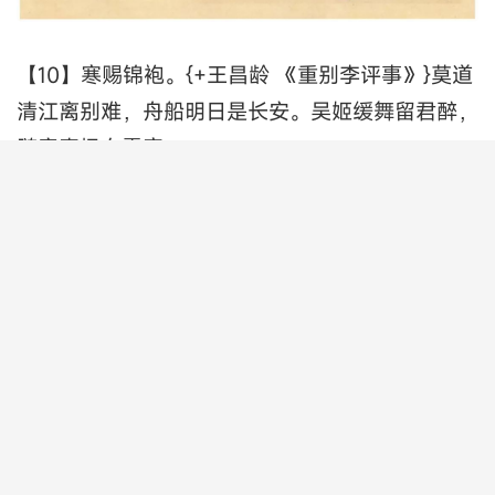
【10】寒赐锦袍。{+王昌龄 《重别李评事》}莫道
清江离别难，舟船明日是长安。吴姬缓舞留君醉，
随意青枫白露寒。