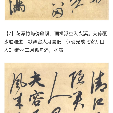
【7】花潭竹屿傍幽蹊，画楫浮空入夜溪。芰荷覆
水船难进，歌舞留人月易低。{+储光羲《寄孙山
人》}新林二月孤舟还，水满