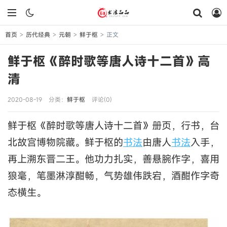
首页
历代经典
元朝
鲜于枢
正文
>
>
>
>
鲜于枢《醉时歌等唐人诗十二首》高
清
2020-08-19
分类：
鲜于枢
评论(0)
鲜于枢《醉时歌等唐人诗十二首》册页，行书，台
北故宫博物院藏。鲜于枢的
书法
由唐人
书法
入手，
再上溯东晋二王。他功力扎实，善悬腕作字，喜用
狼毫，笔墨淋淳酣畅，气势雄伟跌宕，酒酣作字奇
态横生。