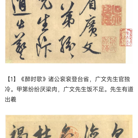
【1】《醉时歌》诸公衮衮登台省，广文先生官独
冷。甲第纷纷厌梁肉，广文先生饭不足。先生有道
出羲