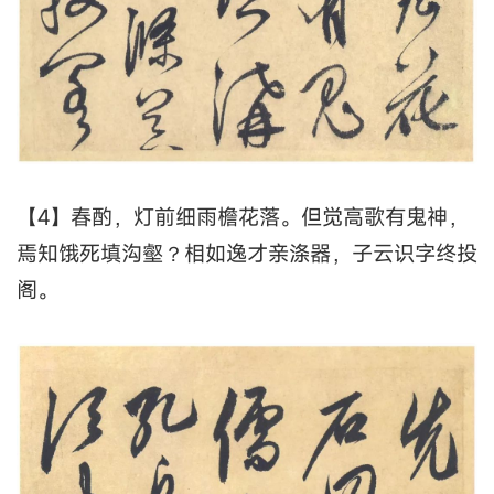
【4】春酌，灯前细雨檐花落。但觉高歌有鬼神，
焉知饿死填沟壑？相如逸才亲涤器，子云识字终投
阁。