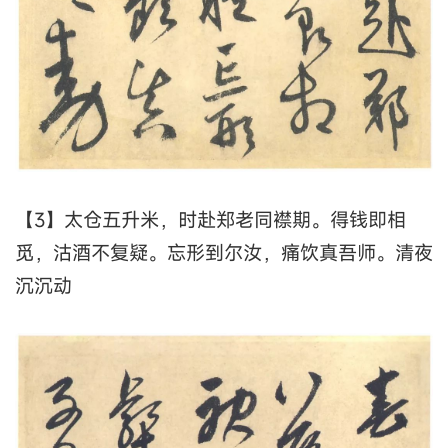
【3】太仓五升米，时赴郑老同襟期。得钱即相
觅，沽酒不复疑。忘形到尔汝，痛饮真吾师。清夜
沉沉动