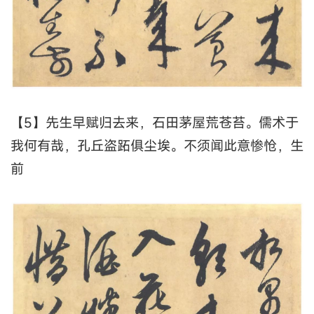
【5】先生早赋归去来，石田茅屋荒苍苔。儒术于
我何有哉，孔丘盗跖俱尘埃。不须闻此意惨怆，生
前