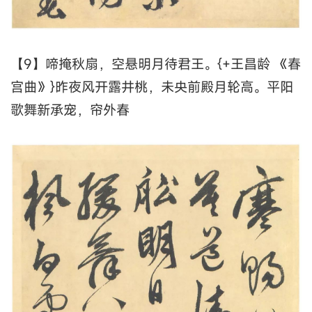
【9】啼掩秋扇，空悬明月待君王。{+王昌龄 《春
宫曲》}昨夜风开露井桃，未央前殿月轮高。平阳
歌舞新承宠，帘外春