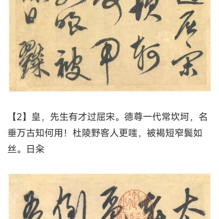
【2】皇，先生有才过屈宋。德尊一代常坎坷，名
垂万古知何用！杜陵野客人更嗤，被褐短窄鬓如
丝。日籴