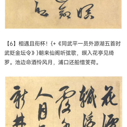
【6】相遇且衔杯！{+《同武平一员外游湖五首时
武贬金坛令》}朝来仙阁听弦歌，暝入花亭见绮
罗。池边命酒怜风月，浦口还船惜芰荷。