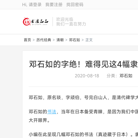
Hi, 请登录
我要注册
找回密码
欢迎光临
我们一直在努力
首页
历代经典
清朝
邓石如
正文
>
>
>
>
邓石如的字绝！难得见这4幅隶
2020-08-18
分类：
邓石如
邓石如，原名琰，字顽伯，号完白山人，是清代碑学大
邓石如的
书法
，当年在日本备受青睐，是因为我们中
大开眼界。
小编在此呈现几幅邓石如的书法（真迹藏于日本）。隶