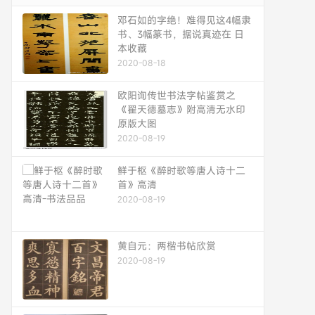
邓石如的字绝！难得见这4幅隶
书、3幅篆书，据说真迹在 日
本收藏
2020-08-18
欧阳询传世书法字帖鉴赏之
《翟天德墓志》附高清无水印
原版大图
2020-08-19
鲜于枢《醉时歌等唐人诗十二
首》高清
2020-08-19
黄自元：两楷书帖欣赏
2020-08-19