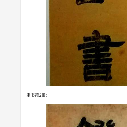
隶书第2幅：