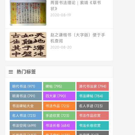
两晋书法理论｜索靖《草书
状》
2020-08-19
赵之谦楷书（大字版）便于手
机查阅
2020-08-20
热门标签
明代书法 (971)
碑帖 (795)
清代书法家 (794)
明清书法 (791)
四大家 (790)
书法碑帖 (784)
书法碑帖大全
书法作品 (723)
名人手迹 (723)
(784)
名人书法 (723)
手迹欣赏 (723)
书法作品欣赏
(710)
书法空间 (699)
书法长卷 (684)
书法长卷欣赏
(682)