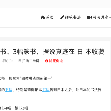
首页
硬笔书法
书法讲座
书、3幅篆书，据说真迹在 日 本收藏
评论(0)
扫描二维码
隐藏侧边
师，被誉为“四体书皆国朝第一”。
国的
书法
，特别是碑刻拓本
书法
传到日本之后，让日本的书法界
书4幅，篆书3幅：