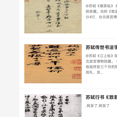
@苏轼《啜茶帖》 
院收藏。也称《致道
分4行，台北故宫博
苏轼传世书法
@苏轼《江上帖》
北故宫博物院藏。
他临终前三个月的
信札，言...
苏轼行书《致
,转发了,转发了