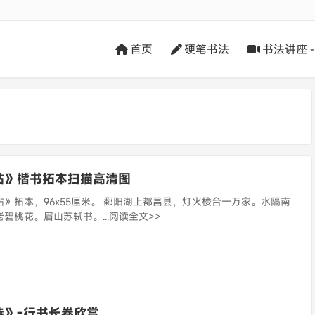
首页
硬笔书法
书法讲座
帖》楷书拓本扫描高清图
》拓本，96x55厘米。 鄱阳湖上都昌县，灯火楼台一万家。水隔南
碧桃花。眉山苏轼书。...阅读全文>>
诗》-行书长卷欣赏