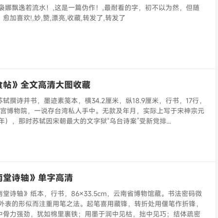
袅娜飘逸若流水！,这是一篇伪作！,最耐看的字，初不以为然，但随
加喜欢!,妙,赞,漂亮,收藏,转发了,转发了
食帖》全文高清大图收藏
轼撰诗并书，墨迹素笺本，横34.2厘米，纵18.9厘米，行书，17行，
湾故宫博物院，一说存台湾私人手中。无款及年月，实际上写于宋神宗元
2年），那时苏轼因宋朝最大的文字狱“乌台诗案”受新党排...
南堂诗轴》单字高清
堂诗轴》纸本，行书，86×33.5cm，云南省博物馆藏。书法密码微
求外表的形似而注重用笔之法。起笔喜用藏锋，转折处用偃笔作折锋，
中骨力强劲，犹如棉里裹铁；用墨于润中见枯，拙中见巧；结体疏密