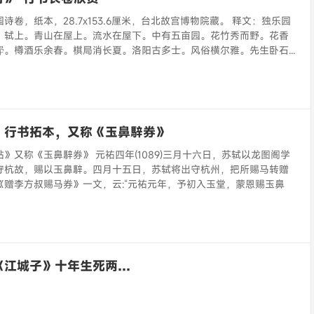
诗卷，纸本，28.7x153.6厘米，台北故宫博物院藏。 释文：独乐园
。轼上。青山在屋上。流水在屋下。中有五亩园。花竹秀而野。花香
。樽酒乐余春。棋局消长夏。洛阳古多士。风俗横尔雅。先生卧石...
》行书拓本，又称《玉鼻騂券》
》又称《玉鼻騂券》 元祐四年(1089)三月十六日，苏轼以龙图阁学
守杭故，赐以玉鼻騂。四月十五日，苏轼将出守杭州，把所赐马转赠
《赠李方叔赐马券》一文，云:“元祐元年，予初入玉堂，蒙恩赐玉鼻
《江城子》十年生死两…