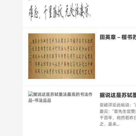
田英章－楷书
据说这是苏轼
安岐评论此帖说：“
跋云：“昔先生尝
千百年，宛然若昨
之，是未...