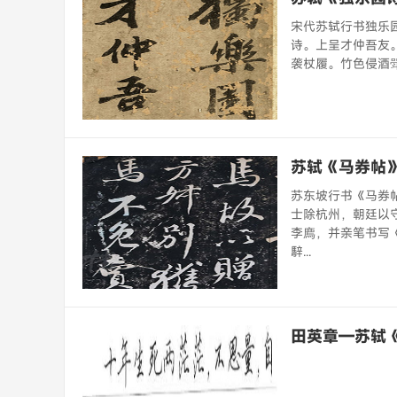
宋代苏轼行书独乐园
诗。上呈才仲吾友
袭杖履。竹色侵酒斝
苏轼《马券帖
苏东坡行书《马券帖
士除杭州，朝廷以
李廌，并亲笔书写
騂...
田英章—苏轼