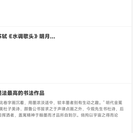
苏轼《水调歌头》明月…
墨法最高的书法作品
此卷字画沉着，用墨浓淡适中，较丰墨者别有生动之趣。” 明代金冕
赞美杜子美诗、颜鲁公书皆求之于声律点画之外，今观先生书杜诗，后
日挥洒者，盖寓精神于翰墨而才品所自到尔。倘拘以宇宙之得而论