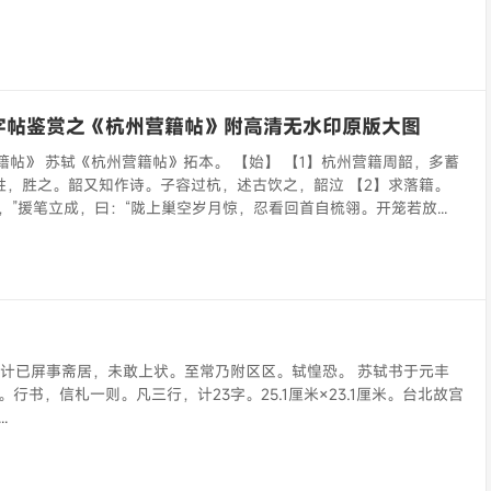
字帖鉴赏之《杭州营籍帖》附高清无水印原版大图
籍帖》 苏轼《杭州营籍帖》拓本。 【始】 【1】杭州营籍周韶，多蓄
胜，胜之。韶又知作诗。子容过杭，述古饮之，韶泣 【2】求落籍。
，”援笔立成，曰：“陇上巢空岁月惊，忍看回首自梳翎。开笼若放...
》
，计已屏事斋居，未敢上状。至常乃附区区。轼惶恐。 苏轼书于元丰
本。行书，信札一则。凡三行，计23字。25.1厘米×23.1厘米。台北故宫
.