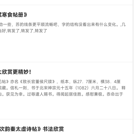
轼寒食帖册》
苍劲一些，苏的线条更平顺流畅吧，字的结构没看出来有什么变化。,几
当好,转发了,转发了,转发了
大欣赏更精妙！
帖》亦名《致长官董侯尺牍》，纸本，纵27．7厘米，横38．4厘
藏。信札一则，书于北宋神宗元十五年（1082）六月二十八日。 释
由。获见为幸。过辱遣人赐书。得闻起居佳胜。感慰兼极。忝命出于
《次韵秦太虚诗帖》书法欣赏