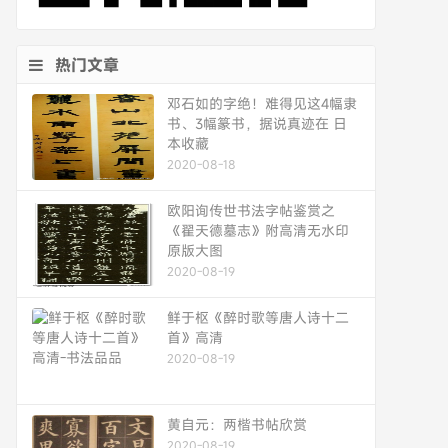
热门文章
邓石如的字绝！难得见这4幅隶
书、3幅篆书，据说真迹在 日
本收藏
2020-08-18
欧阳询传世书法字帖鉴赏之
《翟天德墓志》附高清无水印
原版大图
2020-08-19
鲜于枢《醉时歌等唐人诗十二
首》高清
2020-08-19
黄自元：两楷书帖欣赏
2020-08-19