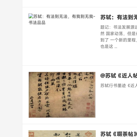
苏轼：有法到
题记：书法发展源
然 国家动荡，但
到了 一个新的里
也是这 ...
@苏轼《近人
苏轼行书墨迹《近
苏轼《啜茶帖