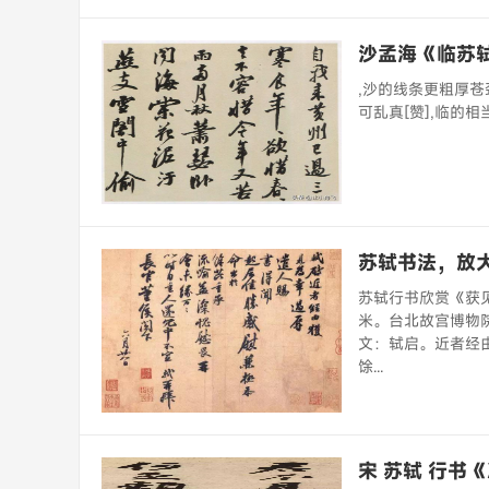
沙孟海《临苏
,沙的线条更粗厚
可乱真[赞],临的相
苏轼书法，放
苏轼行书欣赏《获见
米。台北故宫博物院
文：轼启。近者经
馀...
宋 苏轼 行书