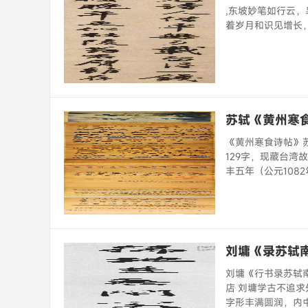
,东坡妙笔如行云，
着岁月和识见增长，愈
苏轼《黄州寒
《黄州寒食诗帖》苏
129字，现藏台
丰五年（公元108
刘墉《录苏轼
刘墉《行书录苏轼南
店 刘墉学古不追
字形丰满圆润，内