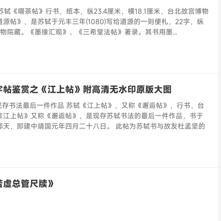
苏轼《啜茶帖》行书，纸本，纵23.4厘米，横18.1厘米，台北故宫博物
源帖》，是苏轼于元丰三年(1080)写给道源的一则便札，22字，纵
物院藏。《墨缘汇观》、《三希堂法帖》著录。其书用墨...
字帖鉴赏之《江上帖》附高清无水印原版大图
现存书法最后一件作品 苏轼《江上帖》，又称《邂逅帖》，行书，台
《江上帖》又称《邂逅帖》，是现存苏轼书法的最后一件作品，书于
那天，即建中靖国元年四月二十八日。 此帖为苏轼书与故友杜孟坚的
若虚总管尺牍》