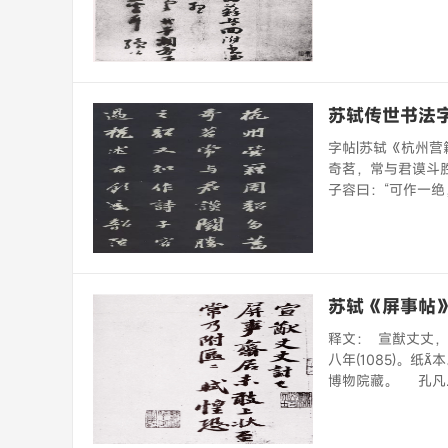
苏轼传世书法
字帖|苏轼《杭州营
奇茗，常与君谟斗
子容曰：“可作一绝
苏轼《屏事帖
释文： 宣猷丈丈
八年(1085)。纸
博物院藏。 孔凡..