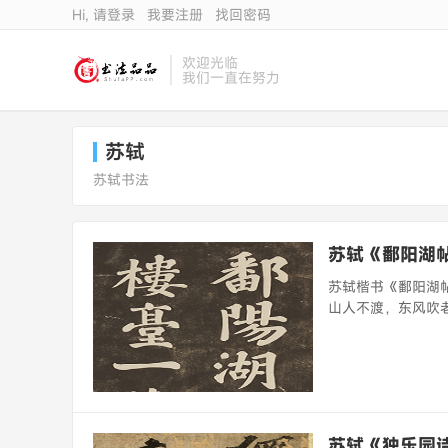
Hi, 请登录
我要注册
找回密码
欢迎光临
我们一直在努力
苏轼
苏轼书法
苏轼《鄱阳湖
苏轼楷书《鄱阳湖帖
山人不渡，东风吹老
苏轼《独乐园