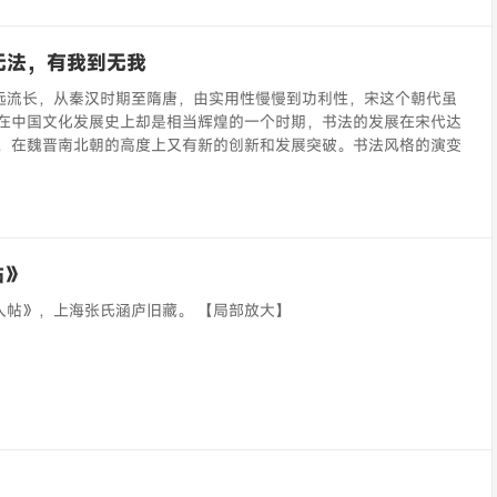
无法，有我到无我
远流长，从秦汉时期至隋唐，由实用性慢慢到功利性，宋这个朝代虽
是在中国文化发展史上却是相当辉煌的一个时期，书法的发展在宋代达
程，在魏晋南北朝的高度上又有新的创新和发展突破。书法风格的演变
帖》
人帖》，上海张氏涵庐旧藏。 【局部放大】
》