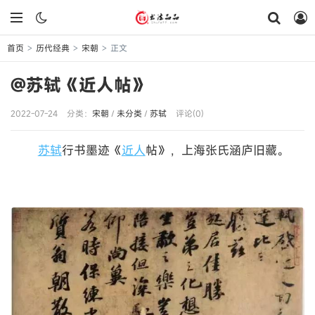
首页
历代经典
宋朝
正文
>
>
>
@苏轼《近人帖》
2022-07-24
分类：
宋朝
/
未分类
/
苏轼
评论(0)
苏轼
行书墨迹《
近人
帖》，上海张氏涵庐旧藏。