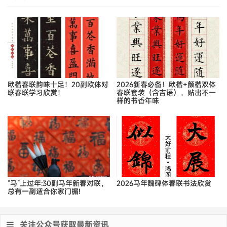
欧楷春联韵味十足！20副欧体对
2026新春必备！欧楷+颜楷双体
联春联学习欣赏！
春联套装（含吉语），贴出不一
样的书香年味
“马”上过年:30副马年新春对联，
2026马年魏碑体春联书法欣赏
总有一副适合你家门楣!
关注公众号获取最新资讯