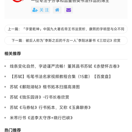
一位专注于分享和品鉴各类书法作品的博主
关 注
上一篇：「字里乾坤」中国九大著名帝王书法赏析，康熙的字明显与众不同
下一篇：被后人称为“李斯之后的千古一人”李阳冰篆书《三坟记》欣赏
相关推荐
线条变化自然，字迹谨严流畅！董其昌书苏轼《赤壁怀古卷》
【苏轼】毛笔书法名家视频教程合集（15套）【百度盘】
【12.21G】
苏轼《鄱阳湖帖》楷书拓本扫描高清图
苏轼《独乐园诗》-行书长卷欣赏
苏轼《马券帖》行书拓本，又称《玉鼻騂券》
米芾行书《送李太守序+晓行巴峡》
热门推荐