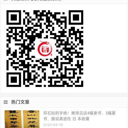
热门文章
邓石如的字绝！难得见这4幅隶书、3幅篆
书，据说真迹在 日 本收藏
2020-08-18