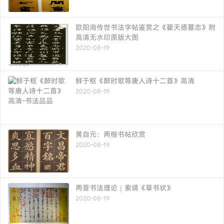
欧阳询传世书法字帖鉴赏之《翟天德墓志》附
高清无水印原版大图
2020-08-19
鲜于枢《醉时歌等唐人诗十二首》高清
2020-08-19
黄自元：两楷书帖欣赏
2020-08-19
两晋书法理论｜索靖《草书状》
2020-08-19