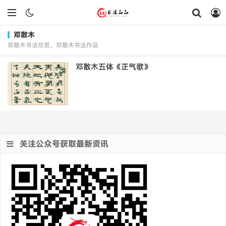
邓散木
邓散木书法欣赏、邓散木书法作品
邓散木五体《正气歌》
关注公众号获取最新资讯