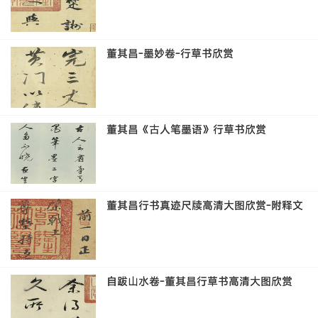
董其昌-墨妙卷-行草书欣赏
董其昌《古人笔墨语》行草书欣赏
董其昌行书真迹尺牍高清大图欣赏-附释文
自跋山水卷-董其昌行草书高清大图欣赏