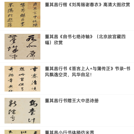
董其昌行楷《刘禹锡谢春衣》高清大图欣赏
董其昌《自书七绝诗轴》（北京故宫藏四
幅）欣赏
董其昌行书《答言上人+与蒲传正》节录-书
风飘逸空灵，风华自足！
董其昌行书赠王大中丞诗册
董其昌小行书体稍仿米芾