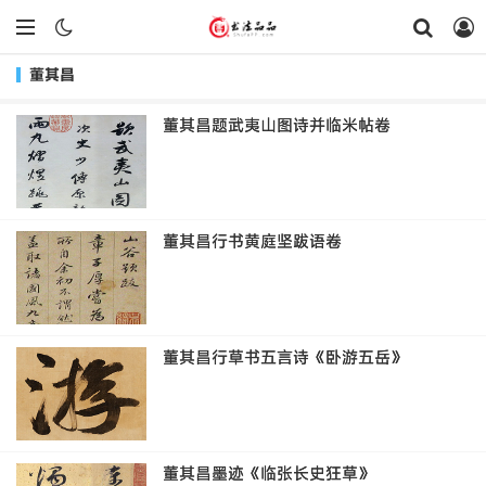
董其昌
董其昌题武夷山图诗并临米帖卷
董其昌行书黄庭坚跋语卷
董其昌行草书五言诗《卧游五岳》
董其昌墨迹《临张长史狂草》