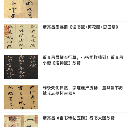
董其昌墨迹册《读书赋+梅花赋+思田赋》
董其昌最擅长行草，小楷同样精到！董其昌
小楷《洛神赋》欣赏
线条变化自然，字迹谨严流畅！董其昌书苏
轼《赤壁怀古卷》
董其昌《自书诗帖五则》行书大图欣赏