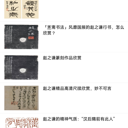
「愙斋书法」风靡国展的赵之谦行书，怎么
欣赏？
赵之谦篆刻作品欣赏
赵之谦精品高清尺牍欣赏，妙不可言
赵之谦的精神气质：“汉后隋前有此人”