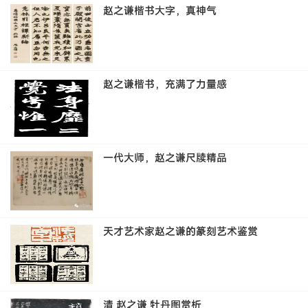
赵之谦楷书大字，真神气
赵之谦楷书，充满了力量感
一代大师，赵之谦尺牍精品
天才艺术家赵之谦的篆刻艺术鉴赏
清 赵之谦 牡丹图赏析