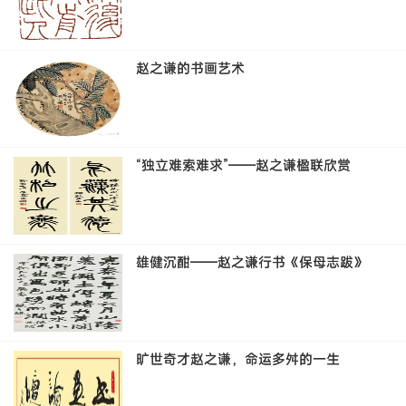
赵之谦的书画艺术
“独立难索难求”——赵之谦楹联欣赏
雄健沉酣——赵之谦行书《保母志跋》
旷世奇才赵之谦，命运多舛的一生