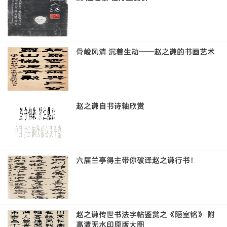
骨峻风清 沉着生动——赵之谦的书画艺术
赵之谦自书诗轴欣赏
六届兰亭得主带你破译赵之谦行书！
赵之谦传世书法字帖鉴赏之《陋室铭》 附
高清无水印原版大图