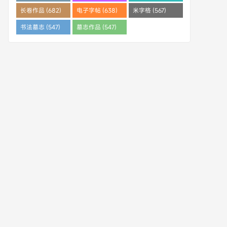
(682)
长卷作品 (682)
电子字帖 (638)
米字格 (567)
书法墓志 (547)
墓志作品 (547)