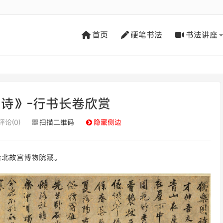
首页
硬笔书法
书法讲座
诗》-行书长卷欣赏
评论(0)
扫描二维码
隐藏侧边
，台北故宫博物院藏。