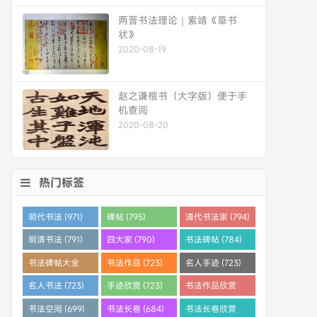
两晋书法理论｜索靖《草书
状》
2020-08-19
赵之谦楷书（大字版）便于手
机查阅
2020-08-20
热门标签
明代书法 (971)
碑帖 (795)
清代书法家 (794)
明清书法 (791)
四大家 (790)
书法碑帖 (784)
书法碑帖大全
书法作品 (723)
名人手迹 (723)
(784)
名人书法 (723)
手迹欣赏 (723)
书法作品欣赏
(710)
书法空间 (699)
书法长卷 (684)
书法长卷欣赏