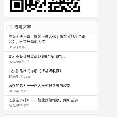
近期文章
初看平淡无奇，细读出神入化｜米芾《非才当剧
帖》，寻常尺牍藏大道
2026年8月8日
古人不会轻易告诉你的8个笔法技巧
2026年8月8日
书法作品格式详解（请赶紧收藏）
2026年7月22日
纸媒的魅力——各大报刊报头书法欣赏
2026年7月17日
《爨宝子碑》——如此刚健如铁，端朴若佛
2026年7月17日