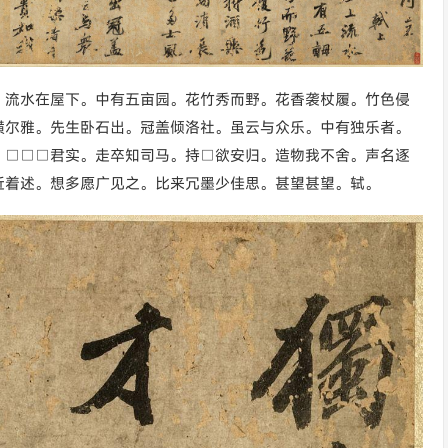
。流水在屋下。中有五亩园。花竹秀而野。花香袭杖履。竹色侵
横尔雅。先生卧石出。冠盖倾洛社。虽云与众乐。中有独乐者。
。□□□君实。走卒知司马。持□欲安归。造物我不舍。声名逐
近着述。想多愿广见之。比来冗墨少佳思。甚望甚望。轼。