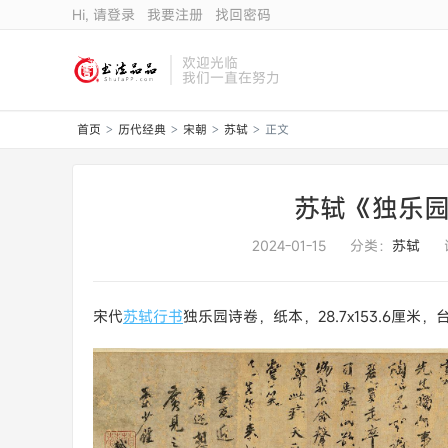
Hi, 请登录
我要注册
找回密码
欢迎光临
我们一直在努力
首页
历代经典
宋朝
苏轼
正文
>
>
>
>
苏轼《独乐园
2024-01-15
分类：
苏轼
宋代
苏轼
行书
独乐园诗卷，纸本，28.7x153.6厘米