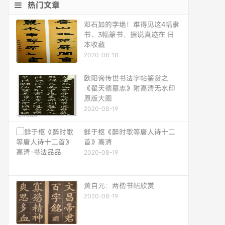
热门文章
邓石如的字绝！难得见这4幅隶
书、3幅篆书，据说真迹在 日
本收藏
2020-08-18
欧阳询传世书法字帖鉴赏之
《翟天德墓志》附高清无水印
原版大图
2020-08-19
鲜于枢《醉时歌等唐人诗十二
首》高清
2020-08-19
黄自元：两楷书帖欣赏
2020-08-19