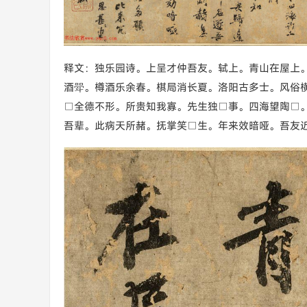
释文：独乐园诗。上呈才仲吾友。轼上。青山在屋上
酒斝。樽酒乐余春。棋局消长夏。洛阳古多士。风俗
□全德不形。所贵知我寡。先生独□事。四海望陶□
吾辈。此病天所赭。抚掌笑□生。年来效暗哑。吾友