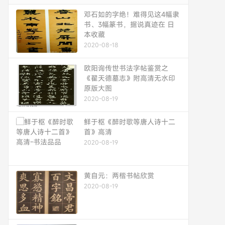
邓石如的字绝！难得见这4幅隶
书、3幅篆书，据说真迹在 日
本收藏
2020-08-18
欧阳询传世书法字帖鉴赏之
《翟天德墓志》附高清无水印
原版大图
2020-08-19
鲜于枢《醉时歌等唐人诗十二
首》高清
2020-08-19
黄自元：两楷书帖欣赏
2020-08-19