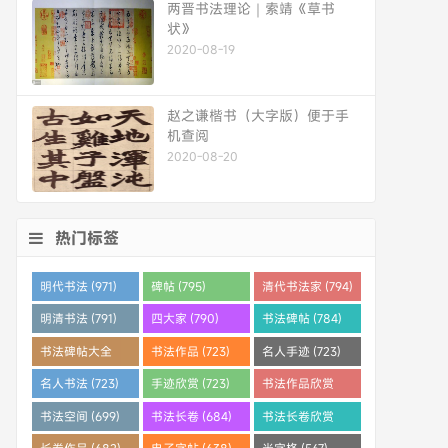
两晋书法理论｜索靖《草书
状》
2020-08-19
赵之谦楷书（大字版）便于手
机查阅
2020-08-20
热门标签
明代书法 (971)
碑帖 (795)
清代书法家 (794)
明清书法 (791)
四大家 (790)
书法碑帖 (784)
书法碑帖大全
书法作品 (723)
名人手迹 (723)
(784)
名人书法 (723)
手迹欣赏 (723)
书法作品欣赏
(710)
书法空间 (699)
书法长卷 (684)
书法长卷欣赏
(682)