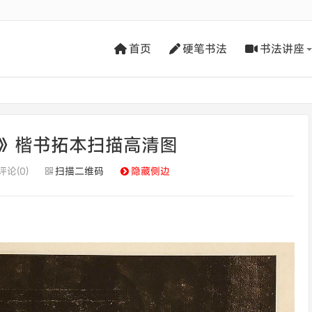
首页
硬笔书法
书法讲座
》楷书拓本扫描高清图
评论(0)
扫描二维码
隐藏侧边