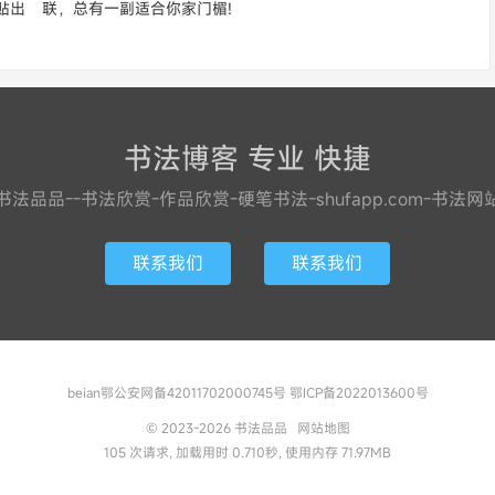
贴出
联，总有一副适合你家门楣!
书法博客 专业 快捷
书法品品--书法欣赏-作品欣赏-硬笔书法-shufapp.com-书法网
联系我们
联系我们
beian鄂公安网备42011702000745号 鄂ICP备2022013600号
© 2023-2026
书法品品
网站地图
105 次请求, 加载用时 0.710秒, 使用内存 71.97MB