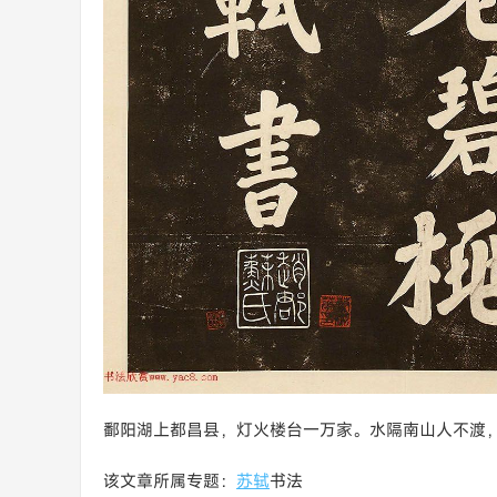
鄱阳湖上都昌县，灯火楼台一万家。水隔南山人不渡
该文章所属专题：
苏轼
书法