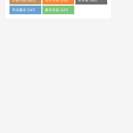
长卷作品 (682)
电子字帖 (638)
米字格 (567)
书法墓志 (547)
墓志作品 (547)