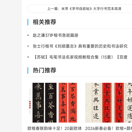
上一篇：米芾《学书自叙帖》大字行书范本高清
相关推荐
赵之谦37岁楷书急就篇册
张士行楷书《刘顺墓志》具有重要的历史和书法研究
价值
【苏轼】毛笔书法名家视频教程合集（15套）【百度
盘】【12.21G】
热门推荐
欧楷春联韵味十足！20副欧体
2026新春必备！欧楷+颜