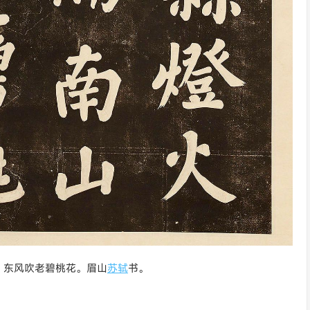
，东风吹老碧桃花。眉山
苏轼
书。