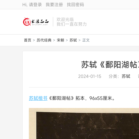
Hi, 请登录
我要注册
找回密码
欢迎光临
我们一直在努力
首页
历代经典
宋朝
苏轼
正文
>
>
>
>
苏轼《鄱阳湖帖
2024-01-15
分类：
苏轼
苏轼
楷书
《鄱阳湖帖》拓本，96x55厘米。