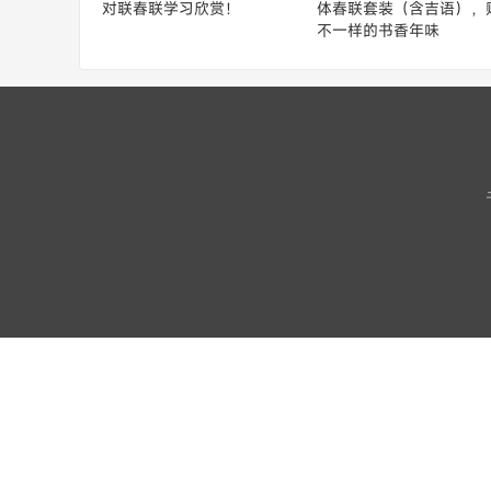
对联春联学习欣赏！
体春联套装（含吉语），
不一样的书香年味