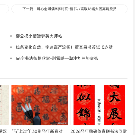
下一篇：溥心畬溥儒8字对联-楷书八言联16幅大图高清欣赏
柳公权小楷赠梦英大师帖
线条变化自然，字迹谨严流畅！董其昌书苏轼《赤壁
怀古卷》
56字书法条幅欣赏-荆霄鹏—淘沙九曲势贲张
楷双
“马”上过年:30副马年新春对
2026马年魏碑体春联书法欣赏