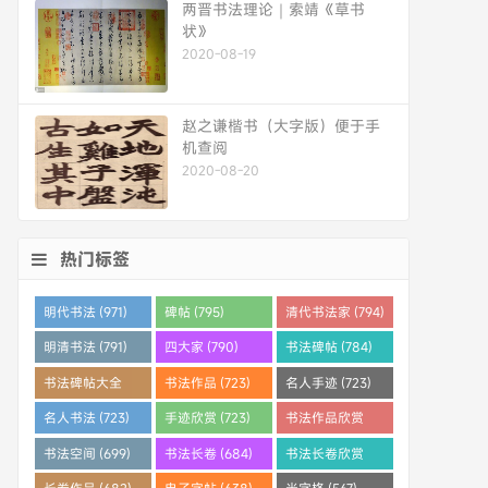
两晋书法理论｜索靖《草书
状》
2020-08-19
赵之谦楷书（大字版）便于手
机查阅
2020-08-20
热门标签
明代书法 (971)
碑帖 (795)
清代书法家 (794)
明清书法 (791)
四大家 (790)
书法碑帖 (784)
书法碑帖大全
书法作品 (723)
名人手迹 (723)
(784)
名人书法 (723)
手迹欣赏 (723)
书法作品欣赏
(710)
书法空间 (699)
书法长卷 (684)
书法长卷欣赏
(682)