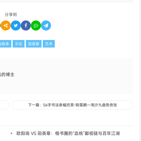
分享到
尚欧体
文化
田英章
艺术
品的博主
下一篇：56字书法条幅欣赏-荆霄鹏—淘沙九曲势贲张
欧阳询 VS 田英章：楷书圈的“血统”鄙视链与百年江湖