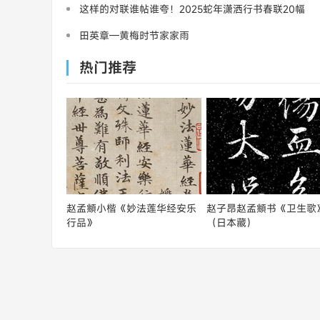
欣赏
这样的对联谁帖谁夸！2025蛇年潇洒行书春联20幅
田英章—黄梅时节家家雨
热门推荐
赵孟頫小楷《妙法莲华经安乐
赵子昂赵孟頫书《卫生歌
行品》
（日本藏）