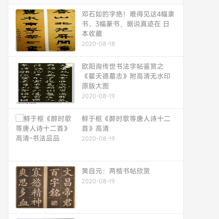
邓石如的字绝！难得见这4幅隶
书、3幅篆书，据说真迹在 日
本收藏
2020-08-18
欧阳询传世书法字帖鉴赏之
《翟天德墓志》附高清无水印
原版大图
2020-08-19
鲜于枢《醉时歌等唐人诗十二
首》高清
2020-08-19
黄自元：两楷书帖欣赏
2020-08-19