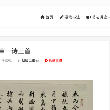
首页
硬笔书法
书法讲座
章—诗三首
评论(0)
扫描二维码
隐藏侧边