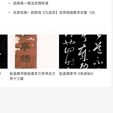
纷争
田英章—楷法宏博有道
名家经典！欧阳询【九成宫】名师视频教学合集（55
套）百度云盘
》
赵孟頫书独孤僧本兰亭序及兰
赵孟頫草书《执政帖》
亭十三跋