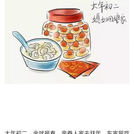
大年初二，金吠报春。亲眷人家去拜年，东家留吃