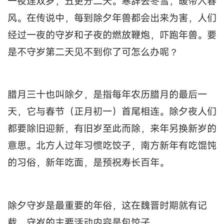
一夜连双岁，五更分二天。寒辞去冬雪，暖带入春
风。在传说中，每到除夕年兽都会出来为害，人们
经过一夜的守岁和子夜的燃放鞭炮，吓跑年兽。要
是不守岁第二天见不到你了可怎么办呢？
腊月三十也叫除夕，是指每年农历腊月的最后一
天，它与春节（正月初一）首尾相连。除夕夜人们
都要除旧迎新，有旧岁至此而除，来年另换新岁的
意思。北方人过年习惯吃饺子，南方新年有吃馄饨
的习俗，新年吃面，是预祝寿长百年。
除夕守岁是最重要的年俗，这在魏晋时期就有记
载。守岁的主要活动内容是包饺子。