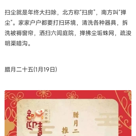
扫尘就是年终大扫除，北方称“扫房”，南方叫“掸
尘”。家家户户都要打扫环境，清洗各种器具，拆
洗被褥窗帘，洒扫六闾庭院，掸拂尘垢蛛网，疏浚
明渠暗沟。
腊月二十五(1月19日)