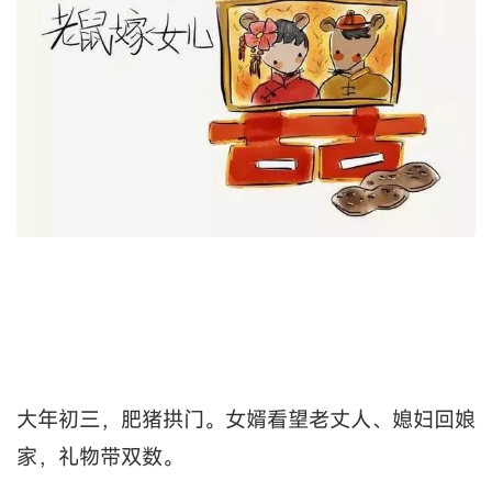
大年初三，肥猪拱门。女婿看望老丈人、媳妇回娘
家，礼物带双数。