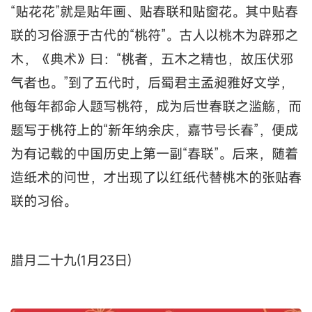
“贴花花”就是贴年画、贴春联和贴窗花。其中贴春
联的习俗源于古代的“桃符”。古人以桃木为辟邪之
木，《典术》曰：“桃者，五木之精也，故压伏邪
气者也。”到了五代时，后蜀君主孟昶雅好文学，
他每年都命人题写桃符，成为后世春联之滥觞，而
题写于桃符上的“新年纳余庆，嘉节号长春”，便成
为有记载的中国历史上第一副“春联”。后来，随着
造纸术的问世，才出现了以红纸代替桃木的张贴春
联的习俗。
腊月二十九(1月23日)