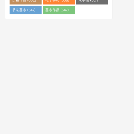
长卷作品 (682)
电子字帖 (638)
米字格 (567)
书法墓志 (547)
墓志作品 (547)