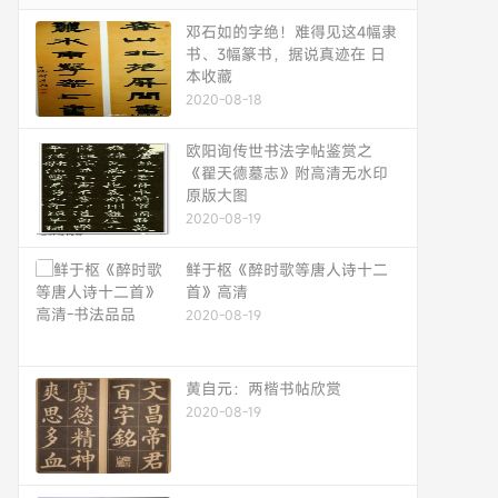
邓石如的字绝！难得见这4幅隶
书、3幅篆书，据说真迹在 日
本收藏
2020-08-18
欧阳询传世书法字帖鉴赏之
《翟天德墓志》附高清无水印
原版大图
2020-08-19
鲜于枢《醉时歌等唐人诗十二
首》高清
2020-08-19
黄自元：两楷书帖欣赏
2020-08-19