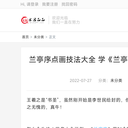
Hi, 请登录
我要注册
找回密码
欢迎光临
我们一直在努力
首页
未分类
正文
>
>
兰亭序点画技法大全 学《兰
2022-07-27
分类：
未分类
王羲之是“书圣”，虽然刚开始是李世民给封的
之无愧的，真牛！