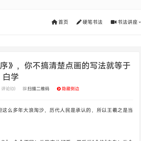
首页
硬笔书法
书法讲座
亭序》，你不搞清楚点画的写法就等于
白学
评论(0)
扫描二维码
隐藏侧边
，但这么多年大浪淘沙，历代人民是承认的，所以王羲之是当