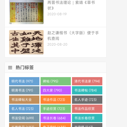
两晋书法理论｜索靖《草书
状》
2020-08-19
赵之谦楷书（大字版）便于手
机查阅
2020-08-20
热门标签
明代书法 (971)
碑帖 (795)
清代书法家 (794)
明清书法 (791)
四大家 (790)
书法碑帖 (784)
书法碑帖大全
书法作品 (723)
名人手迹 (723)
(784)
名人书法 (723)
手迹欣赏 (723)
书法作品欣赏
(710)
书法空间 (699)
书法长卷 (684)
书法长卷欣赏
(682)