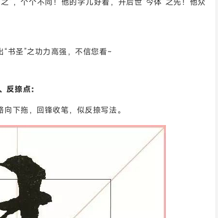
个“之”，个个不同！他的字儿好看，开后世“今体”之先！他众
“书圣”之功力高强，不信您看~
1、反捺点：
略向下拖，回锋收笔，似反捺写法。