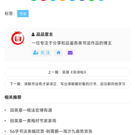
标签：
书法
品品堂主
一位专注于分享和品鉴各类书法作品的博主
关 注
上一篇：吴琚《杂诗帖》
下一篇：清朝书法奇才梁诗正，写出清朝最好看的行书，启功都向他学习
相关推荐
田英章—楷法宏博有道
田英章—黄梅时节家家雨
56字书法条幅欣赏-荆霄鹏—淘沙九曲势贲张