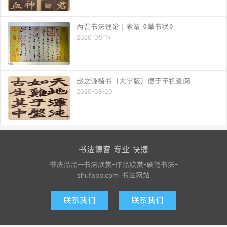
两晋书法理论｜索靖《草书状》
2020-08-19
赵之谦楷书（大字版）便于手机查阅
2020-08-20
书法博客 专业 快捷
书法品品--书法欣赏-作品欣赏-硬笔书法-
shufapp.com-书法网站
联系我们
联系我们