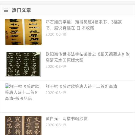
热门文章
邓石如的字绝！难得见这4幅隶书、3幅篆
书，据说真迹在 日 本收藏
2020-08-18
欧阳询传世书法字帖鉴赏之《翟天德墓志》附
高清无水印原版大图
2020-08-19
鲜于枢《醉时歌等唐人诗十二首》高清
2020-08-19
黄自元：两楷书帖欣赏
2020-08-19