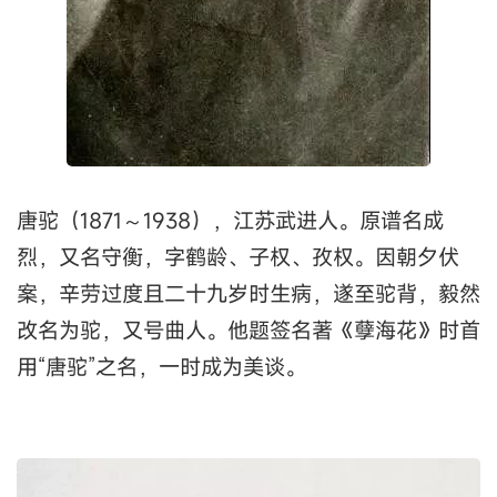
唐驼（1871～1938），江苏武进人。原谱名成
烈，又名守衡，字鹤龄、子权、孜权。因朝夕伏
案，辛劳过度且二十九岁时生病，遂至驼背，毅然
改名为驼，又号曲人。他题签名著《孽海花》时首
用“唐驼”之名，一时成为美谈。