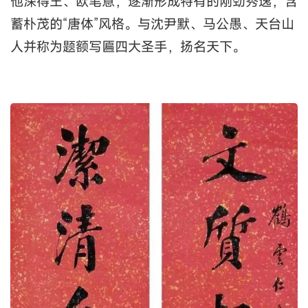
他深得王、欧笔意，逐渐形成特有的刚劲秀逸，含
蓄朴茂的“唐体”风格。与沈尹默、马公愚、天台山
人并称为题额写匾四大圣手，扬名天下。