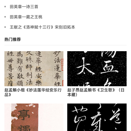
田英章—诗三首
田英章—葳之王桃
王献之《洛神赋十三行》宋刻旧拓本
热门推荐
赵孟頫小楷《妙法莲华经安乐行
赵子昂赵孟頫书《卫生歌》（日
品》
本藏）