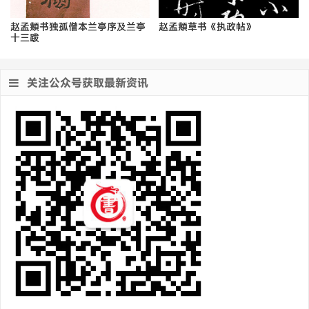
赵孟頫书独孤僧本兰亭序及兰亭
赵孟頫草书《执政帖》
十三跋
关注公众号获取最新资讯