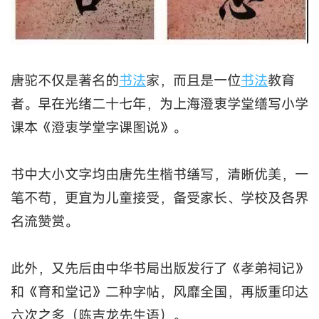
唐驼不仅是著名的
书法
家，而且是一位
书法
教育
者。早在光绪二十七年，为上海澄衷学堂缮写小学
课本《澄衷学堂字课图说》。
书中大小文字均由唐先生楷书缮写，清晰优美，一
笔不苟，更宜为儿童接受，备受家长、学校及各界
名流赞赏。
此外，又先后由中华书局出版发行了《孝弟祠记》
和《育和堂记》二种字帖，风靡全国，再版重印达
六次之多（陈吉龙先生语）。