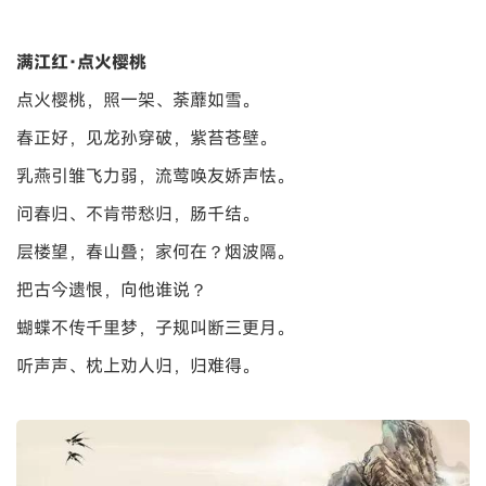
满江红·点火樱桃
点火樱桃，照一架、荼蘼如雪。
春正好，见龙孙穿破，紫苔苍壁。
乳燕引雏飞力弱，流莺唤友娇声怯。
问春归、不肯带愁归，肠千结。
层楼望，春山叠；家何在？烟波隔。
把古今遗恨，向他谁说？
蝴蝶不传千里梦，子规叫断三更月。
听声声、枕上劝人归，归难得。