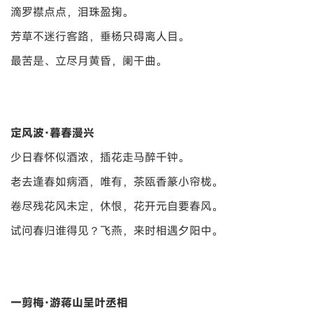
滴罗襟点点，泪珠盈掬。
芳草不迷行客路，垂杨只碍离人目。
最苦是、立尽月黄昏，阑干曲。
定风波·暮春漫兴
少日春怀似酒浓，插花走马醉千钟。
老去逢春如病酒，唯有，茶瓯香篆小帘栊。
卷尽残花风未定，休恨，花开元自要春风。
试问春归谁得见？飞燕，来时相遇夕阳中。
一剪梅·游蒋山呈叶丞相