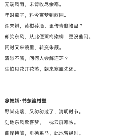
无端风雨，未肯收尽余寒。
年时燕子，料今宵梦到西园。
浑未辨，黄柑荐酒，更传青韭堆盘？
却笑东风，从此便薰梅染柳，更没些闲。
闲时又来镜里，转变朱颜。
清愁不断，问何人会解连环？
生怕见花开花落，朝来塞雁先还。
念奴娇·书东流村壁
野棠花落，又匆匆过了，清明时节。
刬地东风欺客梦，一枕云屏寒怯。
曲岸持觞，垂杨系马，此地曾经别。