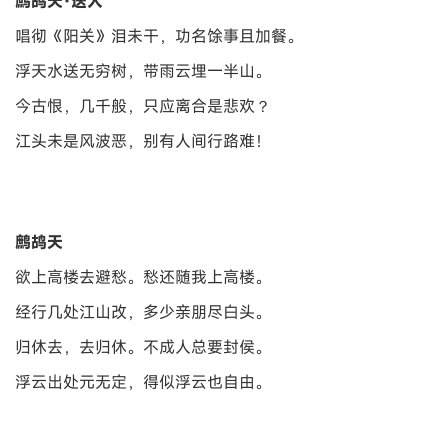
鹧鸪天·送人
唱彻《阳关》泪未干，功名馀事且加餐。
浮天水送无穷树，带雨云埋一半山。
今古恨，几千般，只应离合是悲欢？
江头未是风波恶，别有人间行路难！
鹧鸪天
欲上高楼去避愁。愁还随我上高楼。
经行几处江山改，多少亲朋尽白头。
归休去，去归休。不成人总要封侯。
浮云出处元无定，得似浮云也自由。