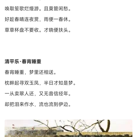
唤取笙歌烂熳游。且莫管闲愁。
好趁春晴连夜赏，雨便一春休。
草草杯盘不要收。才晓便扶头。
清平乐·春宵睡重
春宵睡重，梦里还相送。
枕畔起寻双玉凤，半日才知是梦。
一从卖翠人还，又无音信经年。
却把泪来作水，流也流到伊边。