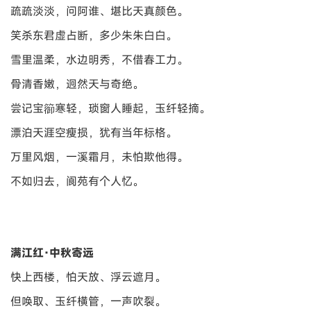
疏疏淡淡，问阿谁、堪比天真颜色。
笑杀东君虚占断，多少朱朱白白。
雪里温柔，水边明秀，不借春工力。
骨清香嫩，迥然天与奇绝。
尝记宝篽寒轻，琐窗人睡起，玉纤轻摘。
漂泊天涯空瘦损，犹有当年标格。
万里风烟，一溪霜月，未怕欺他得。
不如归去，阆苑有个人忆。
满江红·中秋寄远
快上西楼，怕天放、浮云遮月。
但唤取、玉纤横管，一声吹裂。