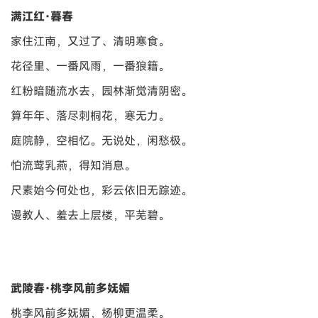
满江红·暮春
家住江南，又过了、清明寒食。
花径里、一番风雨，一番狼籍。
红粉暗随流水去，园林渐觉清阴密。
算年年、落尽刺桐花，寒无力。
庭院静，空相忆。无说处，闲愁极。
怕流莺乳燕，得知消息。
尺素始今何处也，彩云依旧无踪迹。
谩教人、羞去上层楼，平芜碧。
武陵春·桃李风前多妩媚
桃李风前多妩媚，杨柳更温柔。