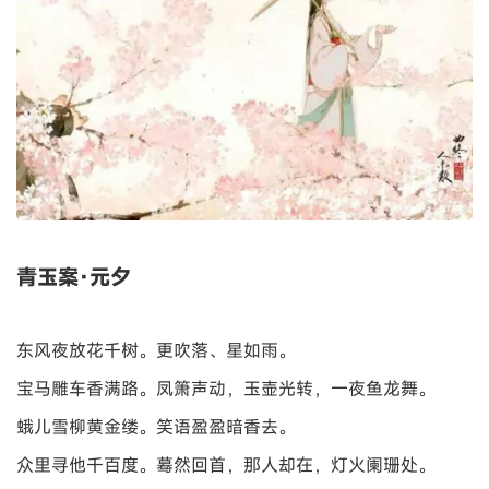
青玉案·元夕
东风夜放花千树。更吹落、星如雨。
宝马雕车香满路。凤箫声动，玉壶光转，一夜鱼龙舞。
蛾儿雪柳黄金缕。笑语盈盈暗香去。
众里寻他千百度。蓦然回首，那人却在，灯火阑珊处。