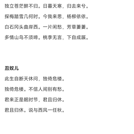
独立苍茫醉不归。日暮天寒，归去来兮。
探梅踏雪几何时。今我来思，杨柳依依。
白石冈头曲岸西。一片闲愁，芳草萋萋。
多情山鸟不须啼。桃李无言，下自成蹊。
丑奴儿
此生自断天休问，独倚危楼。
独倚危楼。不信人间别有愁。
君来正是眠时节，君且归休。
君且归休。说与西风一任秋。