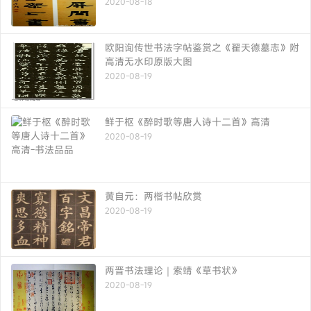
2020-08-18
欧阳询传世书法字帖鉴赏之《翟天德墓志》附
高清无水印原版大图
2020-08-19
鲜于枢《醉时歌等唐人诗十二首》高清
2020-08-19
黄自元：两楷书帖欣赏
2020-08-19
两晋书法理论｜索靖《草书状》
2020-08-19