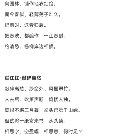
向园林、铺作地衣红绉。
而今春似，轻薄荡子难久。
记前时、送春归后。
把春波，都酿作，一江春酎。
约清愁、杨柳岸边相候。
满江红·敲碎离愁
敲碎离愁，纱窗外、风摇翠竹。
人去后、吹箫声断，倚楼人独。
满眼不堪三月暮，举头已觉千山绿。
但试将一纸寄来书，从头读。
相思字，空盈幅；相思意，何时足？