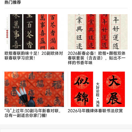
热门推荐
欧楷春联韵味十足！20副欧体对
2026新春必备！欧楷+颜楷双体
联春联学习欣赏！
春联套装（含吉语），贴出不一
样的书香年味
“马”上过年:30副马年新春对联，
2026马年魏碑体春联书法欣赏
总有一副适合你家门楣!