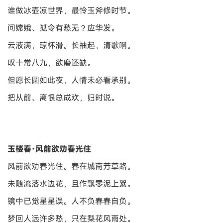
谁做冰壶凉世界，最怜玉斧修时节。
问嫦娥、孤令有愁无？应华发。
云液满，琼杯滑。长袖起，清歌咽。
叹十常八九，欲磨还缺。
但愿长圆如此夜，人情未必看承别。
把从前、离恨总成欢，归时说。
玉楼春·风前欲劝春光住
风前欲劝春光住。春在城南芳草路。
未随流落水边花，且作飘零泥上絮。
镜中已觉星星误。人不负春春自负。
梦回人远许多愁，只在梨花风雨处。