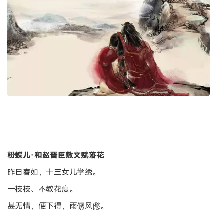
粉蝶儿·和赵晋臣敷文赋落花
昨日春如，十三女儿学绣。
一枝枝、不教花瘦。
甚无情，便下得，雨僝风僽。