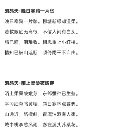
鹧鸪天·晚日寒鸦一片愁
晚日寒鸦一片愁。柳塘新绿却温柔。
若教眼底无离恨，不信人间有白头。
肠已断，泪难收。相思重上小红楼。
情知已被山遮断，频倚阑干不自由。
鹧鸪天·陌上柔桑破嫩芽
陌上柔桑破嫩芽，东邻蚕种已生些。
平冈细草鸣黄犊，斜日寒林点暮鸦。
山远近，路横斜，青旗沽酒有人家。
城中桃李愁风雨，春在溪头荠菜花。