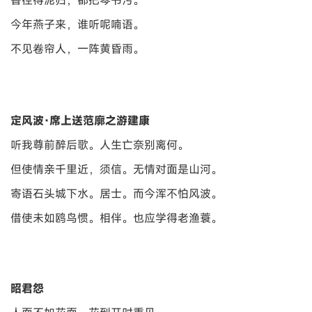
香径得泥归，都把琴书污。
今年燕子来，谁听呢喃语。
不见卷帘人，一阵黄昏雨。
定风波·席上送范廓之游建康
听我尊前醉后歌。人生亡奈别离何。
但使情亲千里近，须信。无情对面是山河。
寄语石头城下水。居士。而今浑不怕风波。
借使未如鸥鸟惯。相伴。也应学得老渔蓑。
昭君怨