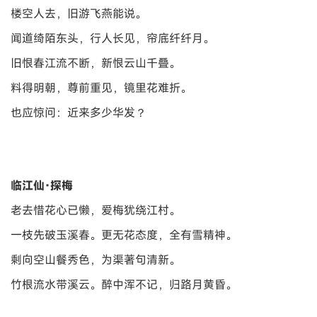
楼空人去，旧游飞燕能说。
闻道绮陌东头，行人长见，帘底纤纤月。
旧恨春江流不断，新恨云山千叠。
料得明朝，尊前重见，镜里花难折。
也应惊问：近来多少华发？
临江仙·探梅
老去惜花心已懒，爱梅犹绕江村。
一枝先破玉溪春。更无花态度，全有雪精神。
剩向空山餐秀色，为渠著句清新。
竹根流水带溪云。醉中浑不记，归路月黄昏。