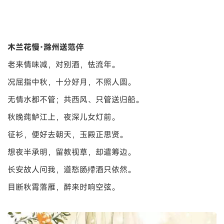
木兰花慢·滁州送范倅
老来情味减，对别酒，怯流年。
况屈指中秋，十分好月，不照人圆。
无情水都不管；共西风、只管送归船。
秋晚莼鲈江上，夜深儿女灯前。
征衫，便好去朝天，玉殿正思贤。
想夜半承明，留教视草，却遣筹边。
长安故人问我，道愁肠殢酒只依然。
目断秋霄落雁，醉来时响空弦。