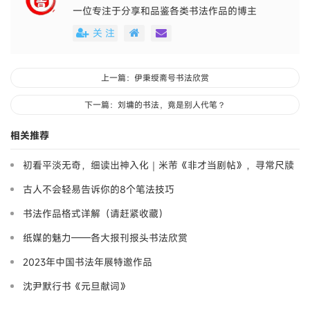
一位专注于分享和品鉴各类书法作品的博主
关 注
上一篇：伊秉绶斋号书法欣赏
下一篇：刘墉的书法，竟是别人代笔？
相关推荐
初看平淡无奇，细读出神入化｜米芾《非才当剧帖》，寻常尺牍
藏大道
古人不会轻易告诉你的8个笔法技巧
书法作品格式详解（请赶紧收藏）
纸媒的魅力——各大报刊报头书法欣赏
2023年中国书法年展特邀作品
沈尹默行书《元旦献词》