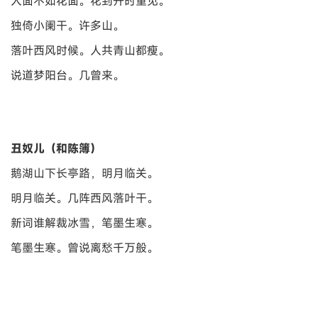
人面不如花面。花到开时重见。
独倚小阑干。许多山。
落叶西风时候。人共青山都瘦。
说道梦阳台。几曾来。
丑奴儿（和陈簿）
鹅湖山下长亭路，明月临关。
明月临关。几阵西风落叶干。
新词谁解裁冰雪，笔墨生寒。
笔墨生寒。曾说离愁千万般。