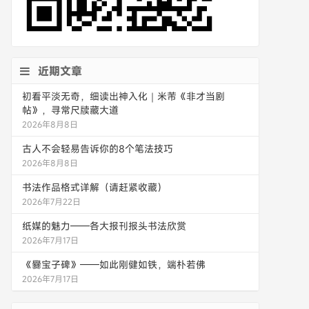
近期文章
初看平淡无奇，细读出神入化｜米芾《非才当剧
帖》，寻常尺牍藏大道
2026年8月8日
古人不会轻易告诉你的8个笔法技巧
2026年8月8日
书法作品格式详解（请赶紧收藏）
2026年7月22日
纸媒的魅力——各大报刊报头书法欣赏
2026年7月17日
《爨宝子碑》——如此刚健如铁，端朴若佛
2026年7月17日