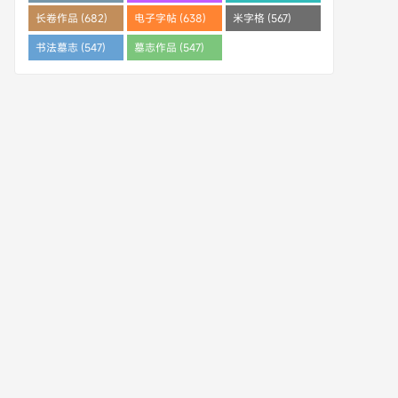
(682)
长卷作品 (682)
电子字帖 (638)
米字格 (567)
书法墓志 (547)
墓志作品 (547)