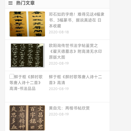
热门文章
邓石如的字绝！难得见这4幅隶
书、3幅篆书，据说真迹在 日
本收藏
2020-08-18
欧阳询传世书法字帖鉴赏之
《翟天德墓志》附高清无水印
原版大图
2020-08-19
鲜于枢《醉时歌等唐人诗十二
首》高清
2020-08-19
黄自元：两楷书帖欣赏
2020-08-19