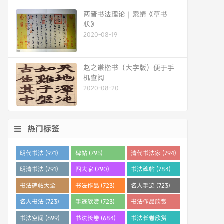
两晋书法理论｜索靖《草书
状》
2020-08-19
赵之谦楷书（大字版）便于手
机查阅
2020-08-20
热门标签
明代书法 (971)
碑帖 (795)
清代书法家 (794)
明清书法 (791)
四大家 (790)
书法碑帖 (784)
书法碑帖大全
书法作品 (723)
名人手迹 (723)
(784)
名人书法 (723)
手迹欣赏 (723)
书法作品欣赏
(710)
书法空间 (699)
书法长卷 (684)
书法长卷欣赏