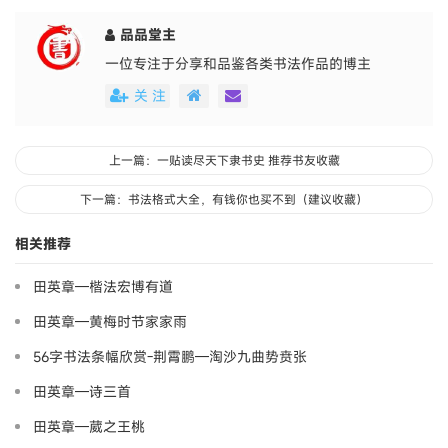
品品堂主
一位专注于分享和品鉴各类书法作品的博主
关 注
上一篇：一贴读尽天下隶书史 推荐书友收藏
下一篇：书法格式大全，有钱你也买不到（建议收藏）
相关推荐
田英章—楷法宏博有道
田英章—黄梅时节家家雨
56字书法条幅欣赏-荆霄鹏—淘沙九曲势贲张
田英章—诗三首
田英章—葳之王桃