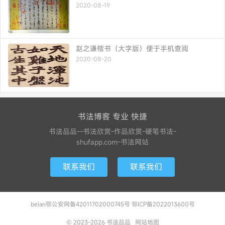
2020-08-19
赵之谦楷书（大字版）便于手机查阅
2020-08-20
书法博客 专业 快捷
书法品品--书法欣赏-作品欣赏-硬笔书法-
shufapp.com-书法网站
联系我们
联系我们
beian鄂公安网备42011702000745号 鄂ICP备2022013600号
© 2023-2026
书法品品
网站地图