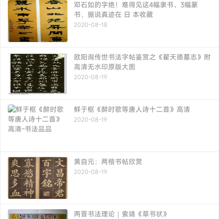
邓石如的字绝！难得见这4幅隶书、3幅篆
书，据说真迹在 日 本收藏
2020-08-18
欧阳询传世书法字帖鉴赏之《翟天德墓志》附
高清无水印原版大图
2020-08-19
鲜于枢《醉时歌等唐人诗十二首》高清
2020-08-19
黄自元：两楷书帖欣赏
2020-08-19
两晋书法理论｜索靖《草书状》