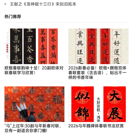
王献之《洛神赋十三行》宋刻旧拓本
热门推荐
欧楷春联韵味十足！20副欧体对
2026新春必备！欧楷+颜楷双体
联春联学习欣赏！
春联套装（含吉语），贴出不一
样的书香年味
“马”上过年:30副马年新春对联，
2026马年魏碑体春联书法欣赏
总有一副适合你家门楣!