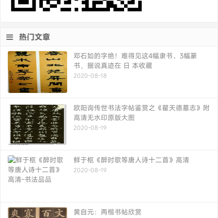
热门文章
邓石如的字绝！难得见这4幅隶书、3幅篆
书，据说真迹在 日 本收藏
2020-08-18
欧阳询传世书法字帖鉴赏之《翟天德墓志》附
高清无水印原版大图
2020-08-19
鲜于枢《醉时歌等唐人诗十二首》高清
2020-08-19
黄自元：两楷书帖欣赏