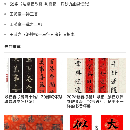
56字书法条幅欣赏-荆霄鹏—淘沙九曲势贲张
田英章—诗三首
田英章—葳之王桃
王献之《洛神赋十三行》宋刻旧拓本
热门推荐
欧楷春联韵味十足！20副欧体对
2026新春必备！欧楷+颜楷双体
联春联学习欣赏！
春联套装（含吉语），贴出不一
样的书香年味