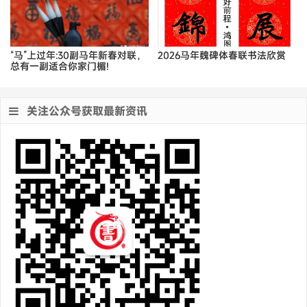
“马”上过年:30副马年新春对联，
2026马年魏碑体春联书法欣赏
总有一副适合你家门楣!
关注公众号获取最新资讯