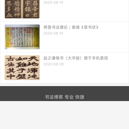
2020-08-19
两晋书法理论｜索靖《草书状》
2020-08-19
赵之谦楷书（大字版）便于手机查阅
2020-08-20
书法博客 专业 快捷
书法品品--书法欣赏-作品欣赏-硬笔书法-
shufapp.com-书法网站
联系我们
联系我们