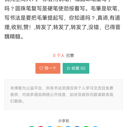
吗？圆珠笔复写是硬笔使劲按着写。毛筆是软笔，
写书法是要把毛筆提起写，你知道吗？,真谛,有道
理,收到,赞！,转发了,转发了,转发了,没错，已得晋
魏精髓。
0
个人
已赞
赞一个
收藏 (
0
)
本博客为公益平台，所有书法资源仅供个人学习交流且免费
提供，内容多源自网络公开信息，如涉及版权问题请联系我
们删除。
分享到