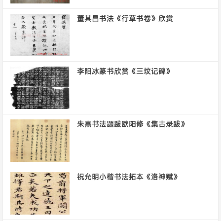
董其昌书法《行草书卷》欣赏
李阳冰篆书欣赏《三坟记碑》
朱熹书法题跋欧阳修《集古录跋》
祝允明小楷书法拓本《洛神赋》