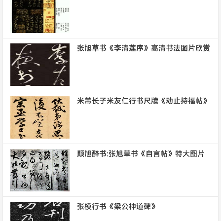
张旭草书《李清莲序》高清书法图片欣赏
米芾长子米友仁行书尺牍《动止持福帖》
颠旭醉书:张旭草书《自言帖》特大图片
张模行书《梁公神道碑》