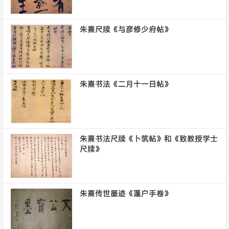
朱熹尺牍《与彦修少府帖》
朱熹书法《二月十一日帖》
朱熹书法尺牍《卜筑帖》和《致教授学士
尺牍》
朱熹传世墨迹《蓬户手卷》