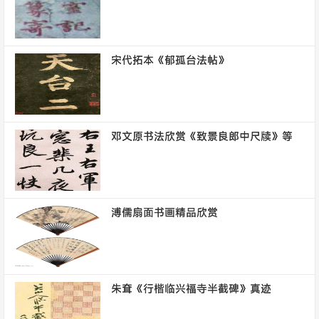
宋代拓本《郁孤台法帖》
邓文原书法欣赏《致景良郎中尺牍》等
溥儒扇面书画精品欣赏
朱耷《行楷临兴福寺半截碑》真迹