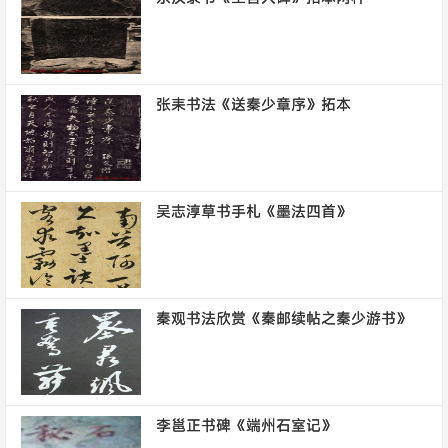
张耒书法《送秦少章序》拓本
吴志淳草书手札《墨法四首》
秦观书法欣赏《秦邮续帖之秦少游书》
李邕正书碑《端州石室记》