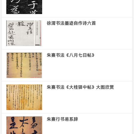
徐渭书法墨迹自作诗六首
朱熹书法《八月七日帖》
朱熹书法《大桂驿中帖》大图欣赏
朱熹行书易系辞