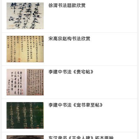
徐渭书法题款欣赏
宋高宗赵构书法欣赏
李建中书法《贵宅帖》
李建中书法《宠书聿至帖》
东汉隶书《王舍人碑》拓本两种