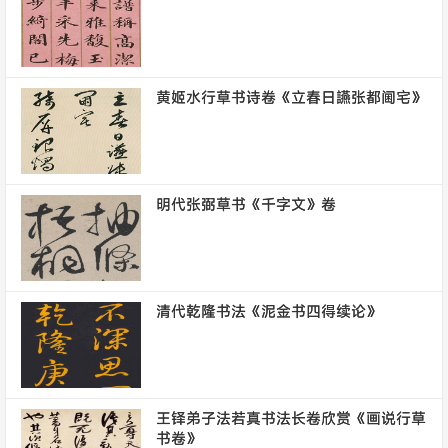
黄姬水行草书诗卷《立春日讌张都阃宅》
明代张弼草书《千字文》卷
清代乾隆书法《泥金书四得续论》
王铎弟子法若真书法长卷欣赏《画说行草
书卷》