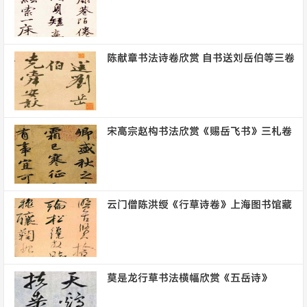
陈献章书法诗卷欣赏 自书送刘岳伯等三卷
宋高宗赵构书法欣赏《赐岳飞书》三札卷
云门僧陈洪绶《行草诗卷》上海图书馆藏
莫是龙行草书法横幅欣赏《五岳诗》