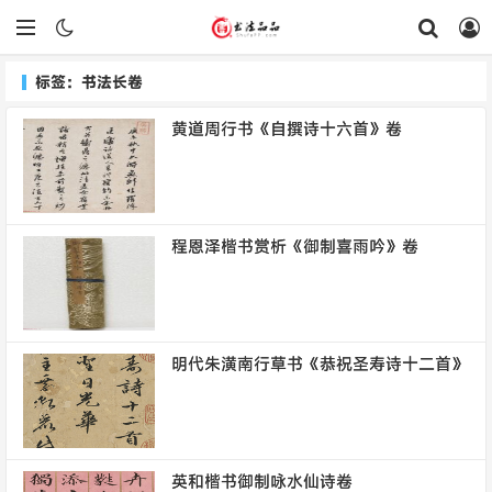
标签：书法长卷
黄道周行书《自撰诗十六首》卷
程恩泽楷书赏析《御制喜雨吟》卷
明代朱潢南行草书《恭祝圣寿诗十二首》
英和楷书御制咏水仙诗卷