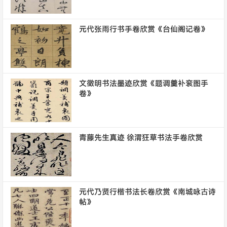
元代张雨行书手卷欣赏《台仙阁记卷》
文徵明书法墨迹欣赏《题调羹补衮图手
卷》
青藤先生真迹 徐渭狂草书法手卷欣赏
元代乃贤行楷书法长卷欣赏《南城咏古诗
帖》