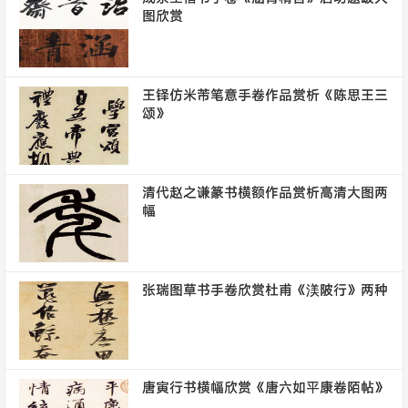
图欣赏
王铎仿米芾笔意手卷作品赏析《陈思王三
颂》
清代赵之谦篆书横额作品赏析高清大图两
幅
张瑞图草书手卷欣赏杜甫《渼陂行》两种
唐寅行书横幅欣赏《唐六如平康卷陌帖》