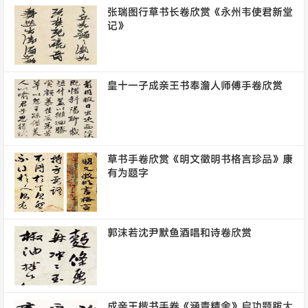
张瑞图行草书长卷欣赏《永州韦使君新堂
记》
皇十一子成亲王书奉澹人师傅手卷欣赏
草书手卷欣赏《明文徵明书格言珍品》康
有为题字
郭沫若沈尹默鱼酒唱和诗卷欣赏
成亲王楷书手卷《涵青精舍》启功题跋大