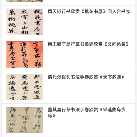
周天球行书欣赏《桃花书屋》四人合书卷
南宋魏了翁行草书墨迹欣赏《文向帖卷》
清代张裕钊书法手卷欣赏《录书多则》
董其昌行草书法手卷欣赏《采莲曲乌夜
啼》