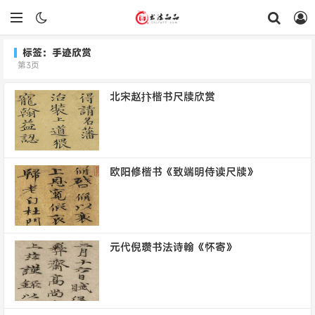
标签：手迹欣赏
第3页
北宋赵抃楷书尺牍欣赏
欧阳修楷书《致端明侍读尺牍》
元代倪瓒书法诗翰《怀寄》