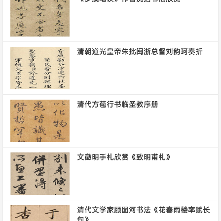
清朝道光皇帝朱批闽浙总督刘韵珂奏折
清代方苞行书临圣教序册
文徵明手札欣赏《致明甫札》
清代文学家顾图河书法《花春雨楼率赋长
句》