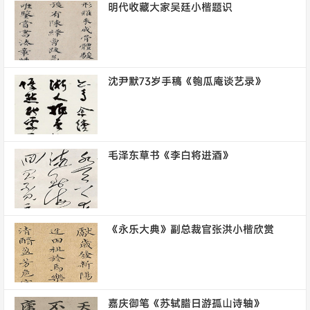
明代收藏大家吴廷小楷题识
沈尹默73岁手稿《匏瓜庵谈艺录》
毛泽东草书《李白将进酒》
《永乐大典》副总裁官张洪小楷欣赏
嘉庆御笔《苏轼腊日游孤山诗轴》