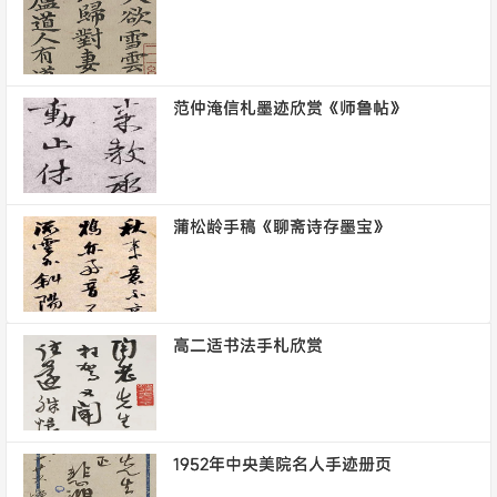
范仲淹信札墨迹欣赏《师鲁帖》
蒲松龄手稿《聊斋诗存墨宝》
高二适书法手札欣赏
1952年中央美院名人手迹册页