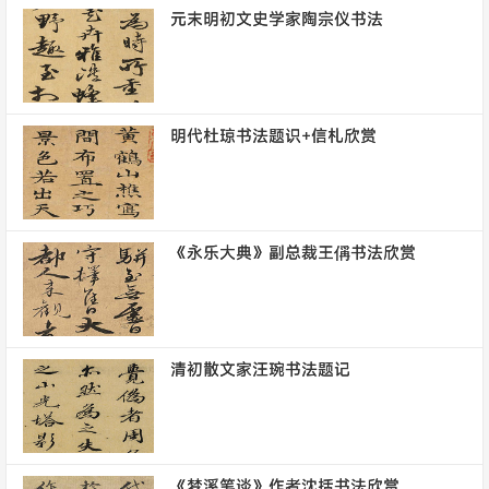
元末明初文史学家陶宗仪书法
明代杜琼书法题识+信札欣赏
《永乐大典》副总裁王偁书法欣赏
清初散文家汪琬书法题记
《梦溪笔谈》作者沈括书法欣赏