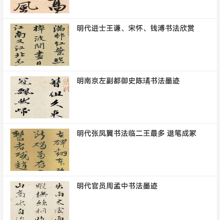
明代进士王谦、宋怀、钱溥书法欣赏
明南京左副都御史陈璚书法墨迹
明代张凤翼书法临二王最多 退笔成冢
明代官员周孟中书法墨迹