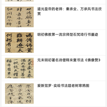
道光皇帝的老师：秦承业、万承风书法欣
赏
明初佛教第一流宗师楚石梵琦行书墨迹
元末明初著名诗僧释来复书法《佛像赞》
爱新觉罗·奕绘书法题老树寒鸦图