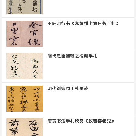
王阳明行书《寓赣州上海日翁手札》
明代忠臣遗翰之祝渊手札
明代刘宗周手札墨迹
唐寅书法手札欣赏《致若容老兄》