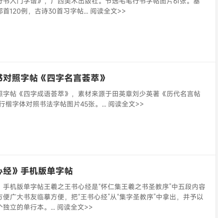
行书入门字谱》，广西美术出版社。节选毛笔行书字帖图片61张。基
120例，古诗30首习字帖... 阅读全文>>
书对照字帖《四字名言荟萃》
照字帖《四字成语荟萃》，素材来源于田英章刘少英著《历代名言帖
m辑行楷字体对照书法字帖图片45张。... 阅读全文>>
心经》手机版单字帖
》手机版单字帖王羲之王书心经是“怀仁集王羲之书圣教序”中五段内容
便广大书友临摹方便，把“王书心经”从“集字圣教序”中拿出，并予以
立的单行本。... 阅读全文>>