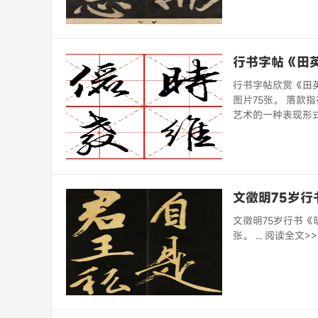
行书字帖《田
行书字帖欣赏《田
图片75张。 落
艺术的一种表现形式。
文徵明75岁
文徵明75岁行书《
张。 ... 阅读全文>>