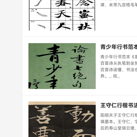
律，米芾九宫格毛笔字
青少年行书范
青少年行书范本《
百首诗从执笔到坐
百首诗读懂，书法
养。... 阅...
王守仁行楷书
阳明夫子王守仁行
填墨本。王守仁，字
后的寿山堂瑞云楼，