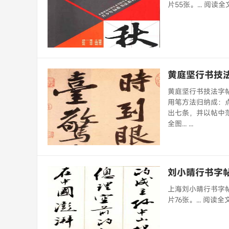
片55张。... 阅读全
黄庭坚行书技
黄庭坚行书技法字
用笔方法归纳成：
出七条，并以帖中
全图... ...
刘小晴行书字
上海刘小晴行书字
片76张。... 阅读全