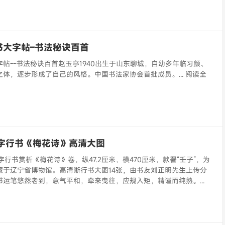
书大字帖–书法秘诀百首
帖--书法秘诀百首赵玉亭1940出生于山东聊城，自幼多年临习颜、
体，逐步形成了自己的风格。中国书法家协会首批成员。... 阅读全
大字行书《梅花诗》高清大图
字行书赏析《梅花诗》卷，纵47.2厘米，横470厘米，款署“壬子”，为
藏于辽宁省博物馆。高清晰行书大图14张，由书友刘正明先生上传分
运笔悠然老到，意气平和，牵来曳往，应规入矩，精谨而纯熟。...