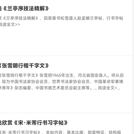
帖《兰亭序技法精解》
赏《兰亭序技法精解》，田英章书松雪道人赵孟頫兰亭帖，行书字帖
 阅读全文>>
《张雪明行楷千字文》
《张雪明行楷千字文》张雪明1965年出生，河北省固安县人。师从启
。现为中国书法家协会会员、世界书法家协会会员、中国革命军事博
青年》杂志编委、中国书画艺术委员会副主席等。... 阅读全文>...
帖欣赏《宋·米芾行书习字帖》
《宋·米芾行书习字帖》，本帖内容：基本比画；部首特征；结构规