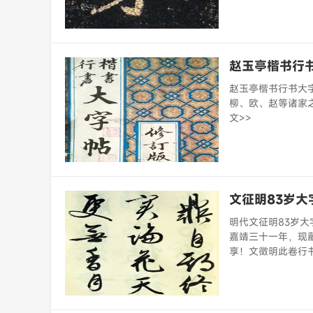
赵玉亭楷书行
赵玉亭楷书行书大字
柳、欧、赵等诸家之
文>>
文征明83岁
明代文征明83岁大
嘉靖三十一年，现
享！文徵明此卷行书