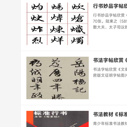
行书妙品字帖
行书妙品字帖欣赏
70张。陆柬之（5
散大夫、太子司议郎
书法字帖欣赏
书法字帖欣赏《文徵
房版文征明字帖图片1
书法教材《标
青少年标准书法教