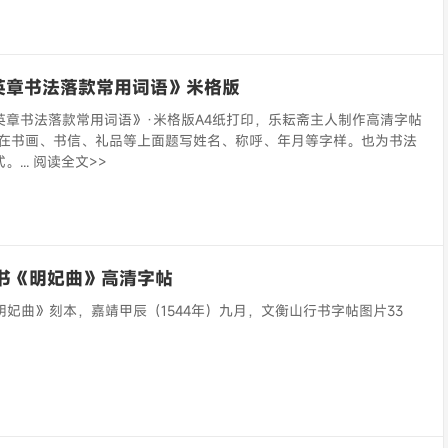
英章书法落款常用词语》米格版
英章书法落款常用词语》·米格版A4纸打印，乐耘斋主人制作高清字帖
款指在书画、书信、礼品等上面题写姓名、称呼、年月等字样。也为书法
... 阅读全文>>
行书《明妃曲》高清字帖
明妃曲》刻本，嘉靖甲辰（1544年）九月，文衡山行书字帖图片33