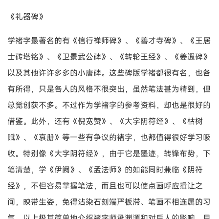
《礼器碑》
学褚字最著名的有《信行禅师碑》、《善才寺碑》、《王居
士砖塔铭》、《卫景武公碑》、《转轮王经》、《姜遐碑》
以及其他许许多多的小唐碑。这些碑版学褚都很有名，也各
有所得，只是各人的风格不很突出，虽然笔法甚为精到，但
总觉创获不多。不过作为学褚字的参考资料，却也是很好的
借鉴。此外，还有《倪宽赞》、《大字阴符经》、《枯树
赋》、《哀册》等一些有争议的褚字，也都值得很好学习吸
收。特别像《大字阴符经》，由于它是墨迹，转锋布势，下
笔清楚，学《伊阙》、《孟法师》的如能同时兼临《阴符
经》，不但容易掌握笔法，而且也可以使点画呼应揖让之
间，映带生姿，免得沾染石刻端严板滞、笔画不相连属的习
气。以上极其简单地介绍褚字师承渊源和对后人的影响，目