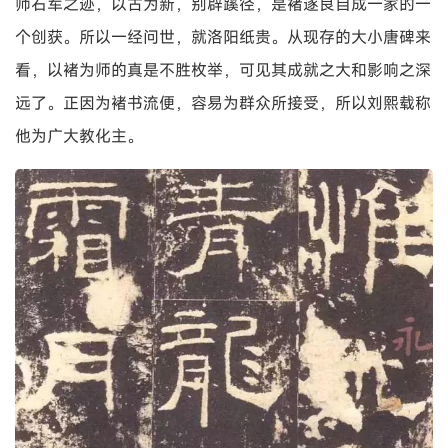
师右军之迹，以古为新，别辟蹊径，是褚遂良自成一家的一
个创获。所以一经问世，就洛阳纸贵。从现存的大小唐碑来
看，以褚为师的真是不胜枚举，可见其成就之大和影响之深
远了。正因为褚书流便，容易为群众所接受，所以刘熙载称
他为广大教化主。