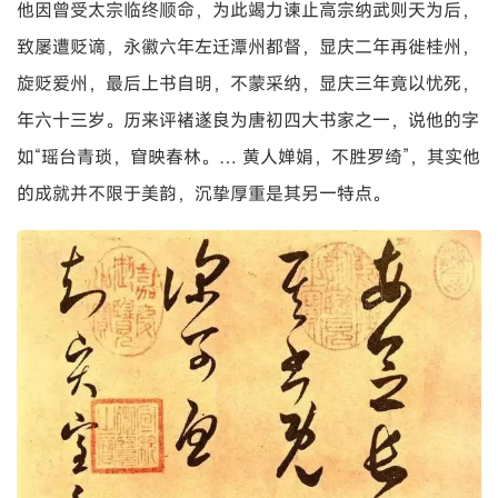
他因曾受太宗临终顺命，为此竭力谏止高宗纳武则天为后，
致屡遭贬谪，永徽六年左迁潭州都督，显庆二年再徙桂州，
旋贬爱州，最后上书自明，不蒙采纳，显庆三年竟以忧死，
年六十三岁。历来评褚遂良为唐初四大书家之一，说他的字
如“瑶台青琐，窅映春林。… 黄人婵娟，不胜罗绮”，其实他
的成就并不限于美韵，沉挚厚重是其另一特点。