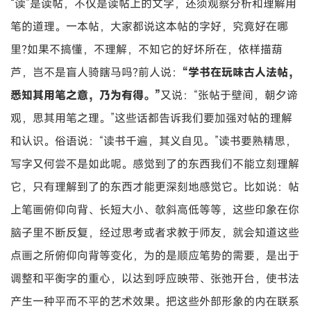
“读”是读帖，不仅是读帖上的文字，还须观察分析和理解用
笔的道理。一本帖，大家都说这本帖的字好，究竟好在哪
里?如果不搞懂，不理解，不知它的好坏所在，依样描葫
芦，岂不是盲人骑瞎马吗?前人说：
“学书在玩味古人法帖，
悉知其用笔之意，乃为有得。”
又说：“张帖于壁间，朝夕谛
观，思其用笔之理。”这些话都告诉我们要加强对帖的理解
和认识。俗语说：“读书千遍，其义自见。”读书要熟精思，
写字又何尝不是如此呢。感觉到了的东西我们不能立刻理解
它，只有理解到了的东西才能更深刻地感觉它。比如说：帖
上笔画俯仰向背、长短大小、欹斜高低等等，这些印象在你
脑子里不断反复，经过思考或者求教于师友，就会知道这些
点画之所俯仰向背等变化，为的是顺应笔势的需要，是出于
调整和平衡字的重心，以达到呼应映带、张弛开台，使书法
产生一种平而不平的艺术效果。把这些外部形象的内在联系