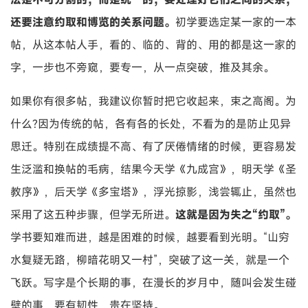
还要注意约取和博览的关系问题。
初学要选定某一家的一本
帖，从这本帖人手，看的、临的、背的、用的都是这一家的
字，一步也不旁窥，要专一，从一点突破，推及其余。
如果你有很多帖，我建议你暂时把它收起来，束之高阁。为
什么?因为传统的帖，各有各的长处，不看为的是防止见异
思迁。特别在成绩提不高、有了厌倦情绪的时候，更容易发
生泛滥和换帖的毛病，结果今天学《九成宫》，明天学《圣
教序》，后天学《多宝塔》，浮光掠影，浅尝辄止，虽然也
采用了这五种步骤，但学无所进。
这就是因为失之“约取”。
学书要知难而进，越是困难的时候，越要看到光明。“山穷
水复疑无路，柳暗花明又一村”，突破了这一关，就是一个
飞跃。写字是个长期的事，在漫长的岁月中，随叫会发生碰
壁的事，要有韧性，贵在坚持。