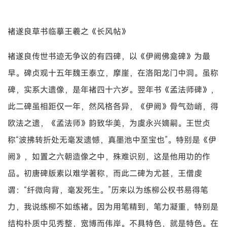
褚遂良草书临摹王羲之《长风帖》
褚遂良传世书迹无争议的有四碑，以《伊阙佛龛碑》为最
早。碑贞观十五年魏王泰立，摩崖，在洛阳龙门中洞。虽称
碑，实系大遗像，是年褚四十六岁。翌年书《孟法师碑》，
此二碑虽相距仅一年，然风格各异，《伊阙》骨气劲峭，得
欧法之遗，《孟法师》韵致华美，为虞永兴嫡嗣。王世贞
称“波拂转折处无毫发遗憾，真墨池中至宝也”。特别是《伊
阙》，如置之六朝造像之中，殊难识别，这是他用功的作
品。初唐碑版素以难学著称，而此二碑为尤甚，王僧虔
谓：“纤微向背，毫发死生。”历来以为练柳公权书易得笔
力，我说练柳不如练褚。因为用笔精到，笔力凝重，特别是
结构朴质中见秀整，宽博而伟岸。不具特色，就是特色。在