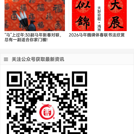
“马”上过年:30副马年新春对联，
2026马年魏碑体春联书法欣赏
总有一副适合你家门楣!
关注公众号获取最新资讯