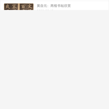
黄自元：两楷书帖欣赏
2020-08-19
两晋书法理论｜索靖《草书状》
2020-08-19
赵之谦楷书（大字版）便于手机查阅
2020-08-20
书法博客 专业 快捷
书法品品--书法欣赏-作品欣赏-硬笔书法-
shufapp.com-书法网站