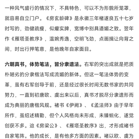
一种风气盛行的情况下，不具特色，可以不为形貌所笼罩，
就容易自立门户。《房玄龄碑》是永徽三年楮遂良五十七岁
时写的，劲健疏瘦，似癯实脾，宽博中别具遒媚之致。翌年
作《雁塔圣教序》，温婉秀逸，空明飞劲，点画揖让向背之
间，时出行押笔意，是他晚年自家面目。
六朝真书，体势笔法，皆分隶遗法。
右军的突出成就是把质
朴陋劣的分隶楷法写成流媚的新体。但这一笔法体势的变
革，虽有右军创导于前，还是经过很长时间无数书家的共同
努力，一直到初唐欧、虞出来以后，真书才脱尽分隶遗形而
成为典丽的唐楷风规。褚书《伊阙》、《孟法师》由于早年
所作，虽绍述精勤，但个人风格尚未形成，未臻蜕化，遂觉
创获不多。迨《房梁公》、《雁塔圣教序》出，才形成褚书
自家笔阵。他的成长，是有他多方面的因素。褚以欧、虞为