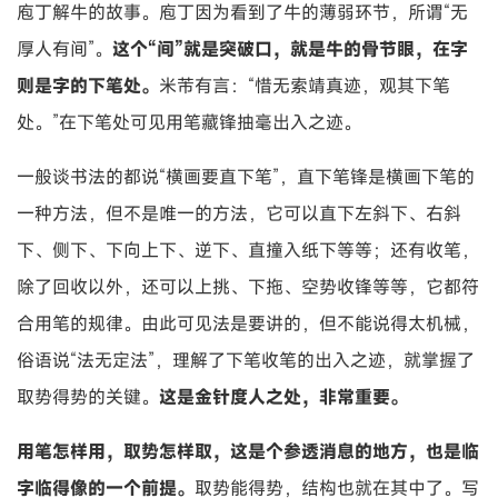
庖丁解牛的故事。庖丁因为看到了牛的薄弱环节，所谓“无
厚人有间”。
这个“间”就是突破口，就是牛的骨节眼，在字
则是字的下笔处。
米芾有言：“惜无索靖真迹，观其下笔
处。”在下笔处可见用笔藏锋抽毫出入之迹。
一般谈书法的都说“横画要直下笔”，直下笔锋是横画下笔的
一种方法，但不是唯一的方法，它可以直下左斜下、右斜
下、侧下、下向上下、逆下、直撞入纸下等等；还有收笔，
除了回收以外，还可以上挑、下拖、空势收锋等等，它都符
合用笔的规律。由此可见法是要讲的，但不能说得太机械，
俗语说“法无定法”，理解了下笔收笔的出入之迹，就掌握了
取势得势的关键。
这是金针度人之处，非常重要。
用笔怎样用，取势怎样取，这是个参透消息的地方，也是临
字临得像的一个前提。
取势能得势，结构也就在其中了。写