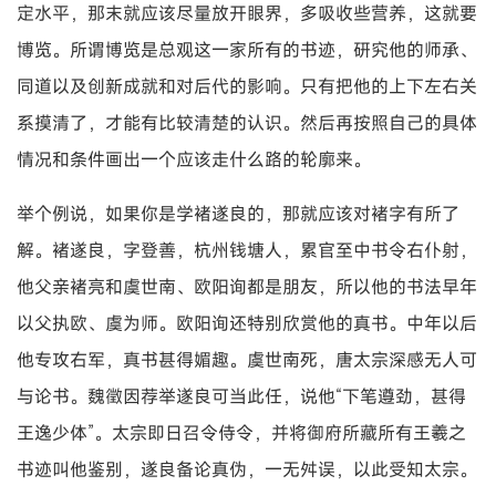
定水平，那末就应该尽量放开眼界，多吸收些营养，这就要
博览。所谓博览是总观这一家所有的书迹，研究他的师承、
同道以及创新成就和对后代的影响。只有把他的上下左右关
系摸清了，才能有比较清楚的认识。然后再按照自己的具体
情况和条件画出一个应该走什么路的轮廓来。
举个例说，如果你是学褚遂良的，那就应该对褚字有所了
解。褚遂良，字登善，杭州钱塘人，累官至中书令右仆射，
他父亲褚亮和虞世南、欧阳询都是朋友，所以他的书法早年
以父执欧、虞为师。欧阳询还特别欣赏他的真书。中年以后
他专攻右军，真书甚得媚趣。虞世南死，唐太宗深感无人可
与论书。魏徵因荐举遂良可当此任，说他“下笔遵劲，甚得
王逸少体”。太宗即日召令侍令，并将御府所藏所有王羲之
书迹叫他鉴别，遂良备论真伪，一无舛误，以此受知太宗。