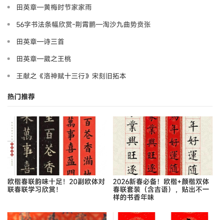
田英章—黄梅时节家家雨
56字书法条幅欣赏-荆霄鹏—淘沙九曲势贲张
田英章—诗三首
田英章—葳之王桃
王献之《洛神赋十三行》宋刻旧拓本
热门推荐
欧楷春联韵味十足！20副欧体对
2026新春必备！欧楷+颜楷双体
联春联学习欣赏！
春联套装（含吉语），贴出不一
样的书香年味