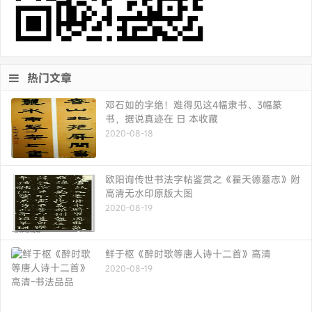
热门文章
邓石如的字绝！难得见这4幅隶书、3幅篆
书，据说真迹在 日 本收藏
2020-08-18
欧阳询传世书法字帖鉴赏之《翟天德墓志》附
高清无水印原版大图
2020-08-19
鲜于枢《醉时歌等唐人诗十二首》高清
2020-08-19