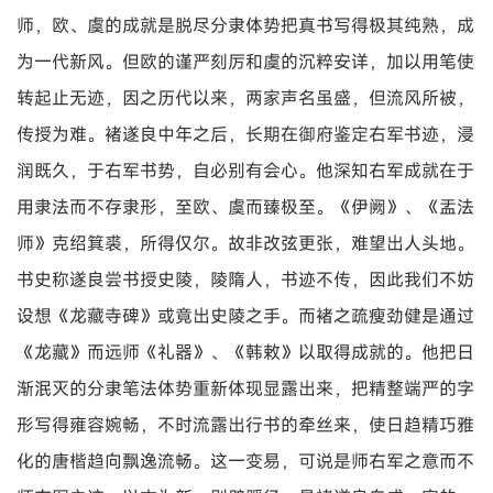
师，欧、虞的成就是脱尽分隶体势把真书写得极其纯熟，成
为一代新风。但欧的谨严刻厉和虞的沉粹安详，加以用笔使
转起止无迹，因之历代以来，两家声名虽盛，但流风所被，
传授为难。褚遂良中年之后，长期在御府鉴定右军书迹，浸
润既久，于右军书势，自必别有会心。他深知右军成就在于
用隶法而不存隶形，至欧、虞而臻极至。《伊阙》、《盂法
师》克绍箕裘，所得仅尔。故非改弦更张，难望出人头地。
书史称遂良尝书授史陵，陵隋人，书迹不传，因此我们不妨
设想《龙藏寺碑》或竟出史陵之手。而褚之疏瘦劲健是通过
《龙藏》而远师《礼器》、《韩敕》以取得成就的。他把日
渐泯灭的分隶笔法体势重新体现显露出来，把精整端严的字
形写得雍容婉畅，不时流露出行书的牵丝来，使日趋精巧雅
化的唐楷趋向飘逸流畅。这一变易，可说是师右军之意而不