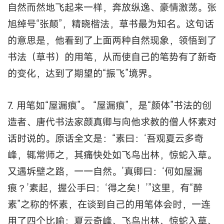
自然而然地飞起来一样，奔放纵逸、豪情激荡。张
旭绰号“张颠”，精晓楷法，草书最为知名。这句话
的意思是，他看到了上面两种自然现象，领悟到了
书法（草书）的用笔，从而使自己的笔势有了新奇
的变化，达到了期望的“振飞”境界。
7. 用笔如“屋漏痕”。 “屋漏痕”，是“颜体”书法的创
造者、唐代书法家颜真卿与向他求教的僧人怀素对
话时说的。原话全文是：“素曰：‘吾观夏云多奇
峰，辄常师之，其痛快处如飞鸟出林，惊蛇入草。
又遇坼壁之路，一一自然。’真卿曰：‘何如屋漏
痕？’素起，握公手曰：‘得之矣！’”这里，有“醉
素”之称的怀素，在谈到自己的用笔体会时，一连
用了四个比喻：夏云奇峰、飞鸟出林、惊蛇入草、