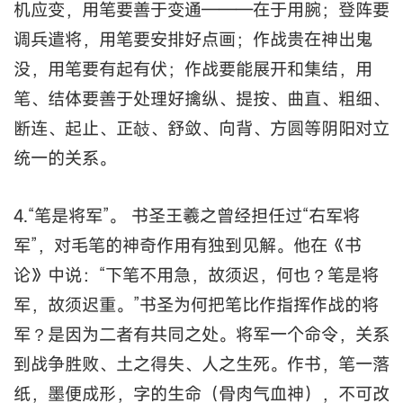
机应变，用笔要善于变通———在于用腕；登阵要
调兵遣将，用笔要安排好点画；作战贵在神出鬼
没，用笔要有起有伏；作战要能展开和集结，用
笔、结体要善于处理好擒纵、提按、曲直、粗细、
断连、起止、正攲、舒敛、向背、方圆等阴阳对立
统一的关系。
4.“笔是将军”。 书圣王羲之曾经担任过“右军将
军”，对毛笔的神奇作用有独到见解。他在《书
论》中说：“下笔不用急，故须迟，何也？笔是将
军，故须迟重。”书圣为何把笔比作指挥作战的将
军？是因为二者有共同之处。将军一个命令，关系
到战争胜败、土之得失、人之生死。作书，笔一落
纸，墨便成形，字的生命（骨肉气血神），不可改