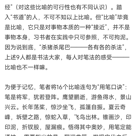
经”（对这些比喻的可行性也有不同认识）。踏
入“书道”的人，不可不知以上比喻。但“比喻”毕竟
是比喻，它只是对事物本质的一种“接近”，并不是
事物本身，习书者在实践中只可参照，不可拘泥。
因为说到底，“杀猪杀尾巴———各有各的杀法”，
上述9人都是书法大家，每人对笔法的感受———
比喻也不一样嘛。
为便于记忆，笔者将16个比喻连句为“用笔口诀”：
笔是将军，犹若登阵。鹰望鹏逝，游鱼得水，景山
兴云。长年荡桨，惊沙坐飞，孤篷自振。夏云奇
峰，坼壁之路，惊蛇入草，飞鸟出林。锥画沙，印
印泥，折钗股，屋漏痕。悟得其中奥妙，用笔定能