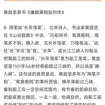
黄庭坚草书《廉颇蔺相如列传》
8. 用笔如“长年荡桨”。 北宋诗人、书法家黄庭坚
在《山谷题跋》中说：“元佑间书，笔意痴钝，用
笔多不到。晚入峡，见长年荡桨，乃悟笔法。”此
处“长”字念“涨”音。“长年”，是长江三峡人对船头
把篙船工的称呼。“长年荡桨”意为船工荡桨。黄庭
坚是1101年56岁时乘船路过三峡的，所以说是“晚
入峡”。这句话的意思是说，黄庭坚多年为“用笔不
到”、“笔意痴钝”的事所苦恼，晚年乘船过三峡，
看到船工在一定空间范围内，有节奏的前俯后仰，
把船桨推出挽回，一去一返，协调自然。由船工摇
桨自然“到位”的动作，黄庭坚悟到了用笔如何自