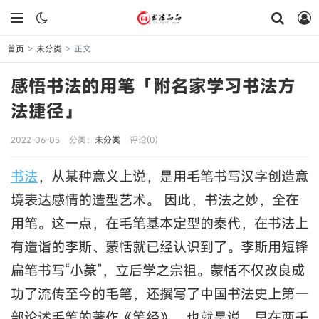
首页
未分类
正文
>
>
感悟书法的用笔「附名家学习书法方
法捷径」
2022-06-05
分类：
未分类
评论(0)
书法
，从某种意义上说，是用毛笔书写汉字创造意
境表达感情的造型艺术。 因此，书法之妙，全在
用笔。这一点，在毛笔基本定型的秦代，在书法上
有造诣的李斯、蒙恬就已经认识到了。李斯用短锋
扁笔书写“小篆”，立后学之宗祖。蒙恬不仅改良成
功了流传至今的毛笔，还撰写了中国书法史上第一
部论述毛笔的著作《笔经》。也就是说，早在两千