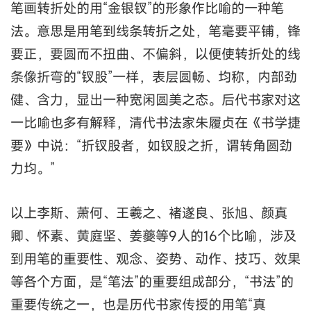
笔画转折处的用“金银钗”的形象作比喻的一种笔
法。意思是用笔到线条转折之处，笔毫要平铺，锋
要正，要圆而不扭曲、不偏斜，以便使转折处的线
条像折弯的“钗股”一样，表层圆畅、均称，内部劲
健、含力，显出一种宽闲圆美之态。后代书家对这
一比喻也多有解释，清代书法家朱履贞在《书学捷
要》中说：“折钗股者，如钗股之折，谓转角圆劲
力均。”
以上李斯、萧何、王羲之、褚遂良、张旭、颜真
卿、怀素、黄庭坚、姜夔等9人的16个比喻，涉及
到用笔的重要性、观念、姿势、动作、技巧、效果
等各个方面，是“笔法”的重要组成部分，“书法”的
重要传统之一，也是历代书家传授的用笔“真