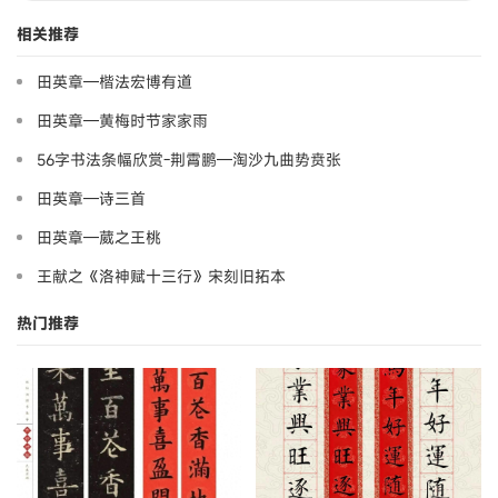
相关推荐
田英章—楷法宏博有道
田英章—黄梅时节家家雨
56字书法条幅欣赏-荆霄鹏—淘沙九曲势贲张
田英章—诗三首
田英章—葳之王桃
王献之《洛神赋十三行》宋刻旧拓本
热门推荐