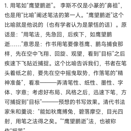
1. 用笔如“鹰望鹏逝”。 李斯不仅是小篆的“鼻祖”，
也是用“比喻”阐述笔法的第一人。“鹰望鹏逝”这个
比喻就是他说的（也有学者认为是蒙恬的话）。原
话是：“用笔法，先急回，后疾下，如鹰望鹏
逝……”意思是：作书用笔要像苍鹰、鹏鸟捕食那
样，先在空中飞翔、回旋、观望，看到“目标”之后
疾速下飞贴近捕捉。这个比喻告诉我们，书者在笔
头着纸之前，要先在空中摇曳取势，作落笔的“精
神准备”，看准———弄清笔性、纸性、墨性、字
体、字意；考虑好布局、风格之后，迅速下笔，方
可捕捉到“目标”———预想的书写效果。清代书法
家朱和羹说：“能如秋鹰搏兔，碧落摩空，目光四
射，用笔之法得之矣。”“鹰望鹏逝”法，也被称
作“摇笔”。