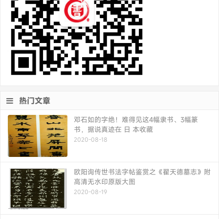
热门文章
邓石如的字绝！难得见这4幅隶书、3幅篆
书，据说真迹在 日 本收藏
2020-08-18
欧阳询传世书法字帖鉴赏之《翟天德墓志》附
高清无水印原版大图
2020-08-19