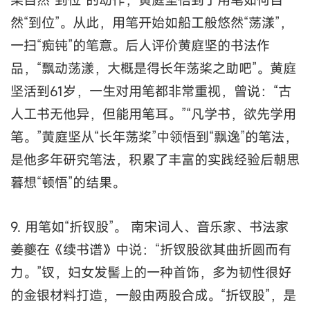
然“到位”。从此，用笔开始如船工般悠然“荡漾”，
一扫“痴钝”的笔意。后人评价黄庭坚的书法作
品，“飘动荡漾，大概是得长年荡桨之助吧”。黄庭
坚活到61岁，一生对用笔都非常重视，曾说：“古
人工书无他异，但能用笔耳。”“凡学书，欲先学用
笔。”黄庭坚从“长年荡桨”中领悟到“飘逸”的笔法，
是他多年研究笔法，积累了丰富的实践经验后朝思
暮想“顿悟”的结果。
9. 用笔如“折钗股”。 南宋词人、音乐家、书法家
姜夔在《续书谱》中说：“折钗股欲其曲折圆而有
力。”钗，妇女发髻上的一种首饰，多为韧性很好
的金银材料打造，一般由两股合成。“折钗股”，是