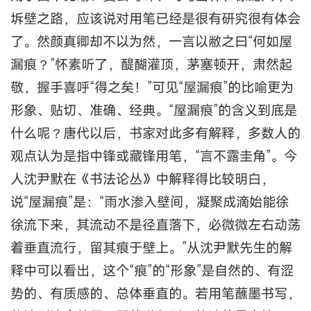
坼壁之路，应该说对用笔已经是很有研究很有体会
了。然颜真卿却不以为然，一言以敝之曰“何如屋
漏痕？”怀素听了，醍醐灌顶，茅塞顿开，肃然起
敬，握手喜呼“得之矣！”可见“屋漏痕”的比喻更为
形象、贴切、准确、经典。“屋漏痕”的含义到底是
什么呢？唐代以后，书家对此多有解释，多数人的
观点认为是指中锋或藏锋用笔，“言不露圭角”。今
人沈尹默在《书法论丛》中解释得比较明白，
说“屋漏痕”是：“雨水渗入壁间，凝聚成滴始能徐
徐流下来，其流动不是径直落下，必微微左右动荡
着垂直流行，留其痕于壁上。”从沈尹默先生的解
释中可以看出，这个“痕”的“形象”是自然的、有涩
势的、有质感的、总体垂直的。若用笔蘸墨书写，