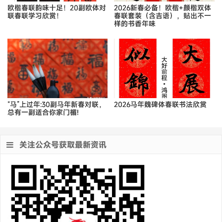
欧楷春联韵味十足！20副欧体对
2026新春必备！欧楷+颜楷双体
联春联学习欣赏！
春联套装（含吉语），贴出不一
样的书香年味
“马”上过年:30副马年新春对联，
2026马年魏碑体春联书法欣赏
总有一副适合你家门楣!
关注公众号获取最新资讯