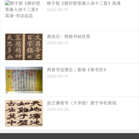
鲜于枢《醉时歌等唐人诗十二首》高清
2020-08-19
黄自元：两楷书帖欣赏
2020-08-19
两晋书法理论｜索靖《草书状》
2020-08-19
赵之谦楷书（大字版）便于手机查阅
2020-08-20