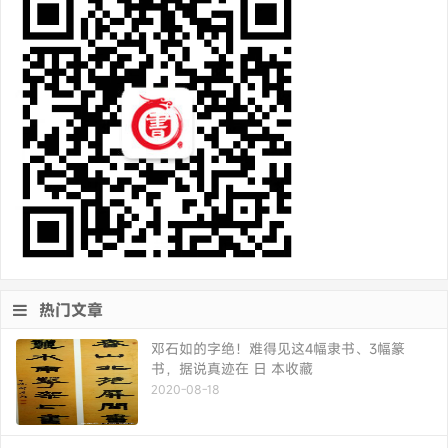
热门文章
邓石如的字绝！难得见这4幅隶书、3幅篆
书，据说真迹在 日 本收藏
2020-08-18