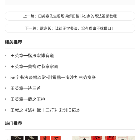
上一篇：田英章先生现场讲解田楷书右点的写法视频教程
下一篇：致家长：让孩子学书法，没有理由不找借口！
相关推荐
田英章—楷法宏博有道
田英章—黄梅时节家家雨
56字书法条幅欣赏-荆霄鹏—淘沙九曲势贲张
田英章—诗三首
田英章—葳之王桃
王献之《洛神赋十三行》宋刻旧拓本
热门推荐