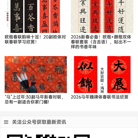
欧楷春联韵味十足！20副欧体对
2026新春必备！欧楷+颜楷双体
联春联学习欣赏！
春联套装（含吉语），贴出不一
样的书香年味
“马”上过年:30副马年新春对联，
2026马年魏碑体春联书法欣赏
总有一副适合你家门楣!
关注公众号获取最新资讯