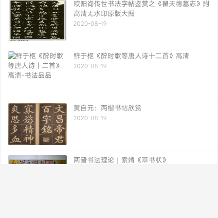
欧阳询传世书法字帖鉴赏之《翟天德墓志》附
高清无水印原版大图
2020-08-19
鲜于枢《醉时歌等唐人诗十二首》高清
2020-08-19
黄自元：两楷书帖欣赏
2020-08-19
两晋书法理论｜索靖《草书状》
2020-08-19
赵之谦楷书（大字版）便于手机查阅