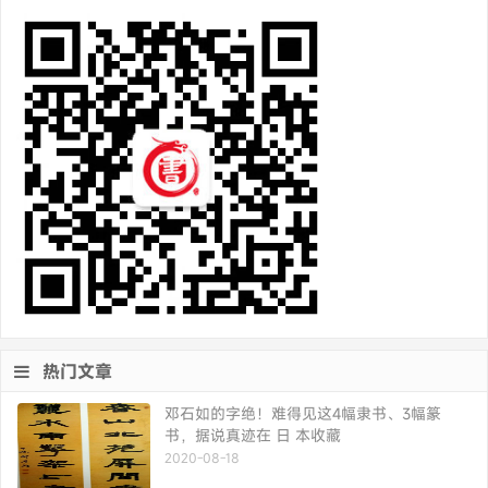
热门文章
邓石如的字绝！难得见这4幅隶书、3幅篆
书，据说真迹在 日 本收藏
2020-08-18