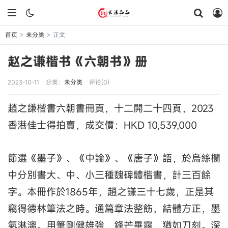
首页
未分类
正文
>
>
赵之谦楷书《六朝书》册
2023-10-11
分类：
未分类
评论(0)
趙之謙楷書六朝書冊頁，十二開二十四頁，2023
香港佳士得拍賣，成交價：HKD 10,539,000
節選《墨子》、《中論》、《唐子》語，於烏絲欄
中分別書大、中、小三種魏碑體楷書，計三百餘
字。本冊作於1865年，趙之謙三十七歲，正是其
竊得德林筆法之時。通篇章法整飭，結體方正，墨
氣淋漓。用筆剛健雄強，鋒芒畢露，猶如刀刻。深