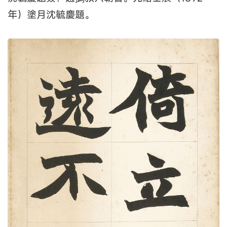
年）塗月沈毓慶題。