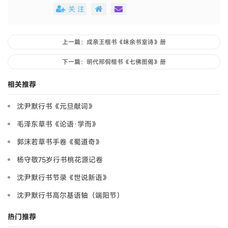
关 注
上一篇：成亲王楷书《味余书室诗》册
下一篇：明代邢侗楷书《七佛图偈》册
相关推荐
沈尹默行书《元旦献词》
毛泽东草书《论语·学而》
郭沫若草书手卷《蜀道奇》
杨守敬75岁行书桃花源记卷
沈尹默行书节录《世说新语》
沈尹默行书高尔基语轴（端阳节）
热门推荐