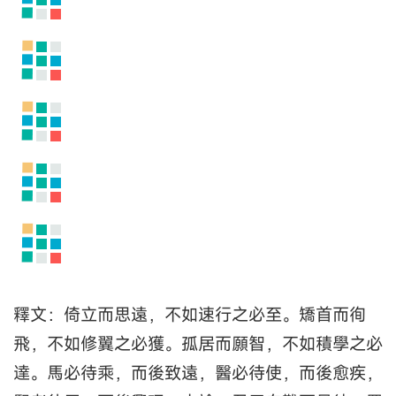
釋文：倚立而思遠，不如速行之必至。矯首而徇
飛，不如修翼之必獲。孤居而願智，不如積學之必
達。馬必待乘，而後致遠，醫必待使，而後愈疾，