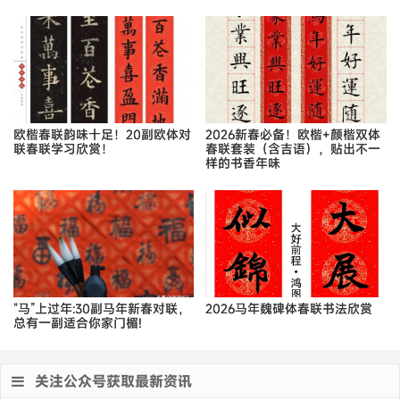
欧楷春联韵味十足！20副欧体对
2026新春必备！欧楷+颜楷双体
联春联学习欣赏！
春联套装（含吉语），贴出不一
样的书香年味
“马”上过年:30副马年新春对联，
2026马年魏碑体春联书法欣赏
总有一副适合你家门楣!
关注公众号获取最新资讯