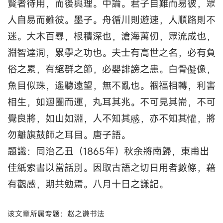
賢者待用，而後興理。中論。君子自難而易彼，眾
人自易而難彼。墨子。舟循川則遊速，人順路則不
迷。大木百尋，根積深也，滄海萬仞，眾流成也，
淵智達洞，累學之功也。夫士有高世之名，必有負
俗之累，有絕群之節，必嬰誹謗之患。白骨儗像，
魚目似珠，遙聽遠望，無不亂也。祻福相轉，利害
相生，如迴圈而運，丸耳其兆。不可見其耑，不可
覺良將，如山如淵，人不知其慼，亦不知其懽，將
勿離旗鼓師之耳目。唐子語。
題識：同治乙丑（1865年）秋余將南歸，東甫出
佳紙索書以當話別。因取古語之切日用者數條，藉
有觀感，期共勉焉。八月十日之謙記。
该文章所属专题：赵之谦书法