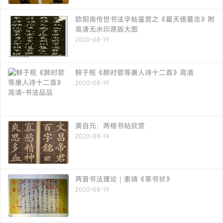
欧阳询传世书法字帖鉴赏之《翟天德墓志》附
高清无水印原版大图
2020-08-19
鲜于枢《醉时歌等唐人诗十二首》高清
2020-08-19
黄自元：两楷书帖欣赏
2020-08-19
两晋书法理论｜索靖《草书状》
2020-08-19