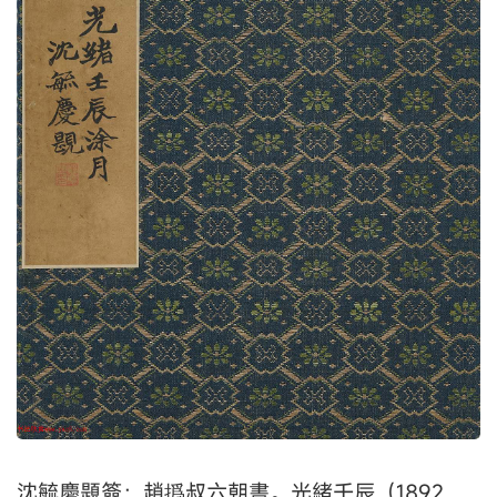
沈毓慶題簽：趙撝叔六朝書。光緒壬辰（1892