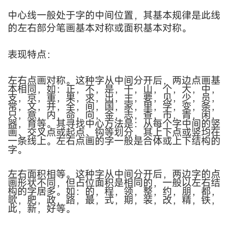
中心线一般处于字的中间位置，其基本规律是此线
的左右部分笔画基本对称或面积基本对称。
表现特点：
左右点画对称。这种字从中间分开后，两边点画基
本相同，如：正，不，是，干，山，个，大，中，
支，京，重，果，求，出，主，要，见，少，员，
常，文，并，全，间，国，家，里，学，变，条，
只，意，内，命，向，金，志，查，市，青，闲，
器，育等。其寻找中心方法是：从每个字中间的竖
画、交叉点或起点、钩等划分，其上下点或竖均在
一条线上。左右点画的字一般是合体或上下结构的
字。
左右面积相等。这种字从中间分开后，两边字的点
画形状不同，但占位面积是相同的，一般以左右结
构的字居多。如：的，程，领，整，约，朋，都，
歌，肥，政，路，最，式，期，装，改，精，铁，
此，新，好等。