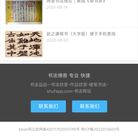
两晋书法理论｜索靖《草书状》
2020-08-19
赵之谦楷书（大字版）便于手机查阅
2020-08-20
书法博客 专业 快捷
书法品品--书法欣赏-作品欣赏-硬笔书法-
shufapp.com-书法网站
联系我们
联系我们
beian鄂公安网备42011702000745号 鄂ICP备2022013600号