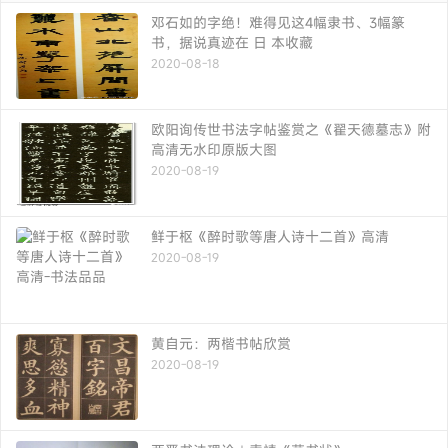
邓石如的字绝！难得见这4幅隶书、3幅篆
书，据说真迹在 日 本收藏
2020-08-18
欧阳询传世书法字帖鉴赏之《翟天德墓志》附
高清无水印原版大图
2020-08-19
鲜于枢《醉时歌等唐人诗十二首》高清
2020-08-19
黄自元：两楷书帖欣赏
2020-08-19