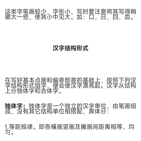
这类字笔画较少，字形小，写时要注意将其写得稍
徽大一些，使其小中见大。如：口，日，四，血。
汉字结构形式
在写好基本点画和偏旁部首的基础上，按照下列汉
字结构形式组字，便会使汉字漂亮起。汉字从结构
上分独体字和合体字。
独体字：
独体字是一个独立的汉字单位，由笔画组
成，没有其它结构单位相搭配，具体分：
1.等距规律。
即各橫画竖画及撇画间距离相等，均
匀。