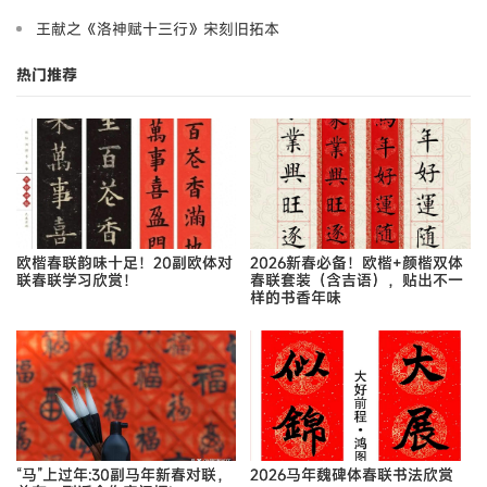
王献之《洛神赋十三行》宋刻旧拓本
热门推荐
欧楷春联韵味十足！20副欧体对
2026新春必备！欧楷+颜楷双体
联春联学习欣赏！
春联套装（含吉语），贴出不一
样的书香年味
“马”上过年:30副马年新春对联，
2026马年魏碑体春联书法欣赏