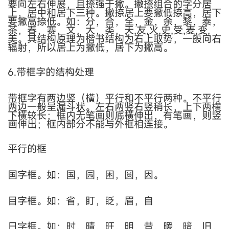
要向左右伸展，且捺强于撇。撇捺组合的字分居
上，居中和居下三种。撇捺居上要撇低捺高，居下
要撇高捺低。如：分，合，全，金，余，黎，泰，
茶，春，赛，文，大，类，天
,
友
,
火
,
史
,
受
,
麦
,
变
,
美。其结构原理为楷书结构为右上取势，一般向右
辐射，所以居上为撇低，居下为撇高。
6.带框字的结构处理
带框字有两边竖（橫）平行和不平行两种。不平行
两边一般呈漏斗状。左右两竖右竖稍长，上下两横
下橫较长；框内无笔画则底橫伸出，有笔画，则竖
画伸出；框内部分不能与外框相连接。
平行的框
国字框。如：国，园，困，圆，因。
目字框。如：省，盯，眨，眉，自
日字框。如：时，晴，旺，明，昔，暖，暗，旧，