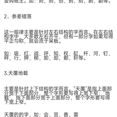
竖钩做主。如：则，则，创，到，刻，剧，副等。
2、参差错落
这一规律主要是针对左右结构的字而言。在左右结
构字中，大多数左右齐平，但有一部分字如果写得
平正匀称，就会流于呆板。
如：吸，红，战，呼，知，权，缸，杆，河，钉，
秤，行，狎，柳，卸，却，都，轩等。
3.天覆地载
主要是针对上下结构的字而言。
“
天覆
”
是指上面部
分宽于下面部分，整个字形要写得上宽下窄；
“
地
载
”
，指下面部分宽于上面部分，整个字形要写得
下宽上窄。
天覆的的字，如：会，宫，香，雷