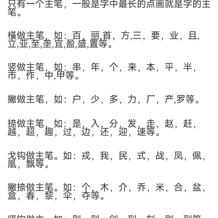
只有一个主笔，一般是字中最长的点画就是字的主
笔。
橫做主笔，如：百，丽
,
首，方
,
三，要，业，且
,
立
,
亚
,
至
,
垄
,
宜
,
盈
,
盛
,
置等。
竖做主笔，如：串，年，个，来，本，平，半，
市，作，中
,
甲等。
撇做主笔，如：户，少，多，力，厂，产
,
罗等。
捺做主笔，如：是，入，分，发，走，赵，赶，
越，超，趣，过，边，还，迎，速等。
戈钩做主笔。如：戎，我，民，式，战，凤，佩，
凰，飘等。
撇捺做主笔。如：个，木，介，乔，米，合，盆，
盒，春，黎，伞，夺等。