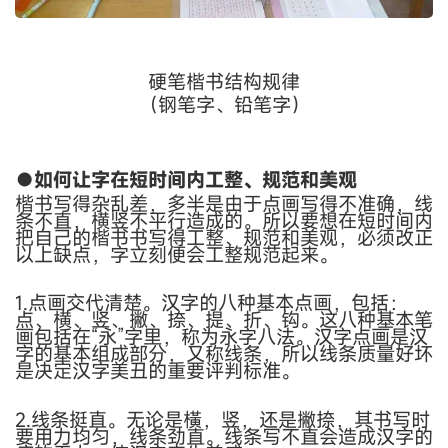
硬笔楷书结构规律
（钢笔字、铅笔字）
●
如何让字在短时间内工整、规范和美观
楷书写得杂乱差，多半是由于点画写得不准确，线
条不直，横竖不平行造成的。所以要想在短时间内
把自己的楷书书写得工整、规范和美观，必须改正
以上缺点，字立刻便会工整规范起来。
1.
点画交代清楚。
汉字的八种基本点画，包括：
点、横、竖、撇、捺、提、折、钩。这八种基本笔
画包括在
“
永
”
字里，称为永字八法。汉字点画是汉
字的基本组成部分，又称线条，所以线条质量好坏
是决定汉字美丑的重要评判标准。
2.线条挺直。
无论是橫，竖，还是撇捺，其书写时
要用力均匀，线条劲直。线条写不直会造成汉字的