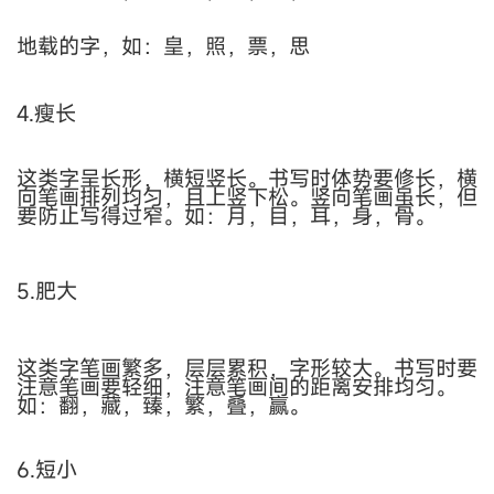
地载的字，如：皇，照，票，思
4.瘦长
这类字呈长形，横短竖长。书写时体势要修长，横
向笔画排列均匀，且上竖下松。竖向笔画虽长，但
要防止写得过窄。如：月，目，耳，身，骨。
5.肥大
这类字笔画繁多，层层累积，字形较大。书写时要
注意笔画要轻细，注意笔画间的距离安排均匀。
如：翻，藏，臻，繁，叠，赢。
6.短小