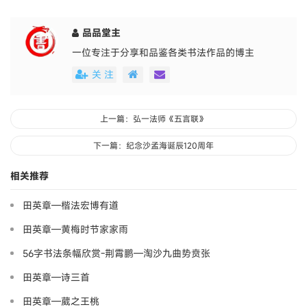
品品堂主
一位专注于分享和品鉴各类书法作品的博主
关 注
上一篇：弘一法师《五言联》
下一篇：纪念沙孟海诞辰120周年
相关推荐
田英章—楷法宏博有道
田英章—黄梅时节家家雨
56字书法条幅欣赏-荆霄鹏—淘沙九曲势贲张
田英章—诗三首
田英章—葳之王桃