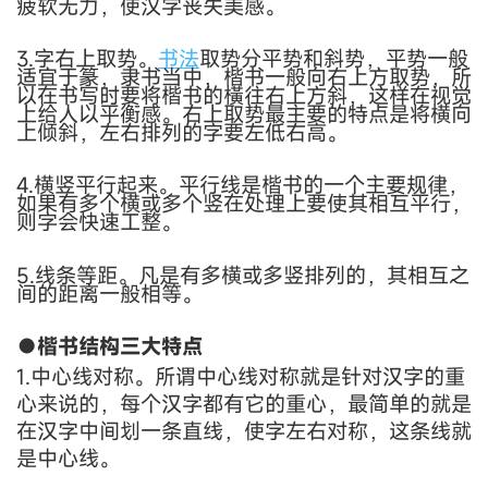
疲软无力，使汉字丧失美感。
3
.字右上取势。
书法
取势分平势和斜势，平势一般
适宜于篆，隶书当中，楷书一般向右上方取势，所
以在书写时要将楷书的橫往右上方斜，这样在视觉
上给人以平衡感。右上取势最主要的特点是将横向
上倾斜，左右排列的字要左低右高。
4.横竖平行起来。
平行线是楷书的一个主要规律，
如果有多个横或多个竖在处理上要使其相互平行，
则字会快速工整。
5.
线条等距。
凡是有多横或多竖排列的，其相互之
间的距离一般相等。
●楷书结构三大特点
1
.中心线对称
。
所谓中心线对称就是针对汉字的重
心来说的，每个汉字都有它的重心，最简单的就是
在汉字中间划一条直线，使字左右对称，这条线就
是中心线。