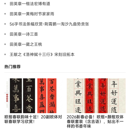
田英章—楷法宏博有道
田英章—黄梅时节家家雨
56字书法条幅欣赏-荆霄鹏—淘沙九曲势贲张
田英章—诗三首
田英章—葳之王桃
王献之《洛神赋十三行》宋刻旧拓本
热门推荐
欧楷春联韵味十足！20副欧体对
2026新春必备！欧楷+颜楷双体
联春联学习欣赏！
春联套装（含吉语），贴出不一
样的书香年味