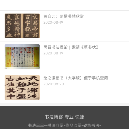
黄自元：两楷书帖欣赏
2020-08-19
两晋书法理论｜索靖《草书状》
2020-08-19
赵之谦楷书（大字版）便于手机查阅
2020-08-20
书法博客 专业 快捷
书法品品--书法欣赏-作品欣赏-硬笔书法-