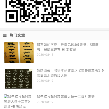
热门文章
邓石如的字绝！难得见这4幅隶书、3幅篆
书，据说真迹在 日 本收藏
2020-08-18
欧阳询传世书法字帖鉴赏之《翟天德墓志》附
高清无水印原版大图
2020-08-19
鲜于枢《醉时歌等唐人诗十二首》高清
2020-08-19