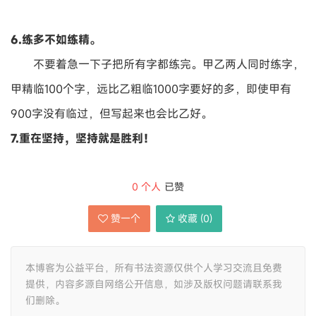
6.练多不如练精。
不要着急一下子把所有字都练完。甲乙两人同时练字，
甲精临100个字，远比乙粗临1000字要好的多，即使甲有
900字没有临过，但写起来也会比乙好。
7.重在坚持，坚持就是胜利！
0
个人
已赞
赞一个
收藏 (
0
)
本博客为公益平台，所有书法资源仅供个人学习交流且免费
提供，内容多源自网络公开信息，如涉及版权问题请联系我
们删除。