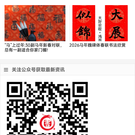
“马”上过年:30副马年新春对联，
2026马年魏碑体春联书法欣赏
总有一副适合你家门楣!
关注公众号获取最新资讯