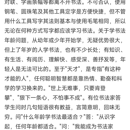
对联、字画条幅等都离不开书法。不可否认，使用
钢笔、圆珠笔及其他工具定字是方便快捷，但不管
用什么工具写字其法则基本与使用毛笔相同，所以
无论在何种方式写字都应该学习书法。关于学书法
年龄问题，从幼年或少年开始学，无疑优势很大，
但上了年岁的人学书法，也有不少长处；有知识、
有生活、有阅历、理解快、感受深、善抒发等，年
轻人是无法可比的。至于"天才"，是专指"有这种
才能的人"，任何聪明智慧都是靠热情、勤奋和科
学的学习换来的。"世上无难事，只要肯登
攀"，"狠下一条心，不怕事不成"。有位书法家答
学生问时几句短语很有教益，言简意明，回味无
穷。问"什么年龄学书法最适合？"答："从识字
起，任何年龄都适合。"问："我能成为书法家