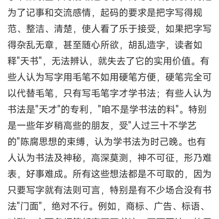
为了记事和交流感情，起码的要求是把字写得规
范、整洁、清楚，使人看了乐于接受，如果把字写
得杂乱无章，甚至随心所欲，胡乱造字，读者如
释"天书"，无法辨认，就失去了它的实用价值。有
些人认为写字用毛笔不如用硬笔方便，硬笔完全可
以代替毛笔，只有写毛笔字才学书法；有些人认为
书法是"天才"的专利，"咱不是学书法的料"。特别
是一些年岁稍高些的朋友，受"人过三十不学艺
的"陈腐思想的束缚，认为学书法为时己晚。也有
人认为书法及神秘，高深莫测，神不可征，形乃难
表，好事难成。所有这些想法都是不可取的，因为
只要写字就有法则可言，特别是有不少场合没有书
法"门面"，绝对不行。例如，商标、广告、标语、