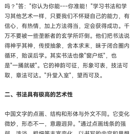
吗？"答："你认为你能---你准能！"学习书法和学
习其他艺术一样，只要我们不怀疑自己的能力，有
信心，有热情，加上方法得当，定会获得成功。千
万不要被一些垄断者的玄学所吓倒。他们把书法说
得神乎其神，传授抽象，舍本求末，昧于闭合圈内
循环，贻误后学。其实书法也像"窗户纸"，也
是"一捅就破"。它的神韵可征，形象可表，技法可
取，章法可达。"升堂入室"，望而可及。
二、书法具有极高的艺术性
中国文字的点画、结构和形体与外文不同。它变化
微妙，形态不一，意趣迥异。"通过点画线条的强
弱、浓淡、粗细等丰富变化，以书写的内容和思想