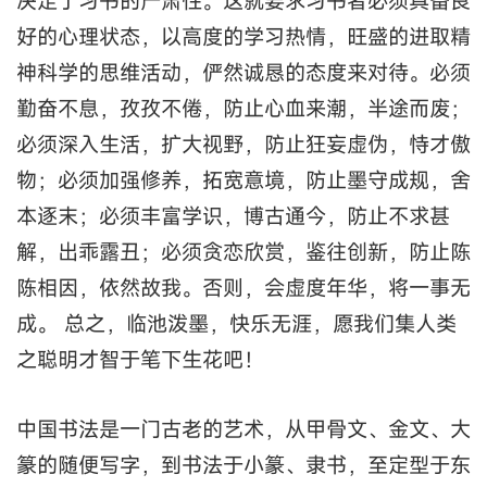
决定了习书的严肃性。这就要求习书者必须具备良
好的心理状态，以高度的学习热情，旺盛的进取精
神科学的思维活动，俨然诚恳的态度来对待。必须
勤奋不息，孜孜不倦，防止心血来潮，半途而废；
必须深入生活，扩大视野，防止狂妄虚伪，恃才傲
物；必须加强修养，拓宽意境，防止墨守成规，舍
本逐末；必须丰富学识，博古通今，防止不求甚
解，出乖露丑；必须贪恋欣赏，鉴往创新，防止陈
陈相因，依然故我。否则，会虚度年华，将一事无
成。 总之，临池泼墨，快乐无涯，愿我们集人类
之聪明才智于笔下生花吧！
中国书法是一门古老的艺术，从甲骨文、金文、大
篆的随便写字，到书法于小篆、隶书，至定型于东