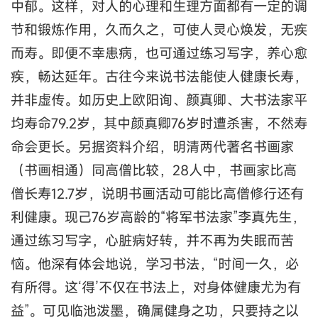
中郁。这样，对人的心理和生理方面都有一定的调
节和锻炼作用，久而久之，可使人灵心焕发，无疾
而寿。即便不幸患病，也可通过练习写字，养心愈
疾，畅达延年。古往今来说书法能使人健康长寿，
并非虚传。如历史上欧阳询、颜真卿、大书法家平
均寿命79.2岁，其中颜真卿76岁时遭杀害，不然寿
命会更长。另据资料介绍，明清两代著名书画家
（书画相通）同高僧比较，28人中，书画家比高
僧长寿12.7岁，说明书画活动可能比高僧修行还有
利健康。现己76岁高龄的“将军书法家”李真先生，
通过练习写字，心脏病好转，并不再为失眠而苦
恼。他深有体会地说，学习书法，“时间一久，必
有所得。这‘得’不仅在书法上，对身体健康尤为有
益”。可见临池泼墨，确属健身之功，只要持之以