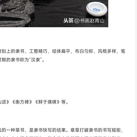
碑刻上的隶书，工整精巧，结体扁平，布白匀称，风格多样，笔
期的隶书称为“汉隶”。
山颂》《衡方碑》《鲜于璜碑》等。
风的一种草书，是隶书快写的结果。章草打破隶书的书写规矩，