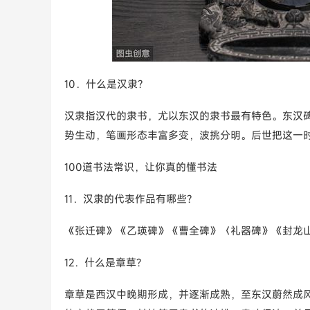
10．什么是汉隶?
汉隶指汉代的隶书，尤以东汉的隶书最有特色。东汉
势生动，笔画形态丰富多变，波挑分明。后世把这一时
100道书法常识，让你真的懂书法
11．汉隶的代表作品有哪些?
《张迁碑》《乙瑛碑》《曹全碑》〈礼器碑》《封龙
12．什么是章草?
章草是西汉中晚期形成，并逐渐成熟，至东汉蔚然成