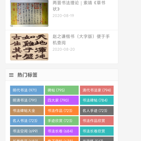
两晋书法理论｜索靖《草书
状》
2020-08-19
赵之谦楷书（大字版）便于手
机查阅
2020-08-20
热门标签
明代书法 (971)
碑帖 (795)
清代书法家 (794)
明清书法 (791)
四大家 (790)
书法碑帖 (784)
书法碑帖大全
书法作品 (723)
名人手迹 (723)
(784)
名人书法 (723)
手迹欣赏 (723)
书法作品欣赏
(710)
书法空间 (699)
书法长卷 (684)
书法长卷欣赏
(682)