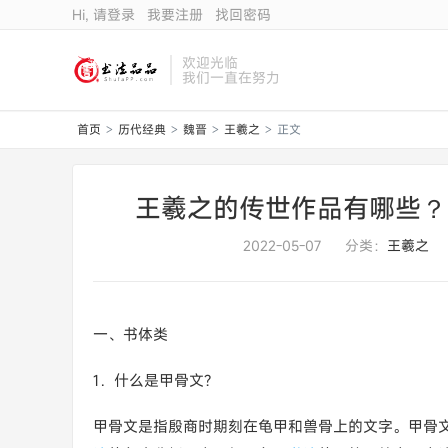
Hi, 请登录
我要注册
找回密码
欢迎光临
我们一直在努力
首页
历代经典
魏晋
王羲之
正文
>
>
>
>
王羲之的传世作品有哪些？
2022-05-07
分类：
王羲之
一、书体类
1．什么是甲骨文?
甲骨文是指殷商时期刻在龟甲和兽骨上的文字。甲骨