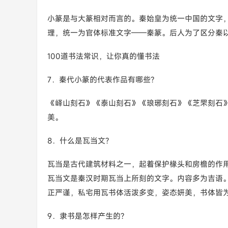
小篆是与大篆相对而言的。秦始皇为统一中国的文字
理，统一为官体标准文字——秦篆。后人为了区分秦
100道书法常识，让你真的懂书法
7．秦代小篆的代表作品有哪些?
《峄山刻石》《泰山刻石》《琅琊刻石》《芝罘刻石
美。
8．什么是瓦当文?
瓦当是古代建筑材料之一，起着保护椽头和房檐的作
瓦当文是秦汉时期瓦当上所刻的文字。内容多为吉语
正严谨，私宅用瓦书体活泼多变，姿态妍美，书体皆
9．隶书是怎样产生的?