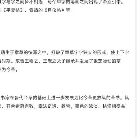
且字与字之间多不相连，每个单字的笔画之间出现了牵丝引带。
的《平复帖》、索靖的《月仪帖》等。
草萌生于章草的快写之中，打破了章草字字独立的形式，使上下字
晋时期。东晋王羲之、王献之父子继承并发展了张芝始创的草
称为今草。
位书家在晋代今草的基础上进一步发展为比今草更放纵的草书。其
密、开合错落有致，章法奇逸、跌宕，墨色的浓淡、枯湿相得益