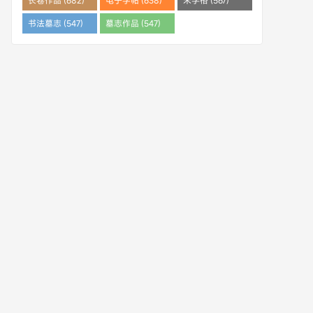
长卷作品 (682)
电子字帖 (638)
米字格 (567)
书法墓志 (547)
墓志作品 (547)