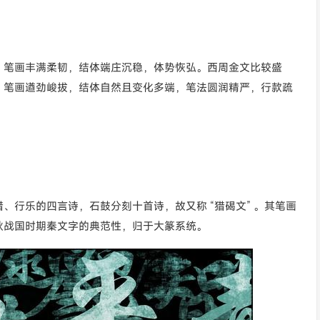
，笔画丰满柔韧，结体端庄沉稳，体势恢弘。西周金文比较盛
，笔画遒劲峻拔，结体自然且变化多端，笔法圆润精严，行款疏
。
、行乐的四言诗，石鼓分刻十首诗，故又称 “猎碣文” 。其笔画
秋战国时期秦文字的典范性，归于大篆系统。