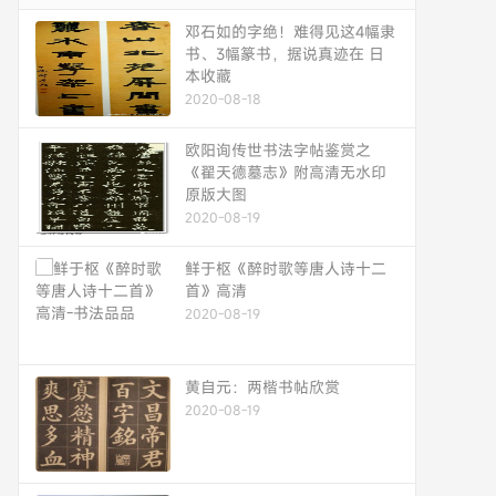
邓石如的字绝！难得见这4幅隶
书、3幅篆书，据说真迹在 日
本收藏
2020-08-18
欧阳询传世书法字帖鉴赏之
《翟天德墓志》附高清无水印
原版大图
2020-08-19
鲜于枢《醉时歌等唐人诗十二
首》高清
2020-08-19
黄自元：两楷书帖欣赏
2020-08-19