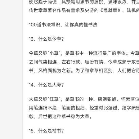
使它趋于简便，其捺笔用隶书的波挑，隶味很浓，并
传世章草著名作品有皇象及史游的《急就章》、陆机
100道书法常识，让你真的懂书法
13．什么是今草?
今草又称“小草”，是草书中一种流行最广的字体。今
之间气势相连，左右行款，顾盼有情。今草成熟于东
书，风格面貌为之新。为了和章草相区别，人们把它
14．什么是大萆?
大草又称“狂草”，是草书的一种。唐朝张旭、怀素两
用笔连绵不绝，笔画的粗细、轻重对比强烈，结字疏
彰，后世把这种草书称为大草。
15．什么是楷书?