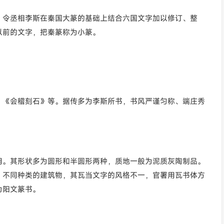
，令丞相李斯在秦国大篆的基础上结合六国文字加以修订、整
以前的文字，把秦篆称为小篆。
》《会稽刻石》等。据传多为李斯所书，书风严谨匀称、端庄秀
用。其形状多为圆形和半圆形两种，质地一般为泥质灰陶制品。
。不同种类的建筑物，其瓦当文字的风格不一，官署用瓦书体方
为阳文篆书。