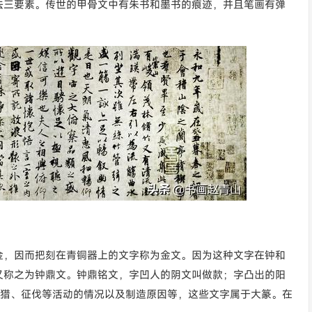
法三要素。传世的甲骨文中有朱书和墨书的痕迹，并且笔画有弹
金，因而把刻在青铜器上的文字称为金文。因为这种文字在钟和
又称之为钟鼎文。钟鼎铭文，字凹人的阴文叫做款；字凸出的阳
田猎、征伐等活动的情况以及制造原因等，这些文字属于大篆。在