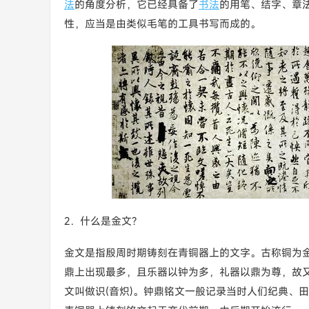
法
的角度分析，它已经具备了
书法
的用笔、结字、章
性，应当是由类似毛笔的工具书写而成的。
2．什么是金文?
金文是指殷周时期铸刻在青铜器上的文字。古称铜为
鼎上出现最多，且乐器以钟为多，礼器以鼎为尊，故
文叫做识(音炽)。钟鼎铭文一般记录当时人们纪典、