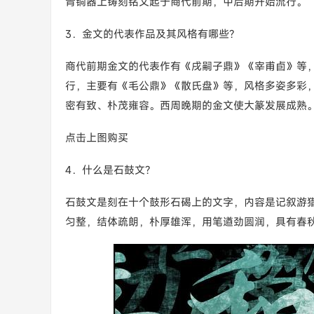
青铜器上铸刻铭文起于商代前期，中后期开始流行。
3．金文的代表作品及其风格有哪些?
商代前期金文的代表作有《戌嗣子鼎》《宰甫卣》等
行，主要有《毛公鼎》《散氏盘》等，风格多姿多彩
密有致、朴茂雍容。西周晚期的金文使大篆发展成熟
点击上图购买
4．什么是石鼓文?
石鼓文是刻在十个鼓形石碣上的文字，内容是记叙游猎
匀整，结体疏朗，朴厚雄浑，用笔遒劲圆润，具有春