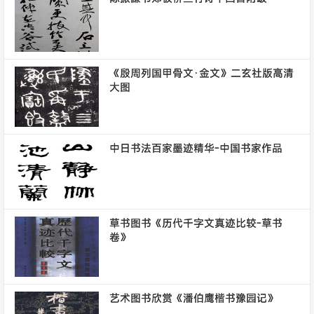
《殷周列国甲骨文·金文》二玄社版高清
大图
中日书法百家墨迹精华-中国书家作品
草书图书《历代千字文真迹比较-草书
卷》
艺术图书欣赏《潘伯鹰楷书豫园记》