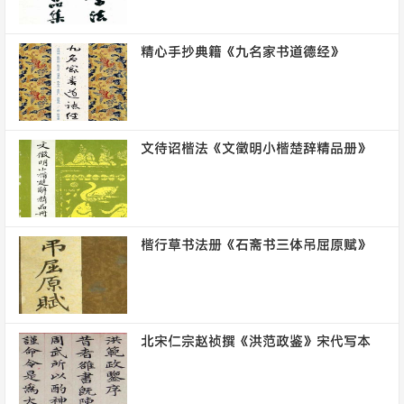
精心手抄典籍《九名家书道德经》
文待诏楷法《文徵明小楷楚辞精品册》
楷行草书法册《石斋书三体吊屈原赋》
北宋仁宗赵祯撰《洪范政鉴》宋代写本