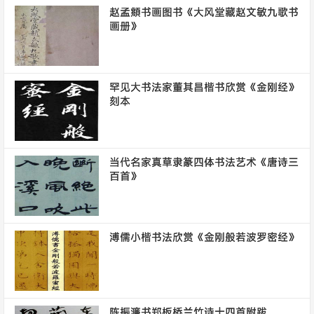
赵孟頫书画图书《大风堂藏赵文敏九歌书
画册》
罕见大书法家董其昌楷书欣赏《金刚经》
刻本
当代名家真草隶篆四体书法艺术《唐诗三
百首》
溥儒小楷书法欣赏《金刚般若波罗密经》
陈振濂书郑板桥兰竹诗十四首附跋