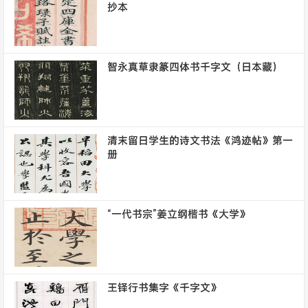
抄本
智永真草隶篆四体书千字文（日本藏）
清末留日学生的诗文书法《鸿迹帖》第一
册
“一代书宗”姜立纲楷书《大学》
王铎行书集字《千字文》