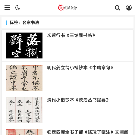
标签：名家书法
米芾行书《三馆暴书帖》
明代姜立纲小楷钞本《中庸章句》
清代小楷钞本《政治丛书提要》
钦定四库全书子部《珞琭子赋注》文澜阁