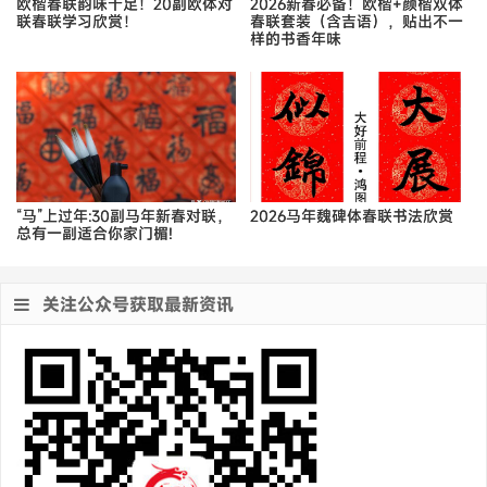
董其昌行草书《黄芦岸》
董其昌行书《桃源句+上元诗》
热门推荐
欧楷春联韵味十足！20副欧体对
2026新春必备！欧楷+颜楷双体
联春联学习欣赏！
春联套装（含吉语），贴出不一
样的书香年味