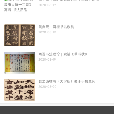
热门文章
邓石如的字绝！难得见这4幅隶书、3幅篆
书，据说真迹在 日 本收藏
2020-08-18
欧阳询传世书法字帖鉴赏之《翟天德墓志》附
高清无水印原版大图
2020-08-19
鲜于枢《醉时歌等唐人诗十二首》高清
2020-08-19
黄自元：两楷书帖欣赏
2020-08-19