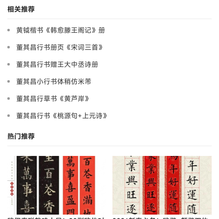
标签：
书法图书
书法欣赏
作品书法
名家书法
品品堂主
一位专注于分享和品鉴各类书法作品的博主
关 注
上一篇：“一代书宗”姜立纲楷书《大学》
下一篇：智永真草隶篆四体书千字文（日本藏）
相关推荐
黄钺楷书《韩愈滕王阁记》册
董其昌行书册页《宋词三首》
董其昌行书赠王大中丞诗册
董其昌小行书体稍仿米芾