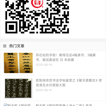
“马”上过年:30副马年新春对联，
2026马年魏碑体春联书法欣赏
总有一副适合你家门楣!
关注公众号获取最新资讯