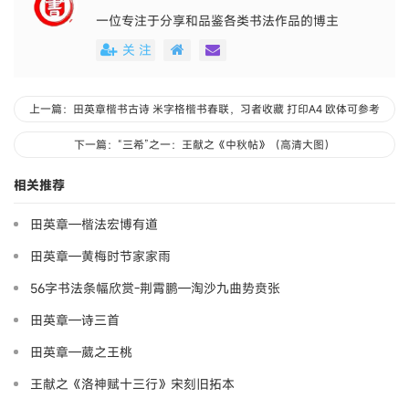
一位专注于分享和品鉴各类书法作品的博主
关 注
上一篇：田英章楷书古诗 米字格楷书春联，习者收藏 打印A4 欧体可参考
下一篇：“三希”之一：王献之《中秋帖》（高清大图）
相关推荐
田英章—楷法宏博有道
田英章—黄梅时节家家雨
56字书法条幅欣赏-荆霄鹏—淘沙九曲势贲张
田英章—诗三首
田英章—葳之王桃
王献之《洛神赋十三行》宋刻旧拓本