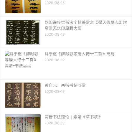
2020-08-18
欧阳询传世书法字帖鉴赏之《翟天德墓志》附
高清无水印原版大图
2020-08-19
鲜于枢《醉时歌等唐人诗十二首》高清
2020-08-19
黄自元：两楷书帖欣赏
2020-08-19
两晋书法理论｜索靖《草书状》
2020-08-19