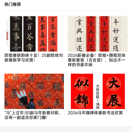
热门推荐
欧楷春联韵味十足！20副欧体对
2026新春必备！欧楷+颜楷双体
联春联学习欣赏！
春联套装（含吉语），贴出不一
样的书香年味
“马”上过年:30副马年新春对联，
2026马年魏碑体春联书法欣赏
总有一副适合你家门楣!