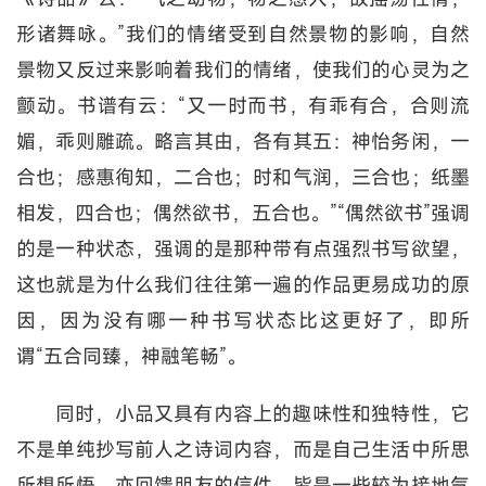
形诸舞咏。”我们的情绪受到自然景物的影响，自然
景物又反过来影响着我们的情绪，使我们的心灵为之
颤动。书谱有云：“又一时而书，有乖有合，合则流
媚，乖则雕疏。略言其由，各有其五：神怡务闲，一
合也；感惠徇知，二合也；时和气润，三合也；纸墨
相发，四合也；偶然欲书，五合也。”“偶然欲书”强调
的是一种状态，强调的是那种带有点强烈书写欲望，
这也就是为什么我们往往第一遍的作品更易成功的原
因，因为没有哪一种书写状态比这更好了，即所
谓“五合同臻，神融笔畅”。
同时，小品又具有内容上的趣味性和独特性，它
不是单纯抄写前人之诗词内容，而是自己生活中所思
所想所悟，亦回馈朋友的信件，皆是一些较为接地气