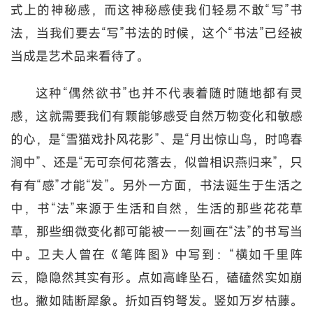
式上的神秘感，而这神秘感使我们轻易不敢“写”书
法，当我们要去“写”书法的时候，这个“书法”已经被
当成是艺术品来看待了。
这种“偶然欲书”也并不代表着随时随地都有灵
感，这就需要我们有颗能够感受自然万物变化和敏感
的心，是“雪猫戏扑风花影”、是“月出惊山鸟，时鸣春
涧中”、还是“无可奈何花落去，似曾相识燕归来”，只
有有“感”才能“发”。另外一方面，书法诞生于生活之
中，书“法”来源于生活和自然，生活的那些花花草
草，那些细微变化都可能被一一刻画在“法”的书写当
中。卫夫人曾在《笔阵图》中写到：“横如千里阵
云，隐隐然其实有形。点如高峰坠石，磕磕然实如崩
也。撇如陆断犀象。折如百钧弩发。竖如万岁枯藤。