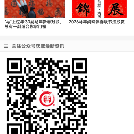
“马”上过年:30副马年新春对联，
2026马年魏碑体春联书法欣赏
总有一副适合你家门楣!
关注公众号获取最新资讯