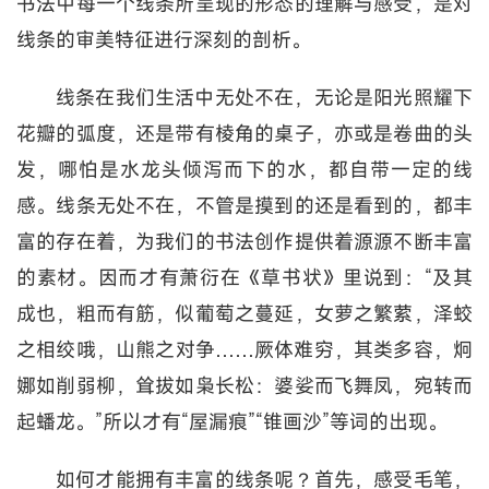
书法中每一个线条所呈现的形态的理解与感受，是对
线条的审美特征进行深刻的剖析。
线条在我们生活中无处不在，无论是阳光照耀下
花瓣的弧度，还是带有棱角的桌子，亦或是卷曲的头
发，哪怕是水龙头倾泻而下的水，都自带一定的线
感。线条无处不在，不管是摸到的还是看到的，都丰
富的存在着，为我们的书法创作提供着源源不断丰富
的素材。因而才有萧衍在《草书状》里说到：“及其
成也，粗而有筋，似葡萄之蔓延，女萝之繁萦，泽蛟
之相绞哦，山熊之对争……厥体难穷，其类多容，炯
娜如削弱柳，耸拔如枭长松：婆娑而飞舞凤，宛转而
起蟠龙。”所以才有“屋漏痕”“锥画沙”等词的出现。
如何才能拥有丰富的线条呢？首先，感受毛笔，