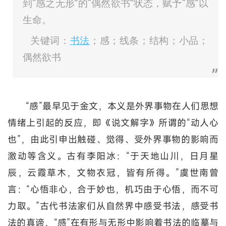
到“感之无形”的“偶然欲书”状态，赋予“感”以
生命。
关键词：
书法
；感；线条；结构；小品；
偶然欲书
“感”最早见于金文，本义是外界事物在人们思想
情绪上引起的反应，即《说文解字》所谓的“动人心
也”，由此引申出触碰、觉得、受外界事物的影响而
激动等含义。古有李阳冰：“于天地山川，日月星
辰，云霞草木，文物衣冠，皆有所得。”虞世南曾
言：“心悟非心，合于妙也，机巧由于心悟，而不可
力取。”古代书法家们从自然界中感受书法，感受书
法的真谛，“感”在有形与无形中影响着书法的临摹与