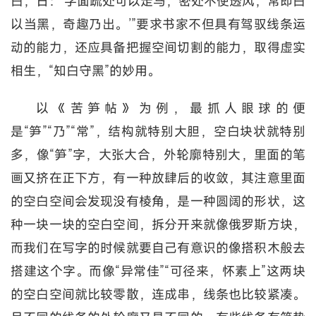
白，日：‘字面疏处可以走马，密处不使透风，常即白
以当黑，奇趣乃出。’”要求书家不但具有驾驭线条运
动的能力，还应具备把握空间切割的能力，取得虚实
相生，“知白守黑”的妙用。
以《苦笋帖》为例，最抓人眼球的便
是“笋”“乃”“常”，结构就特别大胆，空白块状就特别
多，像“笋”字，大张大合，外轮廓特别大，里面的笔
画又挤在正下方，有一种放肆后的收敛，其注意里面
的空白空间会发现没有棱角，是一种圆阔的形状，这
种一块一块的空白空间，拆分开来就像俄罗斯方块，
而我们在写字的时候就要自己有意识的像搭积木般去
搭建这个字。而像“异常佳”“可径来，怀素上”这两块
的空白空间就比较零散，连成串，线条也比较紧凑。