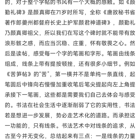
的，对于整个字帖的书风有一个大概的感触。如《颜
勤礼碑》是颜真卿在71岁时所写，全称《唐故秘书省
著作郎夔州都督府长史上护军颜君神道碑》，颜勤礼
乃颜真卿祖父，所以我们在写这个碑时就不能带有放
浪形骸之感，而应当沉稳、庄重，怀有敬畏之心。然
后是读帖，感受每一个字的笔画和字形。笔画由线条
组成，线条上带有提按顿挫，还有很多小细节。例如
《苦笋帖》的“苦”，第一横并不是单纯一条直线，起
笔圆后中锋向右慢慢加重收笔后笔尖提起向左上角提
承接下一笔画，这些都是需要我们自己去体会与感受
的。书法在社会生活中逐渐削弱了它的实用性，书法
若是想进一步发展，势必走艺术化的道路。而承担这
一功能的，只有线条。书法艺术中对线条的追求，从
古至今并无变化，总结起来有三点：一是线条的力量