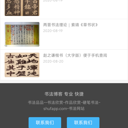
两晋书法理论｜索靖《草书状》
2020-08-19
赵之谦楷书（大字版）便于手机查阅
2020-08-20
书法博客 专业 快捷
书法品品--书法欣赏-作品欣赏-硬笔书法-
shufapp.com-书法网站
联系我们
联系我们