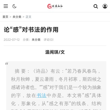
首页
未分类
正文
>
>
论“感”对书法的作用
2022-07-12
分类：
未分类
评论(0)
温闽琪/文
摘 要：《诗品》有云：“若乃春风春鸟，
秋月秋蝉，夏云暑雨，冬月祁寒，斯四候之
感诸诗者也。”“感”对于我们是一个较为抽象
的字，放在
书法
中亦是。本文将“感”具体
化，形象化，从“感之有形”的线条、结构