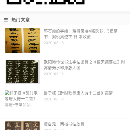
热门文章
邓石如的字绝！难得见这4幅隶书、3幅篆
书，据说真迹在 日 本收藏
2020-08-18
欧阳询传世书法字帖鉴赏之《翟天德墓志》附
高清无水印原版大图
2020-08-19
鲜于枢《醉时歌等唐人诗十二首》高清
2020-08-19
黄自元：两楷书帖欣赏
2020-08-19