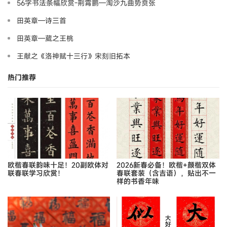
56字书法条幅欣赏-荆霄鹏—淘沙九曲势贲张
田英章—诗三首
田英章—葳之王桃
王献之《洛神赋十三行》宋刻旧拓本
热门推荐
欧楷春联韵味十足！20副欧体对
2026新春必备！欧楷+颜楷双体
联春联学习欣赏！
春联套装（含吉语），贴出不一
样的书香年味