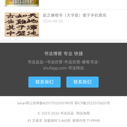
赵之谦楷书（大字版）便于手机查阅
2020-08-20
书法博客 专业 快捷
书法品品--书法欣赏-作品欣赏-硬笔书法-
shufapp.com-书法网站
联系我们
联系我们
beian鄂公安网备42011702000745号 鄂ICP备2022013600号
© 2023-2026
书法品品
网站地图
81 次请求, 加载用时 0.465秒, 使用内存 71.99MB