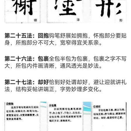
第二十五法：回抱
钩笔舒展如拥抱，怀抱部分要贴
身，所抱部分不可大，宽窄得宜关系亲。
第二十六法：包裹
全包半包为包裹，包裹之字不写
大，所包内件画清晰，通风透光是妙法。
第二十七法：却好
恰到好处谓却好，避让迎就讲礼
法，结构妥帖讲端正，字势妙理多变化。