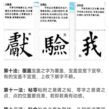
第十法：覆盖
宝盖之字为覆盖，宝盖宜宽下宜窄，
有的宝盖不宜宽，上收下展字不赖。
第十一法：帖零
粘附之意谓之帖，零字之意谓之
点，点的位置要找准，若即若离有动感。