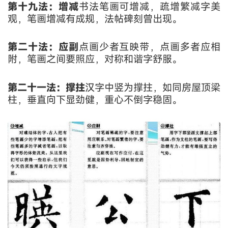
第十九法：增减
书法笔画可增减，疏增繁减字美
观，笔画增减有成规，法帖碑刻曾出现。
第二十法：应副
点画少者互映带，点画多者应相
附，笔画之间要照应，对称和谐字舒服。
第二十一法：撑拄
汉字中竖为撑拄，如同房屋顶梁
柱，垂直向下显劲健，重心不倒字稳固。