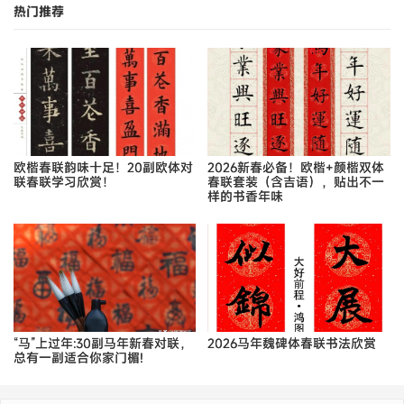
热门推荐
欧楷春联韵味十足！20副欧体对
2026新春必备！欧楷+颜楷双体
联春联学习欣赏！
春联套装（含吉语），贴出不一
样的书香年味
“马”上过年:30副马年新春对联，
2026马年魏碑体春联书法欣赏
总有一副适合你家门楣!