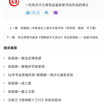
一位专注于分享和品鉴各类书法作品的博主
关 注
上一篇：部编版二年级语文上册生字练字帖（带拼音、笔顺、可下载）
下一篇：毛主席楷书真迹《商鞅徙木立信论》书法高清版——赵新月读帖手记
相关推荐
田英章—楷法宏博有道
田英章—黄梅时节家家雨
56字书法条幅欣赏-荆霄鹏—淘沙九曲势贲张
田英章—诗三首
田英章—葳之王桃
王献之《洛神赋十三行》宋刻旧拓本