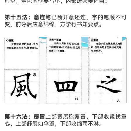
虚空，全包围框要写小，内部疏密要适当。
第十五法：意连
笔已断开意还连，字的笔顺不可
变，前呼后应意绵绵，方学行书知要点。
第十六法：覆冒
上部宽展称覆冒，下部收紧找重
心，上部舒展如伞罩，下部收缩雨不淋。