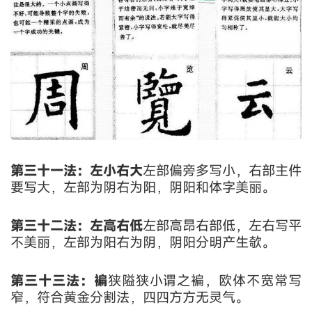
第三十一法：左小右大
左部偏旁多写小，右部主件
要写大，左部为阴右为阳，阴阳和体字美丽。
第三十二法：左高右低
左部高昂右部低，左右写平
不美丽，左部为阳右为阴，阴阳分明产生欹。
第三十三法：褊
狭隘狭小谓之褊，欧体不宽常写
窄，符合黄金分割法，四四方方无灵气。