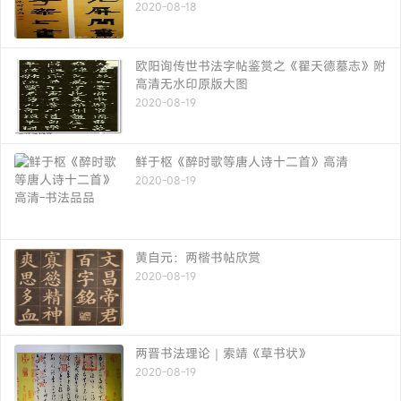
2020-08-18
欧阳询传世书法字帖鉴赏之《翟天德墓志》附
高清无水印原版大图
2020-08-19
鲜于枢《醉时歌等唐人诗十二首》高清
2020-08-19
黄自元：两楷书帖欣赏
2020-08-19
两晋书法理论｜索靖《草书状》
2020-08-19