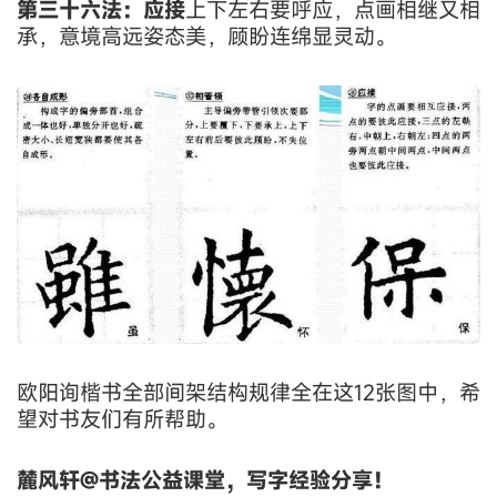
第三十六法：应接
上下左右要呼应，点画相继又相
承，意境高远姿态美，顾盼连绵显灵动。
欧阳询楷书全部间架结构规律全在这12张图中，希
望对书友们有所帮助。
麓风轩@书法公益课堂，写字经验分享！