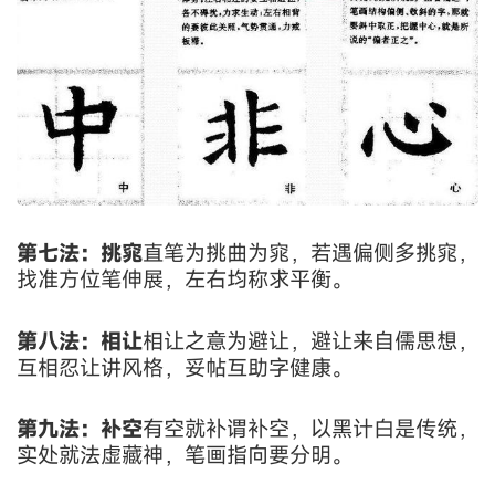
第七法：挑窕
直笔为挑曲为窕，若遇偏侧多挑窕，
找准方位笔伸展，左右均称求平衡。
第八法：相让
相让之意为避让，避让来自儒思想，
互相忍让讲风格，妥帖互助字健康。
第九法：补空
有空就补谓补空，以黑计白是传统，
实处就法虚藏神，笔画指向要分明。