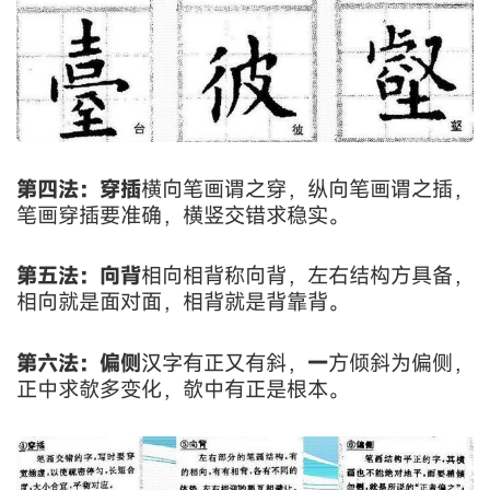
第四法：穿插
横向笔画谓之穿，纵向笔画谓之插，
笔画穿插要准确，横竖交错求稳实。
第五法：向背
相向相背称向背，左右结构方具备，
相向就是面对面，相背就是背靠背。
第六法：偏侧
汉字有正又有斜，
一
方倾斜为偏侧，
正中求欹多变化，欹中有正是根本。