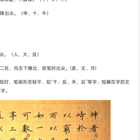
露锋出尖。（申、十、牛）
尖。（人、大、反）
二处，向左下撇出，收笔时出尖。(吏、丈、月)
现时，笔画形态较平，如“千、反、禾、后”等字；短撇在字的左
等字。