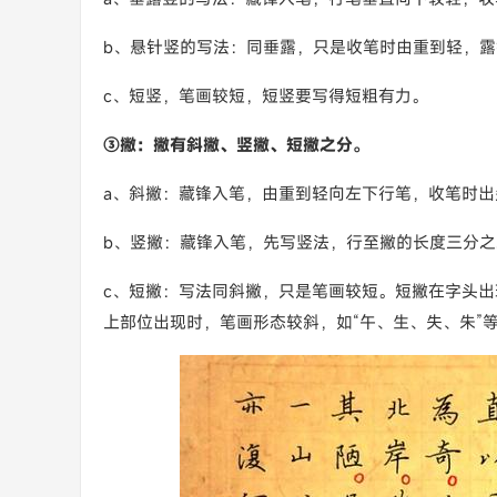
b、悬针竖的写法：同垂露，只是收笔时由重到轻，
c、短竖，笔画较短，短竖要写得短粗有力。
③撇：撇有斜撇、竖撇、短撇之分。
a、斜撇：藏锋入笔，由重到轻向左下行笔，收笔时出
b、竖撇：藏锋入笔，先写竖法，行至撇的长度三分之
c、短撇：写法同斜撇，只是笔画较短。短撇在字头出
上部位出现时，笔画形态较斜，如“午、生、失、朱”