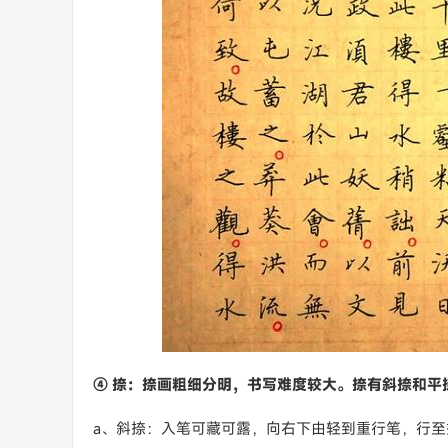
④ 捺：捺画粗细分明，书写难度较大。捺有斜捺和平
a、斜捺：入笔可藏可露，向右下由轻到重行笔，行