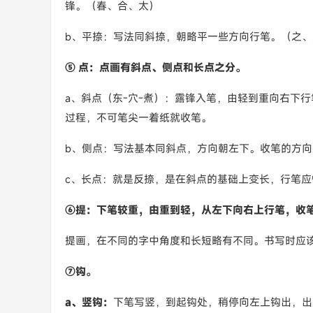
锋。（春、合、太）
b、平捺：写法同斜捺，朝略平一些方向行笔。（之、
⑤ 点：点画有斜点、侧点和长点之分。
a、斜点（东-穴-煮）：露锋入笔，由轻到重向右下
过程，不可笔尖一着纸就收笔。
b、侧点：写法基本同斜点，方向朝左下。收笔的方
c、长点：就是反捺，是在斜点的基础上变长，行笔应
⑥提：下笔较重，由重到轻，从左下向右上行笔，收
提画，在不同的字中角度和长短略有不同。书写时应该
⑦钩。
a、竖钩：
下笔写竖，到起钩处，稍停向左上钩出，出