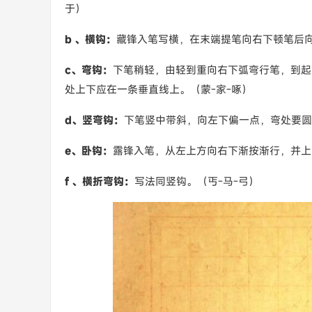
于）
b 、横钩：
藏锋入笔写横，在末端提笔向右下顿笔后向
c、弯钩：
下笔稍轻，由轻到重向右下弧弯行笔，到起
处上下应在一条垂直线上。（蒙-家-啄）
d、竖弯钩：
下笔竖中带斜，向左下偏一点，弯处要圆
e、卧钩：
露锋入笔，从左上方向右下渐按渐行，并上
f 、横折弯钩：
写法同竖钩。（丐-马-弓）