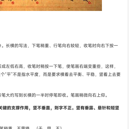
分。长横的写法，下笔稍重、行笔向右较轻，收笔时向右下按一
写成左低右高，收笔时稍按一下笔，使笔画右端变重些，这样，
这个“平”不是指水平度，而是要求横看去平衡、平稳，竖看上去要
行笔大约写到长横的一半时停笔即收。笔画稍微向右上仰。
关键的支撑作用，竖不垂直，则字不正。竖有垂露、悬针和短竖
收笔稍重，不露锋。（干、甲、不）