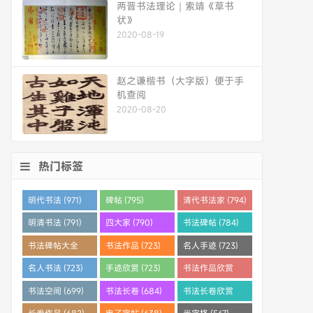
两晋书法理论｜索靖《草书
状》
2020-08-19
赵之谦楷书（大字版）便于手
机查阅
2020-08-20
热门标签
明代书法 (971)
碑帖 (795)
清代书法家 (794)
明清书法 (791)
四大家 (790)
书法碑帖 (784)
书法碑帖大全
书法作品 (723)
名人手迹 (723)
(784)
名人书法 (723)
手迹欣赏 (723)
书法作品欣赏
(710)
书法空间 (699)
书法长卷 (684)
书法长卷欣赏
(682)