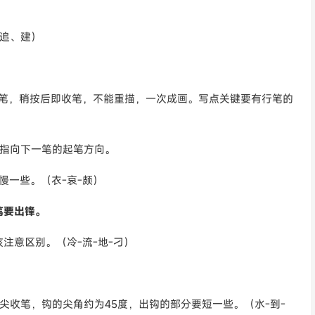
追、建）
行笔，稍按后即收笔，不能重描，一次成画。写点关键要有行笔的
向指向下一笔的起笔方向。
慢一些。（衣-哀-颇）
笔要出锋。
注意区别。（冷-流-地-刁）
尖收笔，钩的尖角约为45度，出钩的部分要短一些。（水-到-