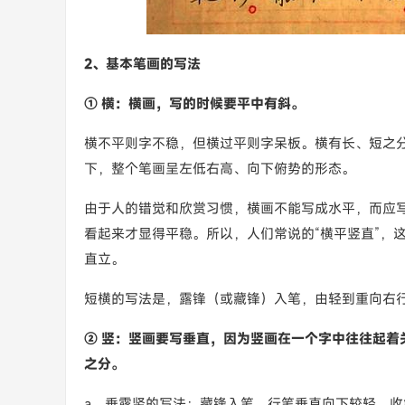
2、基本笔画的写法
① 横：横画，写的时候要平中有斜。
横不平则字不稳，但横过平则字呆板。横有长、短之
下，整个笔画呈左低右高、向下俯势的形态。
由于人的错觉和欣赏习惯，横画不能写成水平，而应
看起来才显得平稳。所以，人们常说的“横平竖直”，
直立。
短横的写法是，露锋（或藏锋）入笔，由轻到重向右
② 竖：竖画要写垂直，因为竖画在一个字中往往起着
之分。
a、垂露竖的写法：藏锋入笔，行笔垂直向下较轻，