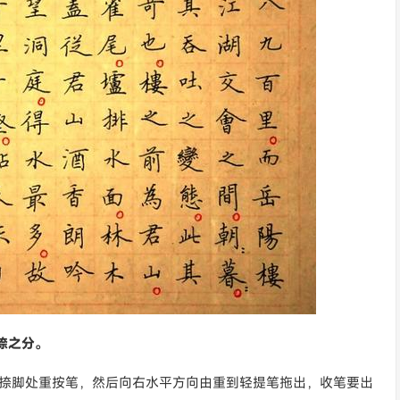
捺之分。
至捺脚处重按笔，然后向右水平方向由重到轻提笔拖出，收笔要出