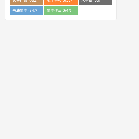
长卷作品 (682)
电子字帖 (638)
米字格 (567)
书法墓志 (547)
墓志作品 (547)