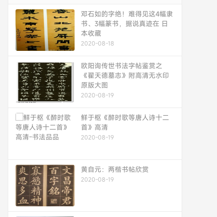
邓石如的字绝！难得见这4幅隶
书、3幅篆书，据说真迹在 日
本收藏
2020-08-18
欧阳询传世书法字帖鉴赏之
《翟天德墓志》附高清无水印
原版大图
2020-08-19
鲜于枢《醉时歌等唐人诗十二
首》高清
2020-08-19
黄自元：两楷书帖欣赏
2020-08-19