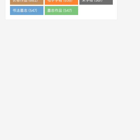
长卷作品 (682)
电子字帖 (638)
米字格 (567)
书法墓志 (547)
墓志作品 (547)