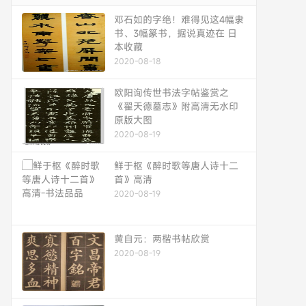
邓石如的字绝！难得见这4幅隶
书、3幅篆书，据说真迹在 日
本收藏
2020-08-18
欧阳询传世书法字帖鉴赏之
《翟天德墓志》附高清无水印
原版大图
2020-08-19
鲜于枢《醉时歌等唐人诗十二
首》高清
2020-08-19
黄自元：两楷书帖欣赏
2020-08-19