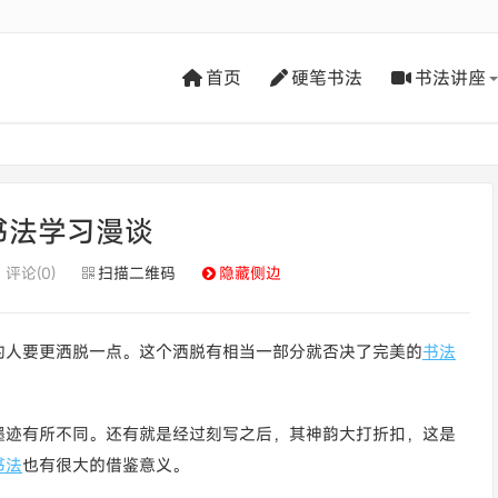
首页
硬笔书法
书法讲座
书法学习漫谈
评论(0)
扫描二维码
隐藏侧边
的人要更洒脱一点。这个洒脱有相当一部分就否决了完美的
书法
墨迹有所不同。还有就是经过刻写之后，其神韵大打折扣，这是
书法
也有很大的借鉴意义。