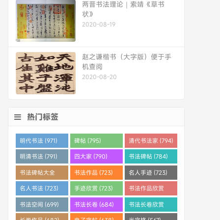
两晋书法理论｜索靖《草书
状》
2020-08-19
赵之谦楷书（大字版）便于手
机查阅
2020-08-20
热门标签
明代书法 (971)
碑帖 (795)
清代书法家 (794)
明清书法 (791)
四大家 (790)
书法碑帖 (784)
书法碑帖大全
书法作品 (723)
名人手迹 (723)
(784)
名人书法 (723)
手迹欣赏 (723)
书法作品欣赏
(710)
书法空间 (699)
书法长卷 (684)
书法长卷欣赏
(682)