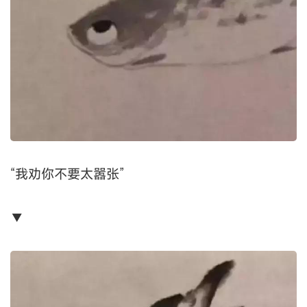
“我劝你不要太嚣张”
▼