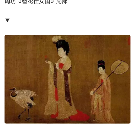
周坊《簪花仕女图》局部
▼