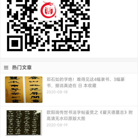
热门文章
邓石如的字绝！难得见这4幅隶书、3幅篆
书，据说真迹在 日 本收藏
2020-08-18
欧阳询传世书法字帖鉴赏之《翟天德墓志》附
高清无水印原版大图
2020-08-19