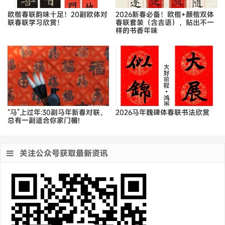
欧楷春联韵味十足！20副欧体对
2026新春必备！欧楷+颜楷双体
联春联学习欣赏！
春联套装（含吉语），贴出不一
样的书香年味
“马”上过年:30副马年新春对联，
2026马年魏碑体春联书法欣赏
总有一副适合你家门楣!
关注公众号获取最新资讯