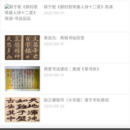
鲜于枢《醉时歌等唐人诗十二首》高清
2020-08-19
黄自元：两楷书帖欣赏
2020-08-19
两晋书法理论｜索靖《草书状》
2020-08-19
赵之谦楷书（大字版）便于手机查阅
2020-08-20