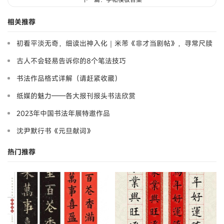
相关推荐
初看平淡无奇，细读出神入化｜米芾《非才当剧帖》，寻常尺牍
藏大道
古人不会轻易告诉你的8个笔法技巧
书法作品格式详解（请赶紧收藏）
纸媒的魅力——各大报刊报头书法欣赏
2023年中国书法年展特邀作品
沈尹默行书《元旦献词》
热门推荐