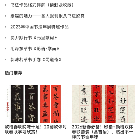
书法作品格式详解（请赶紧收藏）
纸媒的魅力——各大报刊报头书法欣赏
2023年中国书法年展特邀作品
沈尹默行书《元旦献词》
毛泽东草书《论语·学而》
郭沫若草书手卷《蜀道奇》
热门推荐
欧楷春联韵味十足！20副欧体对
2026新春必备！欧楷+颜楷双体
联春联学习欣赏！
春联套装（含吉语），贴出不一
样的书香年味