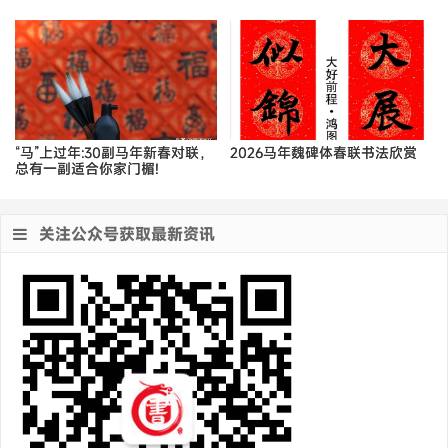
“马”上过年:30副马年新春对联，
2026马年魏碑体春联书法欣赏
总有一副适合你家门楣!
关注公众号获取最新资讯