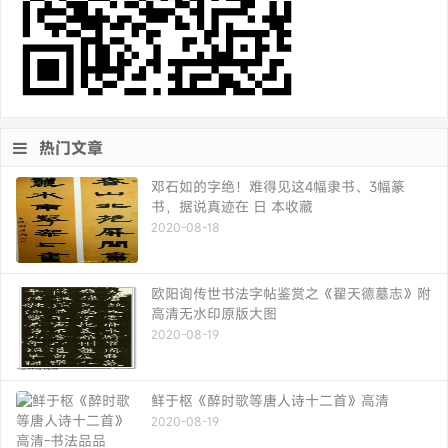
热门文章
邓石如的字绝！难得见这4幅隶书、3幅篆
书，据说真迹在 日 本收藏
2020-08-18
欧阳询传世书法字帖鉴赏之《翟天德墓志》附
高清无水印原版大图
2020-08-19
鲜于枢《醉时歌等唐人诗十二首》高清
2020-08-19