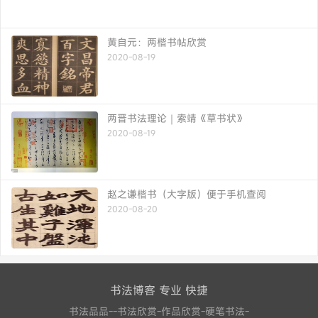
黄自元：两楷书帖欣赏
2020-08-19
两晋书法理论｜索靖《草书状》
2020-08-19
赵之谦楷书（大字版）便于手机查阅
2020-08-20
书法博客 专业 快捷
书法品品--书法欣赏-作品欣赏-硬笔书法-